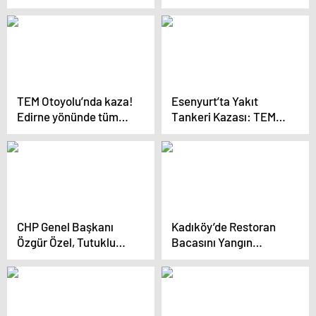
Araştırma Merkezi’nde
incelemede bulundu
Açıklaması
TEM Otoyolu’nda kaza!
Esenyurt’ta Yakıt
Edirne yönünde tüm
Tankeri Kazası: TEM
şeritler kapatıldı
Otoyolu Kapandı
CHP Genel Başkanı
Kadıköy’de Restoran
Özgür Özel, Tutuklu
Bacasını Yangın
Esenyurt Belediye
Söndürüldü
Başkanı Ahmet Özer’i
Ziyaret Ediyor