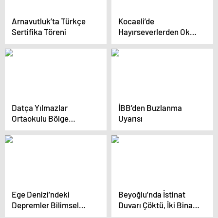
Arnavutluk’ta Türkçe
Kocaeli’de
Sertifika Töreni
Hayırseverlerden Okul
Yapımı İçin Arsa Bağışı
Datça Yılmazlar
İBB’den Buzlanma
Ortaokulu Bölge
Uyarısı
Şampiyonası’na Gidiyor
Ege Denizi’ndeki
Beyoğlu’nda İstinat
Depremler Bilimsel
Duvarı Çöktü, İki Bina
Olarak İzleniyor
Boşaltıldı