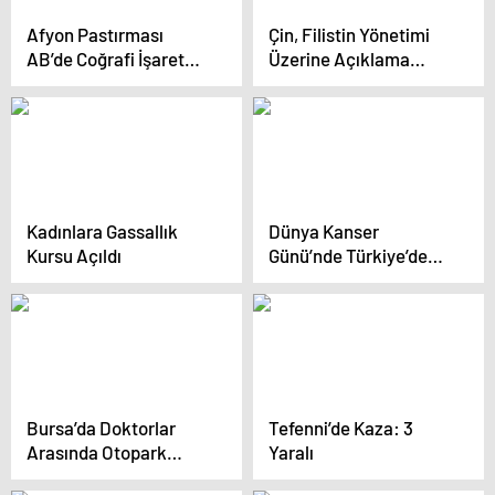
Afyon Pastırması
Çin, Filistin Yönetimi
AB’de Coğrafi İşaret
Üzerine Açıklama
Başvurusu Onaylandı
Yaptı
Kadınlara Gassallık
Dünya Kanser
Kursu Açıldı
Günü’nde Türkiye’de
Farkındalık Etkinliği
Bursa’da Doktorlar
Tefenni’de Kaza: 3
Arasında Otopark
Yaralı
Kavgası: Birisi