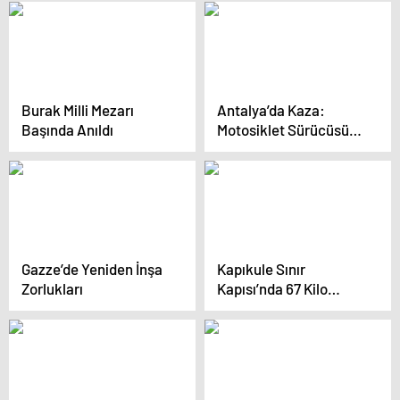
Burak Milli Mezarı
Antalya’da Kaza:
Başında Anıldı
Motosiklet Sürücüsüne
İtfaiye Görevlisinden
Yardım
Gazze’de Yeniden İnşa
Kapıkule Sınır
Zorlukları
Kapısı’nda 67 Kilo
Uyuşturucu Ele
Geçirildi