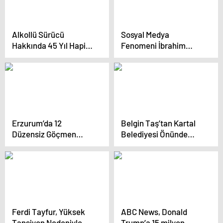
Alkollü Sürücü
Sosyal Medya
Hakkında 45 Yıl Hapis
Fenomeni İbrahim
Cezası İstemi
Yılmaz Yasal Süreçten
Geçiyor
Erzurum’da 12
Belgin Taş’tan Kartal
Düzensiz Göçmen
Belediyesi Önünde
Yakalandı
Protesto
Ferdi Tayfur, Yüksek
ABC News, Donald
Tansiyon Nedeniyle
Trump’a 15 milyon