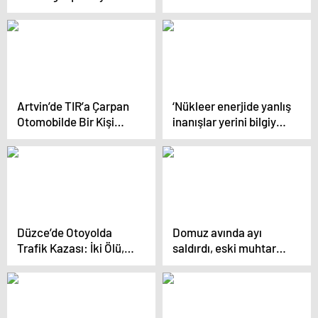
3 Tutuklama
Geçirildi, 2 Şüpheli
Tutuklandı
Artvin’de TIR’a Çarpan
‘Nükleer enerjide yanlış
Otomobilde Bir Kişi
inanışlar yerini bilgiye
Hayatını Kaybetti
dayalı yaklaşımlara
bırakıyor’
Düzce’de Otoyolda
Domuz avında ayı
Trafik Kazası: İki Ölü,
saldırdı, eski muhtar
Bir Yaralı
ağır yaralandı