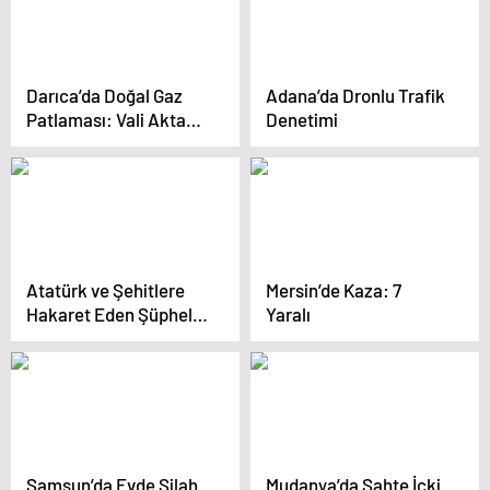
Darıca’da Doğal Gaz
Adana’da Dronlu Trafik
Patlaması: Vali Aktaş
Denetimi
Yaralıları Ziyaret Etti
Atatürk ve Şehitlere
Mersin’de Kaza: 7
Hakaret Eden Şüpheli
Yaralı
Yakalandı
Samsun’da Evde Silah
Mudanya’da Sahte İçki