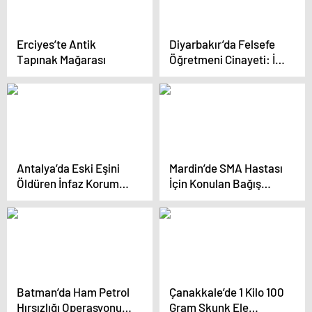
Erciyes’te Antik
Diyarbakır’da Felsefe
Tapınak Mağarası
Öğretmeni Cinayeti: İki
Kardeşe Yakalama
Kararı
Antalya’da Eski Eşini
Mardin’de SMA Hastası
Öldüren İnfaz Koruma
İçin Konulan Bağış
Memurunun Notları
Kutusu Çalındı
Ortaya Çıktı
Batman’da Ham Petrol
Çanakkale’de 1 Kilo 100
Hırsızlığı Operasyonu:
Gram Skunk Ele