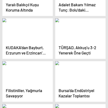
Yaralı Balıkçıl Kuşu
Adalet Bakanı Yılmaz
Koruma Altında
Tunç: Bolu’daki
yangınla ilgili 12 gözaltı
var
KUDAKA’dan Bayburt,
TÜRŞAD, Akkuş’u 3-2
Erzurum ve Erzincan’a
Yenerek Öne Geçti
8 Proje Desteği
Filistinliler, Yağmurla
Bursa’da Endüstriyel
Savaşıyor
Kazalar Toplantısı