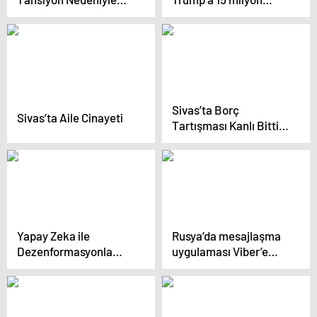
Hastaneye Kaldırıldı
dolarlık tazminat
ödeyecek
Sivas’ta Borç
Sivas’ta Aile Cinayeti
Tartışması Kanlı Bitti:
Anne ve Oğul Öldürüldü
Yapay Zeka ile
Rusya’da mesajlaşma
Dezenformasyonla
uygulaması Viber’e
Mücadele Zirvesi
erişim engeli getirildi