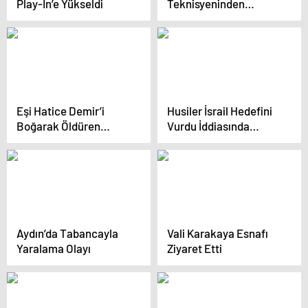
Play-In’e Yükseldi
Teknisyeninden
Zıpkınla Stres Atma
Yöntemi
Eşi Hatice Demir’i
Husiler İsrail Hedefini
Boğarak Öldüren
Vurdu İddiasında
Emrah Demir’e
Bulundu
Ağırlaştırılmış Müebbet
Hapis Cezası
Aydın’da Tabancayla
Vali Karakaya Esnafı
Yaralama Olayı
Ziyaret Etti