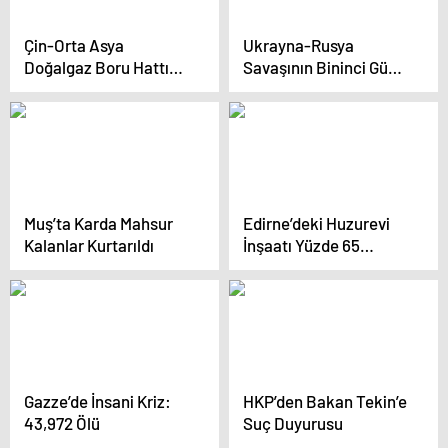
Çin-Orta Asya
Ukrayna-Rusya
Doğalgaz Boru Hattı
Savaşının Bininci Günü
500 milyar metreküp
İçin Anma Töreni
gaz taşıdı
Düzenlendi
Muş’ta Karda Mahsur
Edirne’deki Huzurevi
Kalanlar Kurtarıldı
İnşaatı Yüzde 65
Tamamlandı
Gazze’de İnsani Kriz:
HKP’den Bakan Tekin’e
43,972 Ölü
Suç Duyurusu