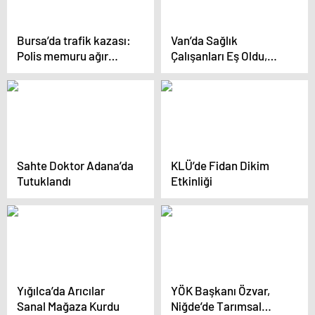
Bursa’da trafik kazası:
Van’da Sağlık
Polis memuru ağır
Çalışanları Eş Oldu,
yaralandı
Aynı Ambulansta
Hayat Kurtarıyorlar
Sahte Doktor Adana’da
KLÜ’de Fidan Dikim
Tutuklandı
Etkinliği
Yığılca’da Arıcılar
YÖK Başkanı Özvar,
Sanal Mağaza Kurdu
Niğde’de Tarımsal