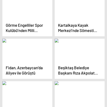
Görme Engelliler Spor
Kartalkaya Kayak
Kulübü’nden Milli
Merkezi’nde Sömestir
Mücadele Ziyareti
Tatili Yoğun Geçiyor
Fidan, Azerbaycan’da
Beşiktaş Belediye
Aliyev ile Görüştü
Başkanı Rıza Akpolat,
Usulsüzlük İddialarını
Reddetti