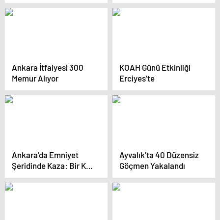
çakar kullananlara net
mesaj: Kimsenin
gözünün yaşına
bakmayacağız
Ankara İtfaiyesi 300
KOAH Günü Etkinliği
Memur Alıyor
Erciyes’te
Ankara’da Emniyet
Ayvalık’ta 40 Düzensiz
Şeridinde Kaza: Bir Kişi
Göçmen Yakalandı
Hayatını Kaybetti