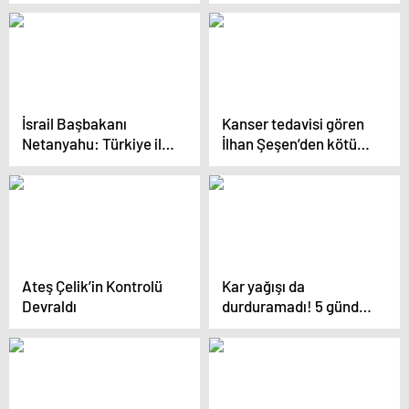
Gününü Görüştü
İsrail Başbakanı
Kanser tedavisi gören
Netanyahu: Türkiye ile
İlhan Şeşen’den kötü
çatışma istemiyoruz.
haber
Trump’ın Erdoğan ile
arası iyi, bize yardım
edebilir.
Ateş Çelik’in Kontrolü
Kar yağışı da
Devraldı
durduramadı! 5 gündür
arazinin ortasında
yanıyor