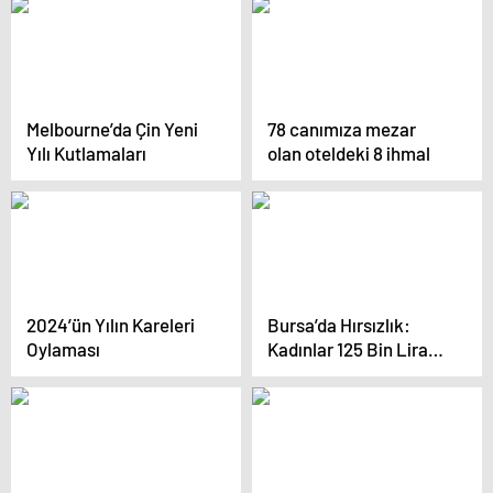
Tutuklandı
Melbourne’da Çin Yeni
78 canımıza mezar
Yılı Kutlamaları
olan oteldeki 8 ihmal
2024’ün Yılın Kareleri
Bursa’da Hırsızlık:
Oylaması
Kadınlar 125 Bin Lira
Değerinde Ziynet
Eşyası Çaldı