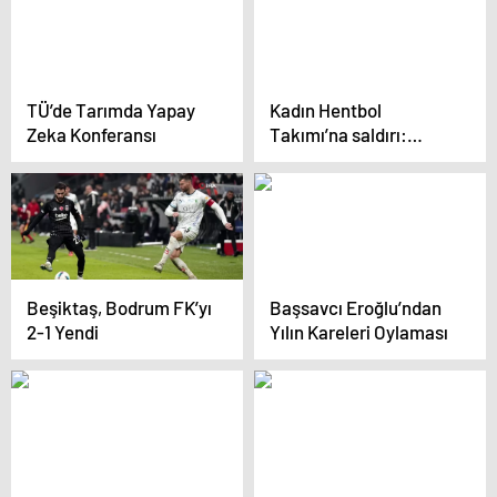
TÜ’de Tarımda Yapay
Kadın Hentbol
Zeka Konferansı
Takımı’na saldırı:
Kadın sporcular darp
edildi
Beşiktaş, Bodrum FK’yı
Başsavcı Eroğlu’ndan
2-1 Yendi
Yılın Kareleri Oylaması