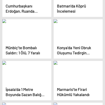
Cumhurbaşkanı
Batman’da Köprü
Erdoğan, Ruanda
İncelemesi
Cumhurbaşkanı
Kagame ile ortak basın
toplantısında konuştu
Açıklaması
Münbiç’te Bombalı
Konya’da Yeni Obruk
Saldırı: 1 Ölü, 7 Yaralı
Oluşumu Tedirgin
Ediyor
İpsala’da 1 Metre
Marmaris’te Firari
Boyunda Sazan Balığı
Hükümlü Yakalandı
Yakalandı