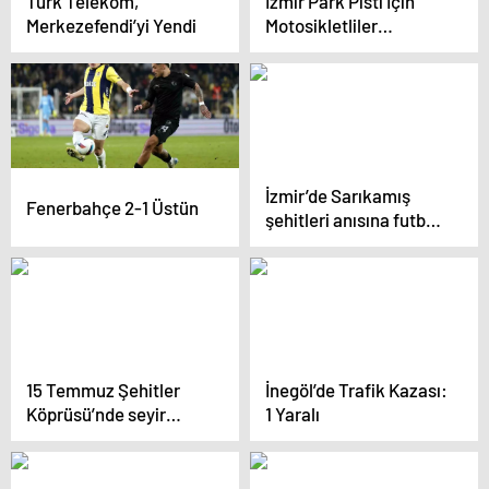
Türk Telekom,
İzmir Park Pisti İçin
Merkezefendi’yi Yendi
Motosikletliler
Eylemde
İzmir’de Sarıkamış
Fenerbahçe 2-1 Üstün
şehitleri anısına futbol
turnuvası düzenlendi
15 Temmuz Şehitler
İnegöl’de Trafik Kazası:
Köprüsü’nde seyir
1 Yaralı
halindeki otomobilde
çıkan yangın
söndürüldü