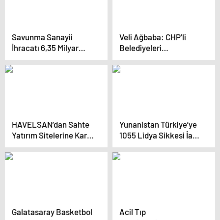
Savunma Sanayii
Veli Ağbaba: CHP’li
İhracatı 6,35 Milyar
Belediyeleri
Doları Geçti
Silkeleyerek Hizmeti
Engellemeye
Çalışıyorlar
HAVELSAN’dan Sahte
Yunanistan Türkiye’ye
Yatırım Sitelerine Karşı
1055 Lidya Sikkesi İade
Uyarı
Etti
Galatasaray Basketbol
Acil Tıp