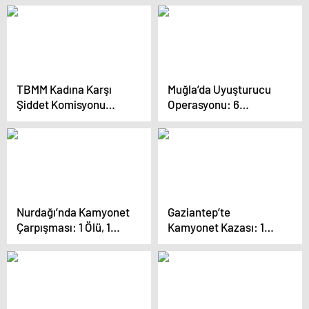
TBMM Kadına Karşı
Muğla’da Uyuşturucu
Şiddet Komisyonu
Operasyonu: 6
İstanbul’da
Tutuklama
İncelemelerde Bulundu
Nurdağı’nda Kamyonet
Gaziantep’te
Çarpışması: 1 Ölü, 1
Kamyonet Kazası: 1
Yaralı
Ölü, 1 Yaralı