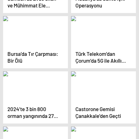
ve Mühimmat Ele
Operasyonu
Geçirildi
Bursa’da Tır Çarpması:
Türk Telekom’dan
Bir Ölü
Çorum’da 5G ile Akıllı
Tarım Projesi
2024’te 3 bin 800
Castorone Gemisi
orman yangınında 27
Çanakkale’den Geçti
bin hektar alan zarar
gördü