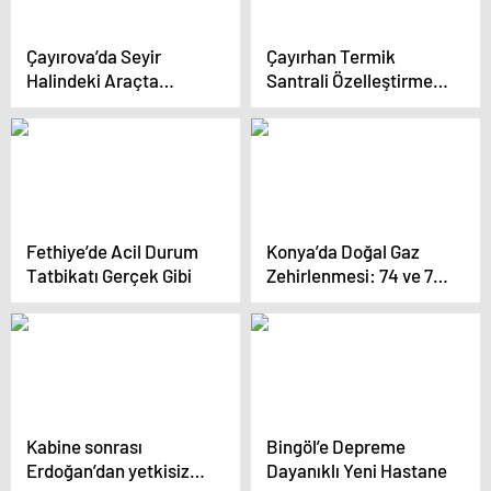
Çayırova’da Seyir
Çayırhan Termik
Halindeki Araçta
Santrali Özelleştirmesi
Yangın Çıktı
Tartışma Yarattı
Fethiye’de Acil Durum
Konya’da Doğal Gaz
Tatbikatı Gerçek Gibi
Zehirlenmesi: 74 ve 73
Yaşındaki Çift Evinde
Ölü Bulundu
Kabine sonrası
Bingöl’e Depreme
Erdoğan’dan yetkisiz
Dayanıklı Yeni Hastane