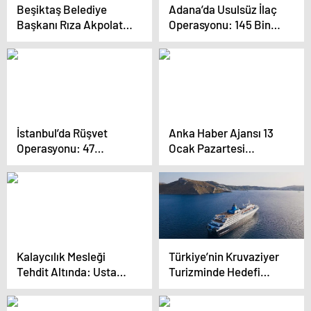
Beşiktaş Belediye
Adana’da Usulsüz İlaç
Başkanı Rıza Akpolat,
Operasyonu: 145 Bin
Usulsüzlük İddialarını
Kutu Ele Geçirildi
Reddetti
İstanbul’da Rüşvet
Anka Haber Ajansı 13
Operasyonu: 47
Ocak Pazartesi
Şüpheli Gözaltında
Gündemi
Kalaycılık Mesleği
Türkiye’nin Kruvaziyer
Tehdit Altında: Usta
Turizminde Hedefi
Yetişmiyor
2025