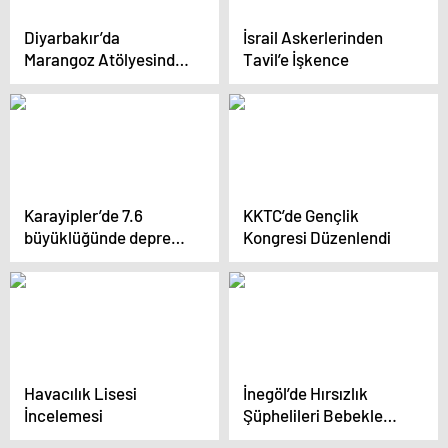
Diyarbakır’da
İsrail Askerlerinden
Marangoz Atölyesinde
Tavil’e İşkence
Yangın: 4 Kişi
Dumandan Etkilendi
Karayipler’de 7.6
KKTC’de Gençlik
büyüklüğünde deprem!
Kongresi Düzenlendi
12 ülkeye tsunami
uyarısı
Havacılık Lisesi
İnegöl’de Hırsızlık
İncelemesi
Şüphelileri Bebekle
Yakalandı