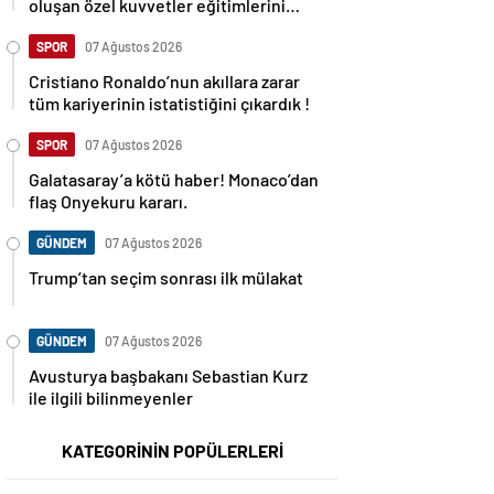
oluşan özel kuvvetler eğitimlerini
başlattı.
SPOR
07 Ağustos 2026
Cristiano Ronaldo’nun akıllara zarar
tüm kariyerinin istatistiğini çıkardık !
SPOR
07 Ağustos 2026
Galatasaray’a kötü haber! Monaco’dan
flaş Onyekuru kararı.
GÜNDEM
07 Ağustos 2026
Trump’tan seçim sonrası ilk mülakat
GÜNDEM
07 Ağustos 2026
Avusturya başbakanı Sebastian Kurz
ile ilgili bilinmeyenler
KATEGORİNİN POPÜLERLERİ