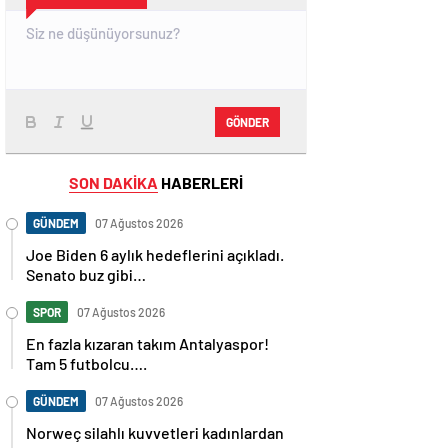
GÖNDER
SON DAKİKA
HABERLERİ
GÜNDEM
07 Ağustos 2026
Joe Biden 6 aylık hedeflerini açıkladı.
Senato buz gibi…
SPOR
07 Ağustos 2026
En fazla kızaran takım Antalyaspor!
Tam 5 futbolcu….
GÜNDEM
07 Ağustos 2026
Norweç silahlı kuvvetleri kadınlardan