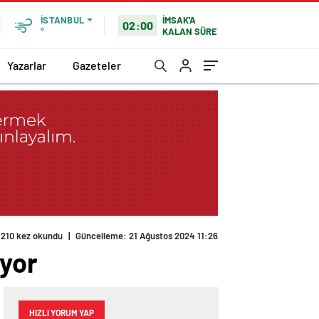
İMSAK'A
İSTANBUL
02:00
KALAN SÜRE
°
Yazarlar
Gazeteler
210 kez okundu
|
Güncelleme: 21 Ağustos 2024 11:26
ıyor
HIZLI YORUM YAP