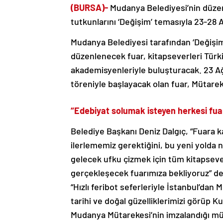
(BURSA)-
Mudanya Belediyesi’nin düzen
tutkunlarını ‘Değişim’ temasıyla 23-28 
Mudanya Belediyesi tarafından ‘Değişim/
düzenlenecek fuar, kitapseverleri Türki
akademisyenleriyle buluşturacak. 23 A
töreniyle başlayacak olan fuar, Mütare
“Edebiyat solumak isteyen herkesi fua
Belediye Başkanı Deniz Dalgıç, “Fuara ka
ilerlememiz gerektiğini, bu yeni yolda n
gelecek ufku çizmek için tüm kitapsev
gerçekleşecek fuarımıza bekliyoruz” ded
“Hızlı feribot seferleriyle İstanbul’dan
tarihi ve doğal güzelliklerimizi görüp K
Mudanya Mütarekesi’nin imzalandığı m