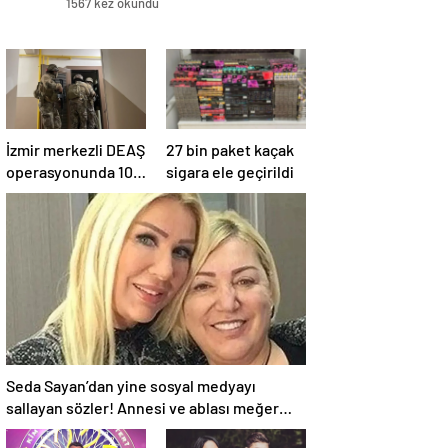
1567 kez okundu
İzmir merkezli DEAŞ
27 bin paket kaçak
operasyonunda 10
sigara ele geçirildi
gözaltı
Seda Sayan’dan yine sosyal medyayı
sallayan sözler! Annesi ve ablası meğer…