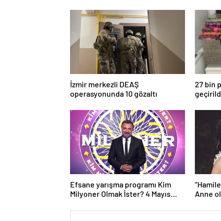
İzmir merkezli DEAŞ
27 bin 
operasyonunda 10 gözaltı
geçirild
Efsane yarışma programı Kim
“Hamile
Milyoner Olmak İster? 4 Mayıs
Anne o
Pazar akşamı atv ekranlarında!
Işık’ın
oldu!