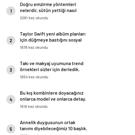
Doğru emzirme yöntemleri
nelerdir, sütün yettiği nasıl
1
anlaşılır?
2091 kez okundu
Taylor Swift yeni albüm planları
için düğmeye bastığını sosyal
2
medyadan duyurdu!
1678 kez okundu
Takı ve makyaj uyumuna trend
örnekleri sizler için derledik.
3
1654 kez okundu
Bu kış kombinlere doyacağınız
onlarca model ve onlarca detay.
4
1616 kez okundu
Annelik duygusunun ortak
tanımı diyebileceğimiz 10 başlık.
5