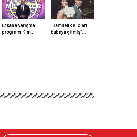
Efsane yarışma
“Hamilelik kiloları
programı Kim
babaya gitmiş”
Milyoner Olmak
Anne olmaya gün
İster? 4 Mayıs Pazar
sayan Sahra Işık’ın
akşamı atv
eşi görünümüyle
ekranlarında!
gündem oldu!