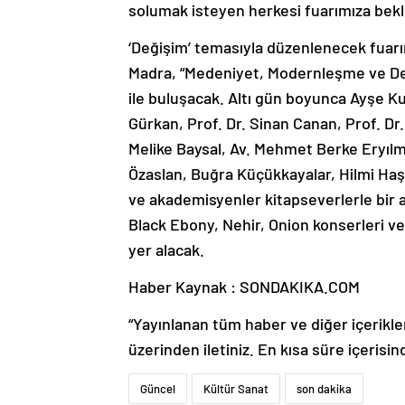
solumak isteyen herkesi fuarımıza bekl
‘Değişim’ temasıyla düzenlenecek fuar
Madra, “Medeniyet, Modernleşme ve Deği
ile buluşacak. Altı gün boyunca Ayşe Ku
Gürkan, Prof. Dr. Sinan Canan, Prof. Dr
Melike Baysal, Av. Mehmet Berke Eryı
Özaslan, Buğra Küçükkayalar, Hilmi Haşal
ve akademisyenler kitapseverlerle bir a
Black Ebony, Nehir, Onion konserleri 
yer alacak.
Haber Kaynak : SONDAKIKA.COM
“Yayınlanan tüm haber ve diğer içerikler i
üzerinden iletiniz. En kısa süre içerisin
Güncel
Kültür Sanat
son dakika