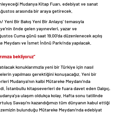
leyeceği Mudanya Kitap Fuarı, edebiyat ve sanat
Ağustos arasında bir araya getirecek.
 Yeni Bir Bakış Yeni Bir Anlayış’ temasıyla
ye’nin önde gelen yayınevleri, yazar ve
ğustos Cuma günü saat 19.00’da düzenlenecek açılış
ke Meydanı ve İsmet İnönü Parkı’nda yapılacak.
rımıza bekliyoruz”
tılacak konuklarımızla yeni bir Türkiye için nasıl
elerin yapılması gerektiğini konuşacağız. Yeni bir
erleri Mudanya’nın kalbi Mütareke Meydanı’nda
i. İstanbullu kitapseverleri de fuara davet eden Dalgıç,
 Mudanya’ya ulaşım oldukça kolay. Hafta sonu tatilinde
urtuluş Savaşı’nı kazandığımızı tüm dünyanın kabul ettiği
üzemizin bulunduğu Mütareke Meydanı’nda edebiyat