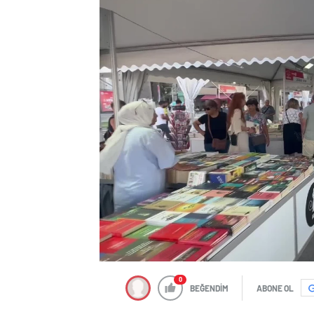
0
BEĞENDİM
ABONE OL