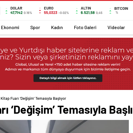
DOLAR
EURO
ALTIN
BITCOIN
47,7142
55,0323
6.521,58
%
0.16%
-0.02%
0,45
Ekonomi
Spor
Kadın
Foto Galeri
Videolar
Kitap Fuarı ‘Değişim’ Temasıyla Başlıyor
ı ‘Değişim’ Temasıyla Başl