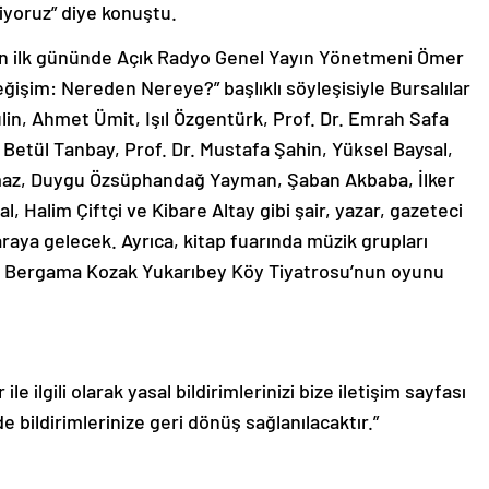
iyoruz” diye konuştu.
ın ilk gününde Açık Radyo Genel Yayın Yönetmeni Ömer
şim: Nereden Nereye?” başlıklı söyleşisiyle Bursalılar
lin, Ahmet Ümit, Işıl Özgentürk, Prof. Dr. Emrah Safa
. Betül Tanbay, Prof. Dr. Mustafa Şahin, Yüksel Baysal,
lmaz, Duygu Özsüphandağ Yayman, Şaban Akbaba, İlker
, Halim Çiftçi ve Kibare Altay gibi şair, yazar, gazeteci
raya gelecek. Ayrıca, kitap fuarında müzik grupları
ve Bergama Kozak Yukarıbey Köy Tiyatrosu’nun oyunu
le ilgili olarak yasal bildirimlerinizi bize iletişim sayfası
de bildirimlerinize geri dönüş sağlanılacaktır.”