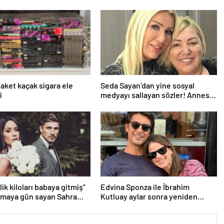
paket kaçak sigara ele
Seda Sayan’dan yine sosyal
i
medyayı sallayan sözler! Annesi
ve ablası meğer…
lik kiloları babaya gitmiş”
Edvina Sponza ile İbrahim
lmaya gün sayan Sahra
Kutluay aylar sonra yeniden
 eşi görünümüyle gündem
birlikte! ‘Bu defa kesin bitti’
demişti…