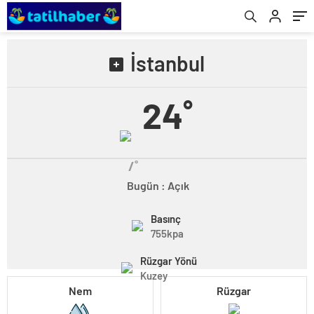
İstanbul
24˚
/˚
Bugün : Açık
Basınç
755kpa
Rüzgar Yönü
Kuzey
Nem
Rüzgar