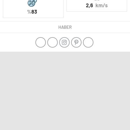
2,6
km/s
%
83
HABER