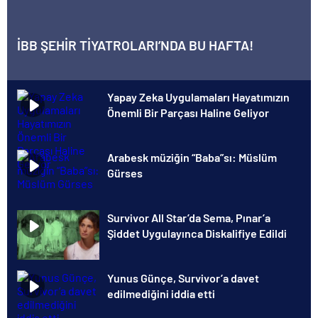
İBB ŞEHİR TİYATROLARI’NDA BU HAFTA!
Yapay Zeka Uygulamaları Hayatımızın
Önemli Bir Parçası Haline Geliyor
Arabesk müziğin “Baba”sı: Müslüm
Gürses
Survivor All Star’da Sema, Pınar’a
Şiddet Uygulayınca Diskalifiye Edildi
Yunus Günçe, Survivor’a davet
edilmediğini iddia etti