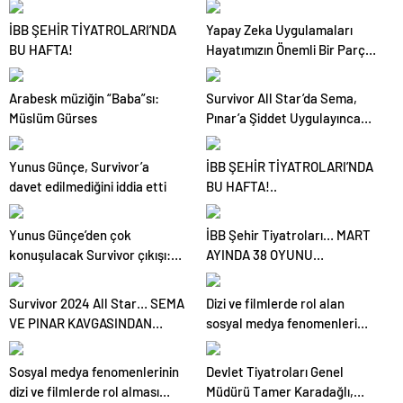
İBB ŞEHİR TİYATROLARI’NDA
Yapay Zeka Uygulamaları
BU HAFTA!
Hayatımızın Önemli Bir Parçası
Haline Geliyor
Arabesk müziğin “Baba”sı:
Survivor All Star’da Sema,
Müslüm Gürses
Pınar’a Şiddet Uygulayınca
Diskalifiye Edildi
Yunus Günçe, Survivor’a
İBB ŞEHİR TİYATROLARI’NDA
davet edilmediğini iddia etti
BU HAFTA!..
Yunus Günçe’den çok
İBB Şehir Tiyatroları… MART
konuşulacak Survivor çıkışı:
AYINDA 38 OYUNU
Davet edilmeme rağmen
SEYİRCİYLE
videolarımdan dolayı beni
BULUŞTURUYOR!
Survivor 2024 All Star… SEMA
Dizi ve filmlerde rol alan
almadılar
VE PINAR KAVGASINDAN
sosyal medya fenomenleri
DİSKALİFİYE ÇIKTI!
sinema sektöründe kaliteyi
düşürüyor
Sosyal medya fenomenlerinin
Devlet Tiyatroları Genel
dizi ve filmlerde rol alması
Müdürü Tamer Karadağlı,