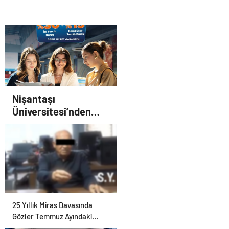
Tasarım Ajansı
Nişantaşı
Üniversitesi’nden
2026 YKS Adaylarına
Çifte Güvence: Sabit
Ücret ve Kesintisiz
Burs
25 Yıllık Miras Davasında
Gözler Temmuz Ayındaki
Karar Duruşmasına Çevrildi