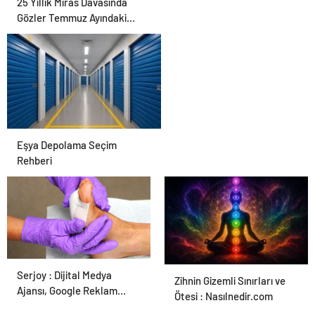
25 Yıllık Miras Davasında
Gözler Temmuz Ayındaki
Karar Duruşmasına Çevrildi
Eşya Depolama Seçim
Rehberi
Serjoy : Dijital Medya
Ortopodoloji İle Diyabetik
Zihnin Gizemli Sınırları ve
Ajansı, Google Reklam
Ayak Yarası Tedavisi
Ötesi : Nasılnedir.com
Ajansı, SEO Ajansı ve Web