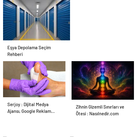
Eşya Depolama Seçim
Rehberi
Serjoy : Dijital Medya
Ortopodoloji İle Diyabetik
Zihnin Gizemli Sınırları ve
Ajansı, Google Reklam
Ayak Yarası Tedavisi
Ötesi : Nasılnedir.com
Ajansı, SEO Ajansı ve Web
Tasarım Ajansı