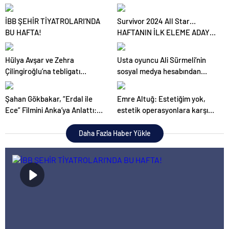
tartışmalara neden oluyor
EGEKAF 24’e konuk oldu
İBB ŞEHİR TİYATROLARI’NDA
Survivor 2024 All Star…
BU HAFTA!
HAFTANIN İLK ELEME ADAYI
BELİ OLDU, HAKAN NASIL
YAKALANDI?
Hülya Avşar ve Zehra
Usta oyuncu Ali Sürmeli’nin
Çilingiroğlu’na tebligatı
sosyal medya hesabından
dağıtan kurye hakkında dava
yapılan paylaşımlarla ilgili
açıldı
açıklama
Şahan Gökbakar, “Erdal ile
Emre Altuğ: Estetiğim yok,
Ece” Filmini Anka’ya Anlattı:
estetik operasyonlara karşı
“İzlediği Zaman Herkesin ‘Biz
değilim
de Böyleyiz, Sen de Böylesin’
Daha Fazla Haber Yükle
Diyeceği Bir Hikâye”