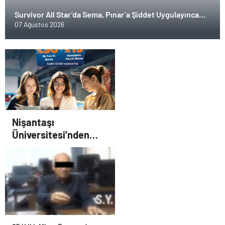
Survivor All Star’da Sema, Pınar’a Şiddet Uygulayınca
Diskalifiye Edildi
07 Ağustos 2026
Nişantaşı
Üniversitesi’nden
2026 YKS Adaylarına
Çifte Güvence: Sabit
Ücret ve Kesintisiz
Burs