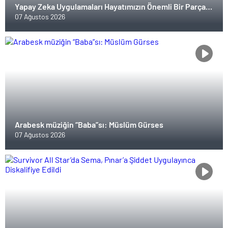
Yapay Zeka Uygulamaları Hayatımızın Önemli Bir Parçası
Haline Geliyor
07 Ağustos 2026
Arabesk müziğin “Baba”sı: Müslüm Gürses
07 Ağustos 2026