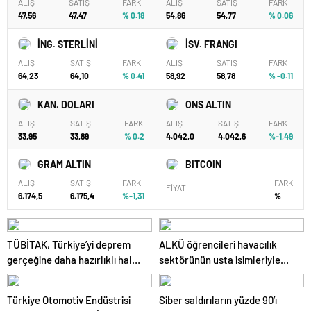
ALIŞ
SATIŞ
FARK
ALIŞ
SATIŞ
FARK
47,56
47,47
% 0.18
54,86
54,77
% 0.06
İNG. STERLİNİ
İSV. FRANGI
ALIŞ
SATIŞ
FARK
ALIŞ
SATIŞ
FARK
64,23
64,10
% 0.41
58,92
58,78
% -0.11
KAN. DOLARI
ONS ALTIN
ALIŞ
SATIŞ
FARK
ALIŞ
SATIŞ
FARK
33,95
33,89
% 0.2
4.042,0
4.042,6
%-1,49
GRAM ALTIN
BITCOIN
ALIŞ
SATIŞ
FARK
FARK
FİYAT
6.174,5
6.175,4
%-1,31
%
TÜBİTAK, Türkiye’yi deprem
ALKÜ öğrencileri havacılık
gerçeğine daha hazırlıklı hale
sektörünün usta isimleriyle
getiriyor
buluştu
Türkiye Otomotiv Endüstrisi
Siber saldırıların yüzde 90’ı