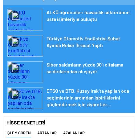
ALKÜ öğrencileri havacılık sektörünün
usta isimleriyle buluştu
Türkiye Otomotiv Endüstrisi Şubat
Ayında Rekor İhracat Yaptı
Siber saldırıların yüzde 90’ı oltalama
saldırılarından oluşuyor
DTSO ve DTB, Kuzey Irak’ta yapılan oda
seçimlerinin ardından işbirliklerini
güçlendirmek için ziyaretler
gerçekleştirdi
HİSSE SENETLERİ
İŞLEM GÖREN
ARTANLAR
AZALANLAR