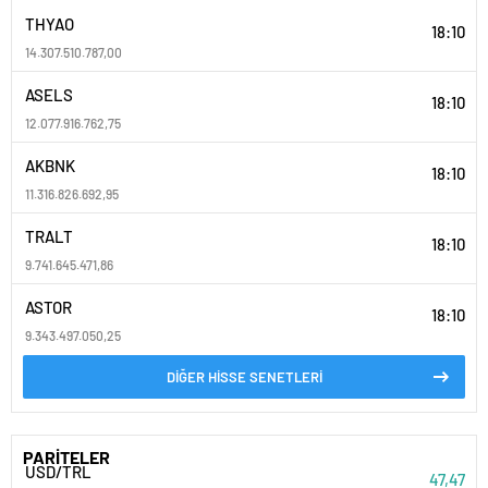
THYAO
18:10
14.307.510.787,00
ASELS
18:10
12.077.916.762,75
AKBNK
18:10
11.316.826.692,95
TRALT
18:10
9.741.645.471,86
ASTOR
18:10
9.343.497.050,25
DİĞER HİSSE SENETLERİ
PARİTELER
USD/TRL
47,47