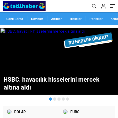
Canlı Borsa
Dövizler
Altınlar
Hisseler
Pariteler
Krit
BU HABERE DİKKAT!
FLAŞ FLAŞ...
SON DAKİKA
HSBC, havacılık hisselerini mercek
altına aldı
DOLAR
EURO