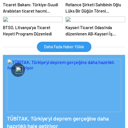
Ticaret Bakanı: Türkiye-Suudi
Reliance Şirketi Sahibinin Oğlu
Arabistan ticaret hacmi
Lüks Bir Düğün Töreni
artacak
Düzenledi
BTSO, Litvanya’ya Ticaret
Kayseri Ticaret Odası’nda
Heyeti Programı Düzenledi
düzenlenen AB-Kayseri İş
Forumu’nda yeşil dönüşüm ve
dijitalleşme vurgusu yapıldı
Daha Fazla Haber Yükle
TÜBİTAK, Türkiye’yi deprem gerçeğine daha
hazırlıklı hale getiriyor