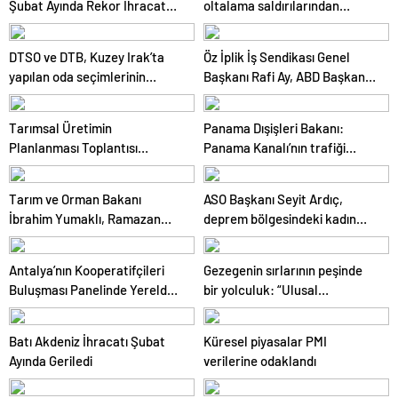
Şubat Ayında Rekor İhracat
oltalama saldırılarından
Yaptı
oluşuyor
DTSO ve DTB, Kuzey Irak’ta
Öz İplik İş Sendikası Genel
yapılan oda seçimlerinin
Başkanı Rafi Ay, ABD Başkanı
ardından işbirliklerini
Joe Biden’ın Özel Danışmanı ile
güçlendirmek için ziyaretler
görüştü
Tarımsal Üretimin
Panama Dışişleri Bakanı:
gerçekleştirdi
Planlanması Toplantısı
Panama Kanalı’nın trafiği
Tekirdağ’da Gerçekleşti
artıyor
Tarım ve Orman Bakanı
ASO Başkanı Seyit Ardıç,
İbrahim Yumaklı, Ramazan
deprem bölgesindeki kadın
denetimlerini sıklaştırdıklarını
girişimcilerin desteklenmesi
açıkladı
gerektiğini vurguladı
Antalya’nın Kooperatifçileri
Gezegenin sırlarının peşinde
Buluşması Panelinde Yerelden
bir yolculuk: “Ulusal
Kalkınma İçin Yapılması
Antarktika Bilim Seferleri”
Gerekenler Tartışıldı
Batı Akdeniz İhracatı Şubat
Küresel piyasalar PMI
Ayında Geriledi
verilerine odaklandı