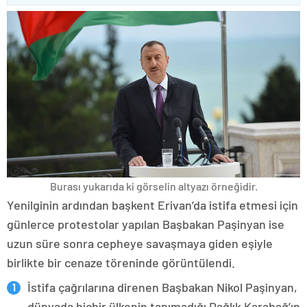
Burası yukarıda ki görselin altyazı örneğidir.
Yenilginin ardından başkent Erivan’da istifa etmesi için
günlerce protestolar yapılan Başbakan Paşinyan ise
uzun süre sonra cepheye savaşmaya giden eşiyle
birlikte bir cenaze töreninde görüntülendi.
İstifa çağrılarına direnen Başbakan Nikol Paşinyan,
dünyada hiçbir ülkenin tanımadığı Dağlık Karabağ’ın