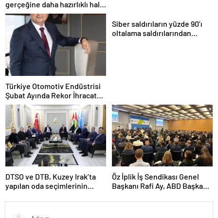
gerçeğine daha hazırlıklı hale
getiriyor
Siber saldırıların yüzde 90’ı
oltalama saldırılarından
oluşuyor
Türkiye Otomotiv Endüstrisi
Şubat Ayında Rekor İhracat
Yaptı
DTSO ve DTB, Kuzey Irak’ta
Öz İplik İş Sendikası Genel
yapılan oda seçimlerinin
Başkanı Rafi Ay, ABD Başkanı
ardından işbirliklerini
Joe Biden’ın Özel Danışmanı
güçlendirmek için ziyaretler
ile görüştü
gerçekleştirdi