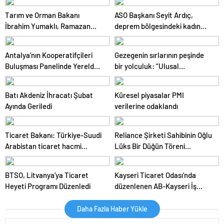
Tarım ve Orman Bakanı
ASO Başkanı Seyit Ardıç,
İbrahim Yumaklı, Ramazan
deprem bölgesindeki kadın
denetimlerini sıklaştırdıklarını
girişimcilerin desteklenmesi
açıkladı
gerektiğini vurguladı
Antalya’nın Kooperatifçileri
Gezegenin sırlarının peşinde
Buluşması Panelinde Yerelden
bir yolculuk: “Ulusal
Kalkınma İçin Yapılması
Antarktika Bilim Seferleri”
Gerekenler Tartışıldı
Batı Akdeniz İhracatı Şubat
Küresel piyasalar PMI
Ayında Geriledi
verilerine odaklandı
Ticaret Bakanı: Türkiye-Suudi
Reliance Şirketi Sahibinin Oğlu
Arabistan ticaret hacmi
Lüks Bir Düğün Töreni
artacak
Düzenledi
BTSO, Litvanya’ya Ticaret
Kayseri Ticaret Odası’nda
Heyeti Programı Düzenledi
düzenlenen AB-Kayseri İş
Forumu’nda yeşil dönüşüm ve
dijitalleşme vurgusu yapıldı
Daha Fazla Haber Yükle