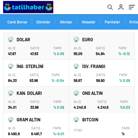
Canlı Borsa
Dövizler
Altınlar
Hisseler
Pariteler
Krit
DOLAR
EURO
ALIŞ
SATIŞ
FARK
ALIŞ
SATIŞ
FARK
47,67
47,63
% 0.05
55,05
54,84
% -0.12
İNG. STERLİNİ
İSV. FRANGI
ALIŞ
SATIŞ
FARK
ALIŞ
SATIŞ
FARK
64,33
63,96
% -0.04
58,67
58,60
% 0.09
KAN. DOLARI
ONS ALTIN
ALIŞ
SATIŞ
FARK
ALIŞ
SATIŞ
FARK
34,01
33,98
% 0.09
4.240,8
4.241,6
%0,03
GRAM ALTIN
BITCOIN
ALIŞ
SATIŞ
FARK
FARK
FİYAT
6.490,6
6.491,7
%-0,01
%