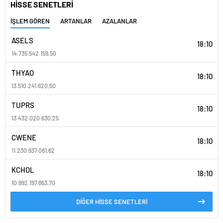
HİSSE SENETLERİ
İŞLEM GÖREN
ARTANLAR
AZALANLAR
ASELS
18:10
14.735.542.159,50
THYAO
18:10
13.510.241.620,50
TUPRS
18:10
13.432.020.630,25
CWENE
18:10
11.230.937.061,62
KCHOL
18:10
10.992.197.863,70
DİĞER HİSSE SENETLERİ