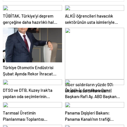
TÜBİTAK, Türkiye’yi deprem
ALKÜ öğrencileri havacılık
gerçeğine daha hazırlıklı hale
sektörünün usta isimleriyle
getiriyor
buluştu
Türkiye Otomotiv Endüstrisi
Şubat Ayında Rekor İhracat
Yaptı
Siber saldırıların yüzde 90’ı
DTSO ve DTB, Kuzey Irak’ta
Öz İplik İş Sendikası Genel
oltalama saldırılarından
yapılan oda seçimlerinin
Başkanı Rafi Ay, ABD Başkanı
oluşuyor
ardından işbirliklerini
Joe Biden’ın Özel Danışmanı ile
güçlendirmek için ziyaretler
görüştü
Tarımsal Üretimin
Panama Dışişleri Bakanı:
gerçekleştirdi
Planlanması Toplantısı
Panama Kanalı’nın trafiği
Tekirdağ’da Gerçekleşti
artıyor