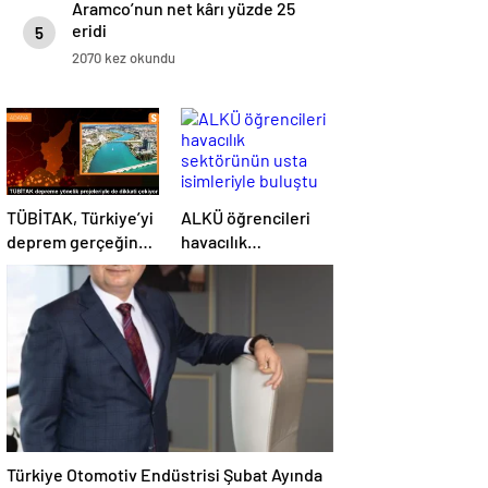
Aramco’nun net kârı yüzde 25
eridi
5
2070 kez okundu
TÜBİTAK, Türkiye’yi
ALKÜ öğrencileri
deprem gerçeğine
havacılık
daha hazırlıklı hale
sektörünün usta
getiriyor
isimleriyle buluştu
Türkiye Otomotiv Endüstrisi Şubat Ayında