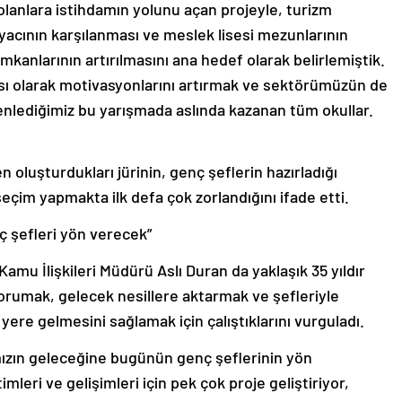
olanlara istihdamın yolunu açan projeyle, turizm
tiyacının karşılanması ve meslek lisesi mezunlarının
imkanlarının artırılmasını ana hedef olarak belirlemiştik.
çası olarak motivasyonlarını artırmak ve sektörümüzün de
enlediğimiz bu yarışmada aslında kazanan tüm okullar.
 oluşturdukları jürinin, genç şeflerin hazırladığı
seçim yapmakta ilk defa çok zorlandığını ifade etti.
 şefleri yön verecek”
amu İlişkileri Müdürü Aslı Duran da yaklaşık 35 yıldır
orumak, gelecek nesillere aktarmak ve şefleriyle
yere gelmesini sağlamak için çalıştıklarını vurguladı.
mızın geleceğine bugünün genç şeflerinin yön
mleri ve gelişimleri için pek çok proje geliştiriyor,