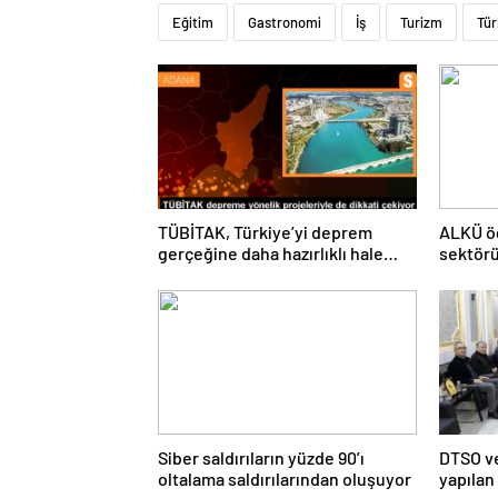
Eğitim
Gastronomi
İş
Turizm
Tür
TÜBİTAK, Türkiye’yi deprem
ALKÜ öğ
gerçeğine daha hazırlıklı hale
sektörü
getiriyor
buluşt
Siber saldırıların yüzde 90’ı
DTSO ve
oltalama saldırılarından oluşuyor
yapılan