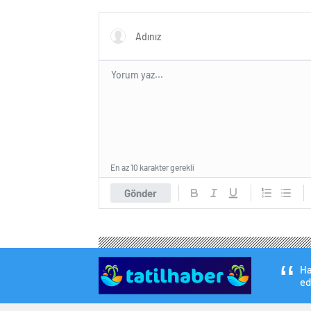
ardından
güçlend
gerçekl
En az 10 karakter gerekli
Gönder
Ha
ed