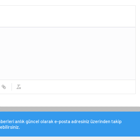
 işbirliklerini
Biden’ın Özel Danışmanı ile
irmek için ziyaretler
görüştü
eştirdi
berleri anlık güncel olarak e-posta adresiniz üzerinden takip
ebilirsiniz.