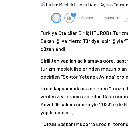
0
BEĞENDİM
ABONE OL
Türkiye Otelciler Birliği (TÜROB), Turiz
Bakanlığı ve Metro Türkiye işbirliğiyle “
düzenlendi.
Birlikten yapılan açıklamaya göre, gast
turizm meslek liselerinden mezun olan 
geçirilen “Sektör Yetenek Avında” projes
Proje kapsamında düzenlenen “Turizm Me
verilen 3 yıl aranın ardından Gastronom
Kovid-19 salgını nedeniyle 2023’te de
yapılamamıştı.
TÜROB Başkanı Müberra Eresin, törende