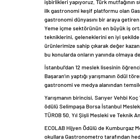
işbirlikleri yapıyoruz. Türk mutfağının s
ilk gastronomi keşif platformu olan G
gastronomi dünyasını bir araya getiren 
Yeme içme sektörünün en büyük iş orta
tekniklerini, geleneklerini en iyi şekild
ürünlerimize sahip çıkarak değer kazan
bu konularda onların yanında olmaya d
İstanbul’dan 12 meslek lisesinin öğrencil
Başaran’ın yaptığı yarışmanın ödül tören
gastronomi ve medya alanından temsilci
Yarışmanın birincisi, Sarıyer Vehbi Koç 
ödülü Selimpaşa Borsa İstanbul Meslek
TÜROB 50. Yıl Şişli Mesleki ve Teknik An
ECOLAB Hijyen Ödülü de Kumburgaz Mesl
okullara Gastronometro tarafından hedi