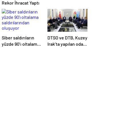
Rekor İhracat Yaptı
Siber saldırıların
DTSO ve DTB, Kuzey
yüzde 90’ı oltalama
Irak’ta yapılan oda
saldırılarından
seçimlerinin
oluşuyor
ardından
işbirliklerini
güçlendirmek için
ziyaretler
gerçekleştirdi