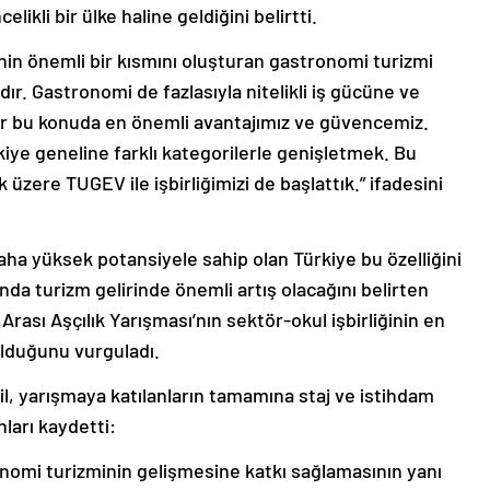
likli bir ülke haline geldiğini belirtti.
inin önemli bir kısmını oluşturan gastronomi turizmi
dır. Gastronomi de fazlasıyla nitelikli iş gücüne ve
er bu konuda en önemli avantajımız ve güvencemiz.
ye geneline farklı kategorilerle genişletmek. Bu
 üzere TUGEV ile işbirliğimizi de başlattık.” ifadesini
ha yüksek potansiyele sahip olan Türkiye bu özelliğini
a turizm gelirinde önemli artış olacağını belirten
Arası Aşçılık Yarışması’nın sektör-okul işbirliğinin en
olduğunu vurguladı.
l, yarışmaya katılanların tamamına staj ve istihdam
ları kaydetti:
nomi turizminin gelişmesine katkı sağlamasının yanı