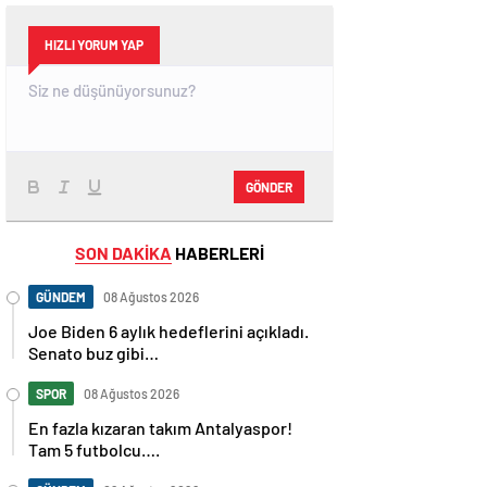
HIZLI YORUM YAP
GÖNDER
SON DAKİKA
HABERLERİ
GÜNDEM
08 Ağustos 2026
Joe Biden 6 aylık hedeflerini açıkladı.
Senato buz gibi…
SPOR
08 Ağustos 2026
En fazla kızaran takım Antalyaspor!
Tam 5 futbolcu….