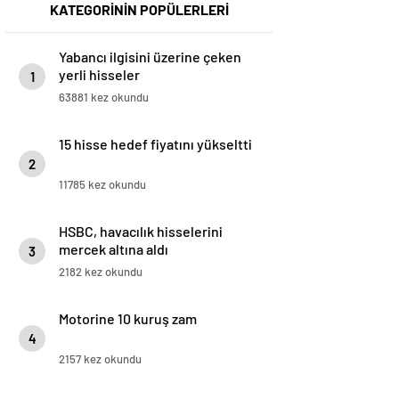
KATEGORİNİN POPÜLERLERİ
Yabancı ilgisini üzerine çeken
yerli hisseler
1
63881 kez okundu
15 hisse hedef fiyatını yükseltti
2
11785 kez okundu
HSBC, havacılık hisselerini
mercek altına aldı
3
2182 kez okundu
Motorine 10 kuruş zam
4
2157 kez okundu