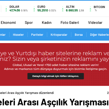
DOLAR
EURO
ALTIN
BITCOIN
47,7436
55,2510
6.660,55
%
0.18%
0.32%
2,59
Ekonomi
Spor
Kadın
Foto Galeri
Videolar
ınlar
Hisseler
Pariteler
Kritoparalar
Borsa
Diğer Haberle
eleri Arası Aşçılık Yarışması düzenlendi
2
leri Arası Aşçılık Yarışmas