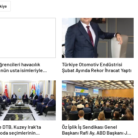
kiye
rencileri havacılık
Türkiye Otomotiv Endüstrisi
nün usta isimleriyle
Şubat Ayında Rekor İhracat Yaptı
u
 DTB, Kuzey Irak’ta
Öz İplik İş Sendikası Genel
 oda seçimlerinin
Başkanı Rafi Ay, ABD Başkanı Joe