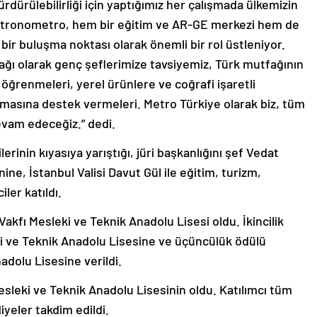
ürdürülebilirliği için yaptığımız her çalışmada ülkemizin
astronometro, hem bir eğitim ve AR-GE merkezi hem de
bir buluşma noktası olarak önemli bir rol üstleniyor.
ğı olarak genç şeflerimize tavsiyemiz, Türk mutfağının
e öğrenmeleri, yerel ürünlere ve coğrafi işaretli
masına destek vermeleri. Metro Türkiye olarak biz, tüm
evam edeceğiz.” dedi.
erinin kıyasıya yarıştığı, jüri başkanlığını şef Vedat
ine, İstanbul Valisi Davut Gül ile eğitim, turizm,
ler katıldı.
Vakfı Mesleki ve Teknik Anadolu Lisesi oldu. İkincilik
i ve Teknik Anadolu Lisesine ve üçüncülük ödülü
adolu Lisesine verildi.
eki ve Teknik Anadolu Lisesinin oldu. Katılımcı tüm
yeler takdim edildi.