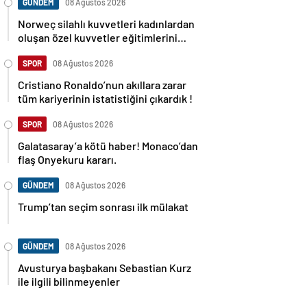
GÜNDEM
08 Ağustos 2026
Norweç silahlı kuvvetleri kadınlardan
oluşan özel kuvvetler eğitimlerini
başlattı.
SPOR
08 Ağustos 2026
Cristiano Ronaldo’nun akıllara zarar
tüm kariyerinin istatistiğini çıkardık !
SPOR
08 Ağustos 2026
Galatasaray’a kötü haber! Monaco’dan
flaş Onyekuru kararı.
GÜNDEM
08 Ağustos 2026
Trump’tan seçim sonrası ilk mülakat
GÜNDEM
08 Ağustos 2026
Avusturya başbakanı Sebastian Kurz
ile ilgili bilinmeyenler