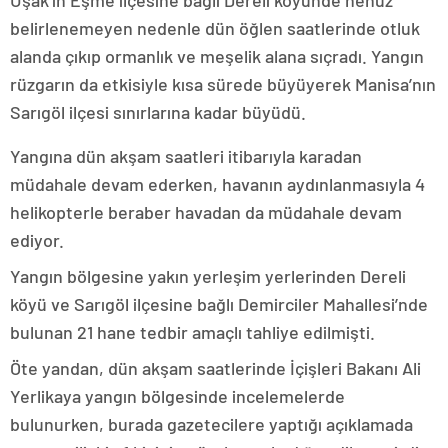
Uşak’ın Eşme ilçesine bağlı Dereli köyünde henüz
belirlenemeyen nedenle dün öğlen saatlerinde otluk
alanda çıkıp ormanlık ve meşelik alana sıçradı. Yangın
rüzgarın da etkisiyle kısa sürede büyüyerek Manisa’nın
Sarıgöl ilçesi sınırlarına kadar büyüdü.
Yangına dün akşam saatleri itibarıyla karadan
müdahale devam ederken, havanın aydınlanmasıyla 4
helikopterle beraber havadan da müdahale devam
ediyor.
Yangın bölgesine yakın yerleşim yerlerinden Dereli
köyü ve Sarıgöl ilçesine bağlı Demirciler Mahallesi’nde
bulunan 21 hane tedbir amaçlı tahliye edilmişti.
Öte yandan, dün akşam saatlerinde İçişleri Bakanı Ali
Yerlikaya yangın bölgesinde incelemelerde
bulunurken, burada gazetecilere yaptığı açıklamada