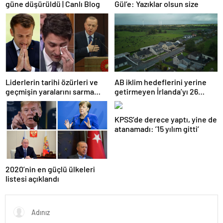
güne düşürüldü | Canlı Blog
Gül’e: Yazıklar olsun size
Liderlerin tarihi özürleri ve
AB iklim hedeflerini yerine
geçmişin yaralarını sarma
getirmeyen İrlanda’yı 26
çabaları
milyar euroluk ceza bekliyor
olabilir
KPSS’de derece yaptı, yine de
atanamadı: ’15 yılım gitti’
2020’nin en güçlü ülkeleri
listesi açıklandı