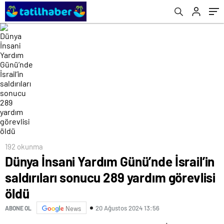
192 okunma
Dünya İnsani Yardım Günü’nde İsrail’in
saldırıları sonucu 289 yardım görevlisi
öldü
20 Ağustos 2024 13:56
ABONE OL
News