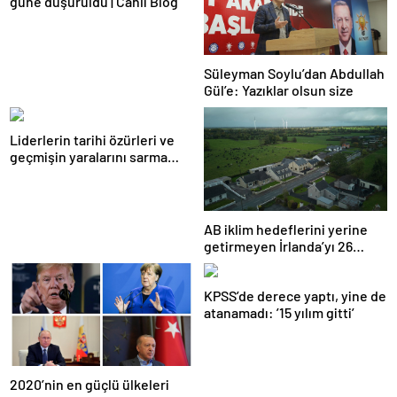
güne düşürüldü | Canlı Blog
Süleyman Soylu’dan Abdullah
Gül’e: Yazıklar olsun size
Liderlerin tarihi özürleri ve
geçmişin yaralarını sarma
çabaları
AB iklim hedeflerini yerine
getirmeyen İrlanda’yı 26
milyar euroluk ceza bekliyor
olabilir
KPSS’de derece yaptı, yine de
atanamadı: ’15 yılım gitti’
2020’nin en güçlü ülkeleri