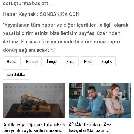
soruşturma başlattı.
Haber Kaynak : SONDAKIKA.COM
“Yayınlanan tüm haber ve diğer içerikler ile ilgili olarak
yasal bildirimlerinizi bize iletişim sayfası üzerinden
iletiniz. En kısa süre içerisinde bildirimlerinize geri
dönüş sağlanılacaktır.”
Bursa
Güncel
İnegöl
Kaza
Polis
Sağlık
son dakika
Ä°liÅkide anlamsÄ±z
Antik uygarlığa ışık tutacak: 5
kavgalarÄ±n uzun
bin yıllık soylu kadın mezarı