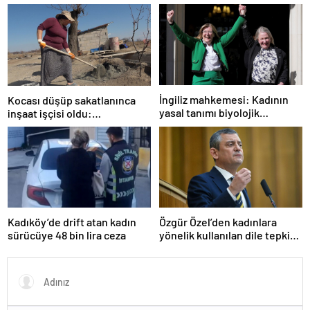
sÃ¼rmesini engellemenin 5
bulundu!
yolu
İngiliz mahkemesi: Kadının
Kocası düşüp sakatlanınca
yasal tanımı biyolojik
inşaat işçisi oldu:
cinsiyete dayanır
Dekorasyon, ısı yalıtım,
boya… Yapamadığı iş yok
Özgür Özel’den kadınlara
Kadıköy’de drift atan kadın
yönelik kullanılan dile tepki:
sürücüye 48 bin lira ceza
“Utanmazca hakaret ettiler”