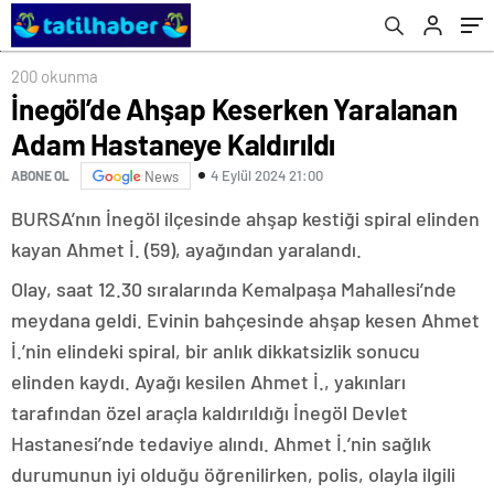
200 okunma
İnegöl’de Ahşap Keserken Yaralanan
Adam Hastaneye Kaldırıldı
4 Eylül 2024 21:00
ABONE OL
News
BURSA’nın İnegöl ilçesinde ahşap kestiği spiral elinden
kayan Ahmet İ. (59), ayağından yaralandı.
Olay, saat 12.30 sıralarında Kemalpaşa Mahallesi’nde
meydana geldi. Evinin bahçesinde ahşap kesen Ahmet
İ.’nin elindeki spiral, bir anlık dikkatsizlik sonucu
elinden kaydı. Ayağı kesilen Ahmet İ., yakınları
tarafından özel araçla kaldırıldığı İnegöl Devlet
Hastanesi’nde tedaviye alındı. Ahmet İ.’nin sağlık
durumunun iyi olduğu öğrenilirken, polis, olayla ilgili