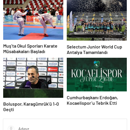
Muş’ta Okul Sporları Karate
Selectum Junior World Cup
Müsabakaları Başladı
Antalya Tamamlandı
Cumhurbaşkanı Erdoğan,
Kocaelispor’u Tebrik Etti
Boluspor, Karagümrük’ü 1-0
Geçti