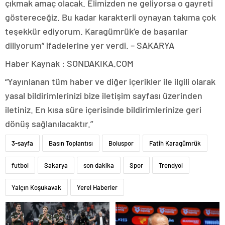
çıkmak amaç olacak. Elimizden ne geliyorsa o gayreti
göstereceğiz. Bu kadar karakterli oynayan takıma çok
teşekkür ediyorum. Karagümrük’e de başarılar
diliyorum” ifadelerine yer verdi. – SAKARYA
Haber Kaynak : SONDAKIKA.COM
“Yayınlanan tüm haber ve diğer içerikler ile ilgili olarak
yasal bildirimlerinizi bize iletişim sayfası üzerinden
iletiniz. En kısa süre içerisinde bildirimlerinize geri
dönüş sağlanılacaktır.”
3-sayfa
Basın Toplantısı
Boluspor
Fatih Karagümrük
futbol
Sakarya
son dakika
Spor
Trendyol
Yalçın Koşukavak
Yerel Haberler