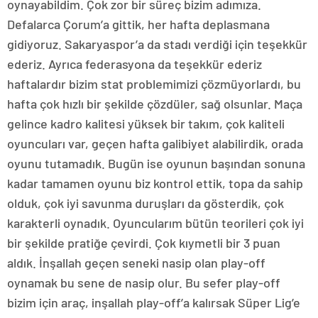
oynayabildim. Çok zor bir süreç bizim adımıza.
Defalarca Çorum’a gittik, her hafta deplasmana
gidiyoruz. Sakaryaspor’a da stadı verdiği için teşekkür
ederiz. Ayrıca federasyona da teşekkür ederiz
haftalardır bizim stat problemimizi çözmüyorlardı, bu
hafta çok hızlı bir şekilde çözdüler, sağ olsunlar. Maça
gelince kadro kalitesi yüksek bir takım, çok kaliteli
oyuncuları var, geçen hafta galibiyet alabilirdik, orada
oyunu tutamadık. Bugün ise oyunun başından sonuna
kadar tamamen oyunu biz kontrol ettik, topa da sahip
olduk, çok iyi savunma duruşları da gösterdik, çok
karakterli oynadık. Oyuncularım bütün teorileri çok iyi
bir şekilde pratiğe çevirdi. Çok kıymetli bir 3 puan
aldık. İnşallah geçen seneki nasip olan play-off
oynamak bu sene de nasip olur. Bu sefer play-off
bizim için araç, inşallah play-off’a kalırsak Süper Lig’e