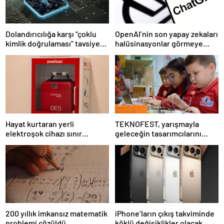
Dolandırıcılığa karşı “çoklu
OpenAI’nin son yapay zekaları
kimlik doğrulaması” tavsiye
halüsinasyonlar görmeye
ediliyor
başladı
Hayat kurtaran yerli
TEKNOFEST, yarışmayla
elektroşok cihazı sınır
geleceğin tasarımcılarını
kapısında da görevde
seçiyor
200 yıllık imkansız matematik
iPhone’ların çıkış takviminde
problemi çözüldü
köklü değişiklikler olacak