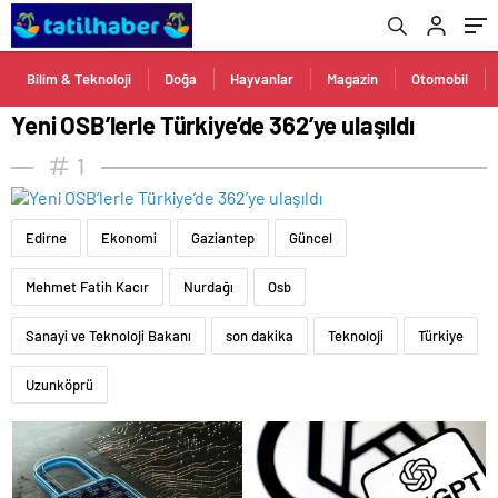
Bilim & Teknoloji
Doğa
Hayvanlar
Magazin
Otomobil
Yeni OSB’lerle Türkiye’de 362’ye ulaşıldı
1
Edirne
Ekonomi
Gaziantep
Güncel
Mehmet Fatih Kacır
Nurdağı
Osb
Sanayi ve Teknoloji Bakanı
son dakika
Teknoloji
Türkiye
Uzunköprü