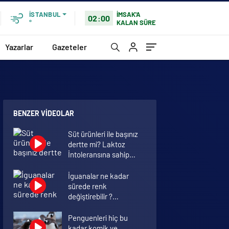
İMSAK'A
İSTANBUL
02:00
KALAN SÜRE
°
Yazarlar
Gazeteler
BENZER VIDEOLAR
Süt ürünleri ile başınız
dertte mi? Laktoz
İntoleransına sahip
olabilirsiniz!
İguanalar ne kadar
sürede renk
değiştirebilir ?
Detaylar burada…
Penguenleri hiç bu
kadar komik ve