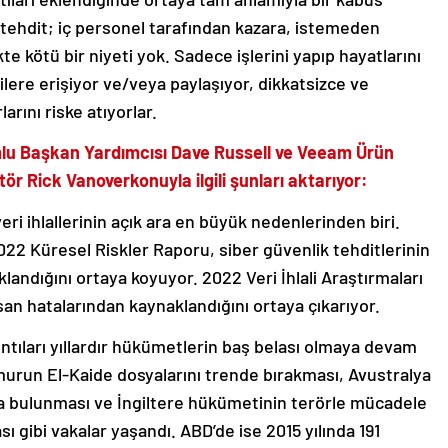
tehdit; iç personel tarafından kazara, istemeden
ekte kötü bir niyeti yok. Sadece işlerini yapıp hayatlarını
lere erişiyor ve/veya paylaşıyor, dikkatsizce ve
arını riske atıyorlar.
lu Başkan Yardımcısı Dave Russell ve Veeam Ürün
ör Rick Vanoverkonuyla ilgili şunları aktarıyor:
ri ihlallerinin açık ara en büyük nedenlerinden biri.
2 Küresel Riskler Raporu, siber güvenlik tehditlerinin
landığını ortaya koyuyor. 2022 Veri İhlali Araştırmaları
nsan hatalarından kaynaklandığını ortaya çıkarıyor.
ıntıları yıllardır hükümetlerin baş belası olmaya devam
murun El-Kaide dosyalarını trende bırakması, Avustralya
da bulunması ve İngiltere hükümetinin terörle mücadele
ması gibi vakalar yaşandı. ABD’de ise 2015 yılında 191