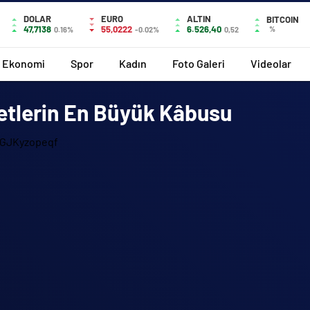
DOLAR
EURO
ALTIN
BITCOIN
47,7138
55,0222
6.526,40
%
0.16%
-0.02%
0,52
Ekonomi
Spor
Kadın
Foto Galeri
Videolar
metlerin En Büyük Kâbusu
gGJKyzopeqf