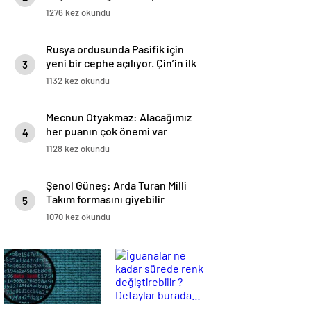
1276 kez okundu
Rusya ordusunda Pasifik için
yeni bir cephe açılıyor. Çin’in ilk
3
tepkisi!
1132 kez okundu
Mecnun Otyakmaz: Alacağımız
her puanın çok önemi var
4
1128 kez okundu
Şenol Güneş: Arda Turan Milli
Takım formasını giyebilir
5
1070 kez okundu