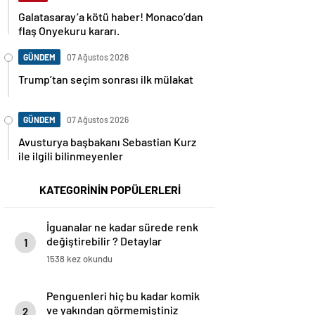
Galatasaray’a kötü haber! Monaco’dan
flaş Onyekuru kararı.
GÜNDEM
07 Ağustos 2026
Trump’tan seçim sonrası ilk mülakat
GÜNDEM
07 Ağustos 2026
Avusturya başbakanı Sebastian Kurz
ile ilgili bilinmeyenler
KATEGORİNİN POPÜLERLERİ
İguanalar ne kadar sürede renk
değiştirebilir ? Detaylar
1
burada…
1538 kez okundu
Penguenleri hiç bu kadar komik
ve yakından görmemiştiniz
2