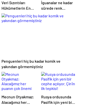
Veri Sızıntıları
İguanalar ne kadar
Hükümetlerin En
sürede renk
Büyük Kâbusu
değiştirebilir ?
Detaylar burada…
Penguenleri hiç bu kadar komik ve
yakından görmemiştiniz
Mecnun Otyakmaz:
Rusya ordusunda
Alacağımız her
Pasifik için yeni bir
puanın çok önemi
cephe açılıyor.