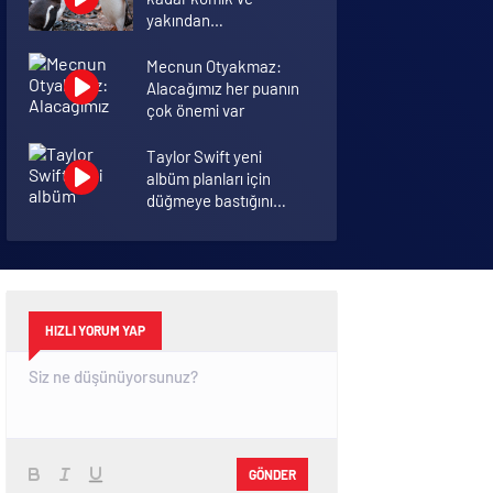
yakından
görmemiştiniz
Mecnun Otyakmaz:
Alacağımız her puanın
çok önemi var
Taylor Swift yeni
albüm planları için
düğmeye bastığını
sosyal medyadan
duyurdu!
Bu kış kombinlere
doyacağınız onlarca
model ve onlarca
detay.
HIZLI YORUM YAP
GÖNDER