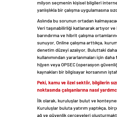
milyon seçmenin kişisel bilgileri intern
yanlışlıkla bir çalışma uygulamasına sızd
Aslında bu sorunun ortadan kalmayacağın
Veri taşınabilirliği katlanarak artıyor 
barındırma ve hibrit çalışma ortamların
sunuyor. Online çalışma arttıkça, kuruml
denetim düzeyi azalıyor. Buluttaki daha 
kullanımından yararlanmaları için daha f
hijyen veya OPSEC (operasyon güvenliği)
kaynakları bir bilgisayar korsanının işta
Peki, kamu ve özel sektör, bilgilerin s
noktasında çalışanlarına nasıl yardımcı
İlk olarak, kuruluşlar bulut ve konteyner
Kuruluşlar buluta yatırım yaptıkça, birço
ağ ve güvenlik çerçeveleri oluşturmakt