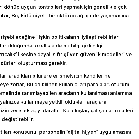
i dönüp uygun kontrolleri yapmak için genellikle çok
 atar. Bu, kötü niyetli bir aktörün ağ içinde yaşamasına
şebileceğine ilişkin politikalarını iyileştirebilirler.
rulduğunda, özellikle de bu bilgi gizli bilgi
ıcalık” ilkesine dayalı sıfır güven güvenlik modelleri ve
edürleri oluşturması gerekir.
arı aradıkları bilgilere erişmek için kendilerine
ye zorlar. Bu da bilinen kullanıcıları parolalar, oturum
temelinde tanımlayabilen araçların kullanılması anlamına
ın yalnızca kullanmaya yetkili oldukları araçlara,
zin vererek açıyı daraltır. Kuruluşlar, çalışanların rolleri
 değiştirebilir.
ntıları konusunu, personelin “dijital hijyen” uygulamasını