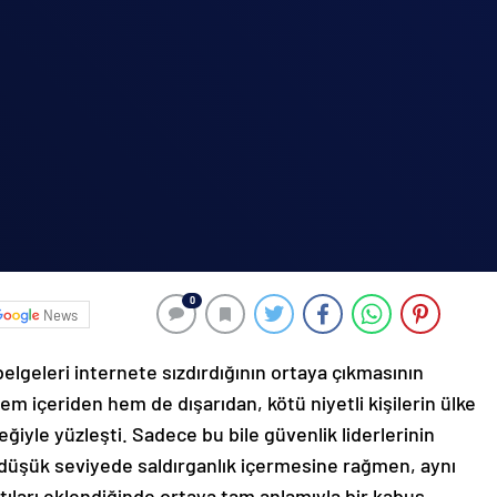
0
News
belgeleri internete sızdırdığının ortaya çıkmasının
m içeriden hem de dışarıdan, kötü niyetli kişilerin ülke
eğiyle yüzleşti. Sadece bu bile güvenlik liderlerinin
e düşük seviyede saldırganlık içermesine rağmen, aynı
ıntıları eklendiğinde ortaya tam anlamıyla bir kabus