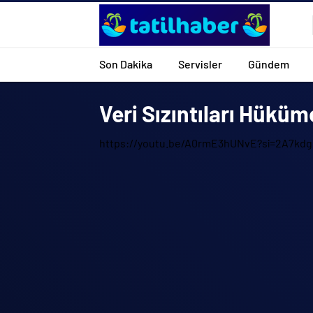
Son Dakika
Servisler
Gündem
Veri Sızıntıları Hükü
https://youtu.be/A0rmE3hUNvE?si=2A7kd