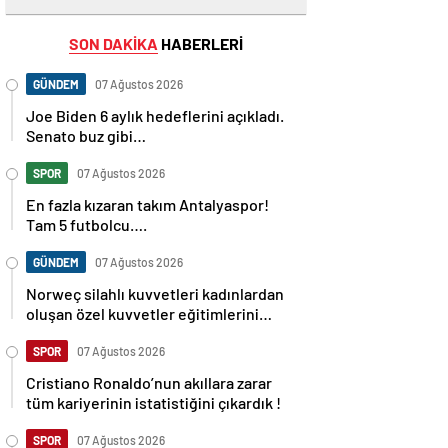
SON DAKİKA
HABERLERİ
GÜNDEM
07 Ağustos 2026
Joe Biden 6 aylık hedeflerini açıkladı.
Senato buz gibi…
SPOR
07 Ağustos 2026
En fazla kızaran takım Antalyaspor!
Tam 5 futbolcu….
GÜNDEM
07 Ağustos 2026
Norweç silahlı kuvvetleri kadınlardan
oluşan özel kuvvetler eğitimlerini
başlattı.
SPOR
07 Ağustos 2026
Cristiano Ronaldo’nun akıllara zarar
tüm kariyerinin istatistiğini çıkardık !
SPOR
07 Ağustos 2026