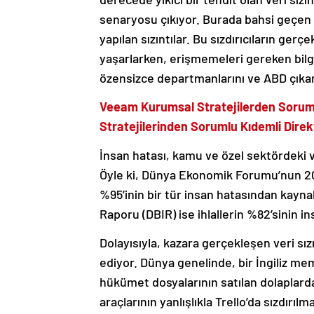
senaryosu çıkıyor. Burada bahsi geçen 
yapılan sızıntılar. Bu sızdırıcıların gerç
yaşarlarken, erişmemeleri gereken bilgi
özensizce departmanlarını ve ABD çıkarl
Veeam Kurumsal Stratejilerden Sorum
Stratejilerinden Sorumlu Kıdemli Direkt
İnsan hatası, kamu ve özel sektördeki ve
Öyle ki, Dünya Ekonomik Forumu’nun 202
%95’inin bir tür insan hatasından kaynak
Raporu (DBIR) ise ihlallerin %82’sinin i
Dolayısıyla, kazara gerçekleşen veri sız
ediyor. Dünya genelinde, bir İngiliz me
hükümet dosyalarının satılan dolaplar
araçlarının yanlışlıkla Trello’da sızdırıl