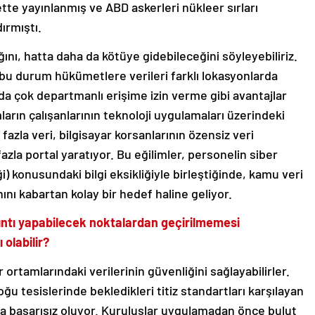
ette yayınlanmış ve ABD askerleri nükleer sırları
ırmıştı.
ı, hatta daha da kötüye gidebileceğini söyleyebiliriz.
ve bu durum hükümetlere verileri farklı lokasyonlarda
da çok departmanlı erişime izin verme gibi avantajlar
arın çalışanlarının teknoloji uygulamaları üzerindeki
fazla veri, bilgisayar korsanlarının özensiz veri
azla portal yaratıyor. Bu eğilimler, personelin siber
 konusundaki bilgi eksikliğiyle birleştiğinde, kamu veri
hını kabartan kolay bir hedef haline geliyor.
ızıntı yapabilecek noktalardan geçirilmemesi
 olabilir?
 ortamlarındaki verilerinin güvenliğini sağlayabilirler.
ğu tesislerinde bekledikleri titiz standartları karşılayan
a başarısız oluyor. Kuruluşlar uygulamadan önce bulut