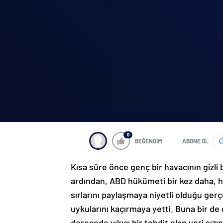
0
BEĞENDİM
ABONE OL
Kısa süre önce genç bir havacının gizli 
ardından, ABD hükümeti bir kez daha, he
sırlarını paylaşmaya niyetli olduğu gerç
uykularını kaçırmaya yetti. Buna bir d
derecede yıkıcı bir tehdit olan veri sız