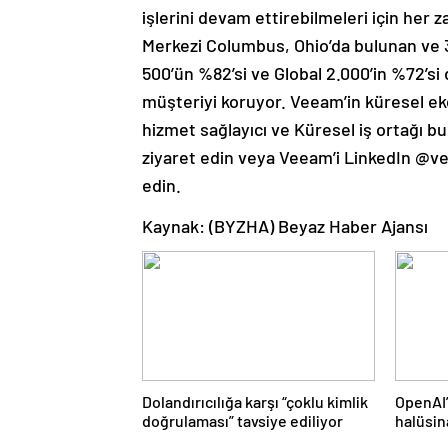
işlerini devam ettirebilmeleri için her 
Merkezi Columbus, Ohio’da bulunan ve 3
500’ün %82’si ve Global 2.000’in %72’si
müşteriyi koruyor. Veeam’in küresel eko
hizmet sağlayıcı ve Küresel iş ortağı b
ziyaret edin veya Veeam’i LinkedIn @
edin.
Kaynak: (BYZHA) Beyaz Haber Ajansı
Dolandırıcılığa karşı “çoklu kimlik
OpenAI’
doğrulaması” tavsiye ediliyor
halüsin