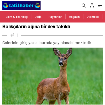
Bilim & Teknoloji
Doğa
Hayvanlar
Magazin
Otomobil
Balıkçıların ağına bir dev takıldı
1
Galerinin giriş yazısı burada yayınlanabilmektedir.