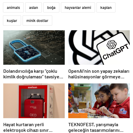
animals
aslan
boğa
hayvanlar alemi
kaplan
kuşlar
minik dostlar
Dolandırıcılığa karşı “çoklu
OpenAI’nin son yapay zekaları
kimlik doğrulaması” tavsiye
halüsinasyonlar görmeye
ediliyor
başladı
Hayat kurtaran yerli
TEKNOFEST, yarışmayla
elektroşok cihazı sınır
geleceğin tasarımcılarını