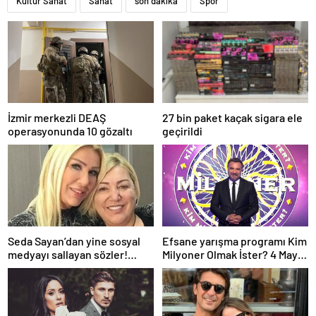
Kültür Sanat
Sanat
son dakika
Spor
İzmir merkezli DEAŞ
27 bin paket kaçak sigara ele
operasyonunda 10 gözaltı
geçirildi
Seda Sayan’dan yine sosyal
Efsane yarışma programı Kim
medyayı sallayan sözler!
Milyoner Olmak İster? 4 Mayıs
Annesi ve ablası meğer…
Pazar akşamı atv
ekranlarında!