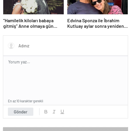
“Hamilelik kiloları babaya
Edvina Sponza ile İbrahim
gitmiş” Anne olmaya gün
Kutluay aylar sonra yeniden
sayan Sahra Işık’ın eşi
birlikte! ‘Bu defa kesin bitti’
görünümüyle gündem oldu!
demişti…
En az 10 karakter gerekli
Gönder