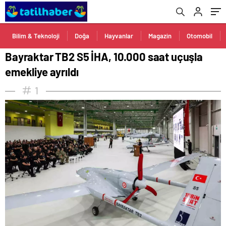
Bilim & Teknoloji
Doğa
Hayvanlar
Magazin
Otomobil
Bayraktar TB2 S5 İHA, 10.000 saat uçuşla
emekliye ayrıldı
1