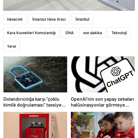
Havacılık
İnsansız Hava Aracı
İstanbul
Kara Kuvvetleri Komutanlığı
SİHA
son dakika
Teknoloji
Yerel
Dolandırıcılığa karşı “çoklu
OpenAI’nin son yapay zekaları
kimlik doğrulaması” tavsiye
halüsinasyonlar görmeye
ediliyor
başladı