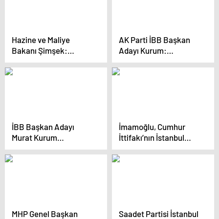
adayları tanıtıldı
Hazine ve Maliye
AK Parti İBB Başkan
Bakanı Şimşek:
Adayı Kurum:
Enflasyonu Tek
“İstanbul’da 650 bin
Haneye İndireceğiz
konutu 5 yıl içerisinde
dönüştüreceğiz”
İBB Başkan Adayı
İmamoğlu, Cumhur
Murat Kurum
İttifakı’nın İstanbul
Küçükçekmece’de
adayının Gazze çıkışına
Miting Düzenledi
tepki gösterdi
MHP Genel Başkan
Saadet Partisi İstanbul