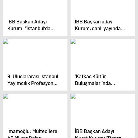
İBB Başkan Adayı
İBB Başkan adayı
Kurum: “İstanbul’da
Kurum, canlı yayında
650 bin konutu
konuştu Açıklaması
dönüştürmek
zorundayız, bu bir milli
güvenlik meselesi”
9. Uluslararası İstanbul
‘Kafkas Kültür
Yayımcılık Profesyonel
Buluşmaları’nda
Buluşmaları
Konuşan İmamoğlu:
“Kimsenin Bir Ülkede
‘Azınlık’ Diye Tarif
Edilmesini Kabul
Etmem, Edemem”
İmamoğlu: Mültecilere
İBB Başkan Adayı
40 Milyar Dolar
Murat Kurum: “Deprem