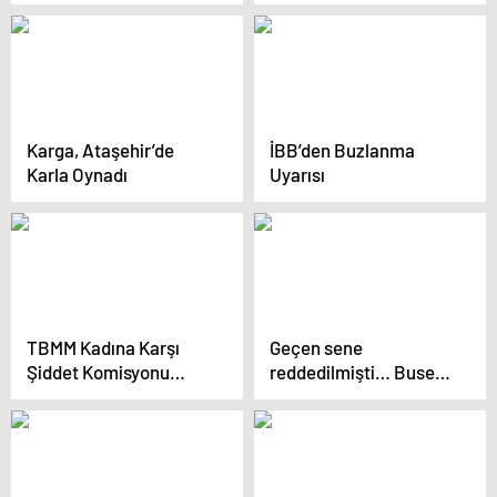
Ekrem İmamoğlu ve 28
Taksim-Kabataş
Kişinin Diplomasına
füniküler hattında
İptal
seferler normale döndü
Karga, Ataşehir’de
İBB’den Buzlanma
Karla Oynadı
Uyarısı
TBMM Kadına Karşı
Geçen sene
Şiddet Komisyonu
reddedilmişti… Buse
İstanbul’da
Terim, David Beckham
İncelemelerde Bulundu
ile buluştu