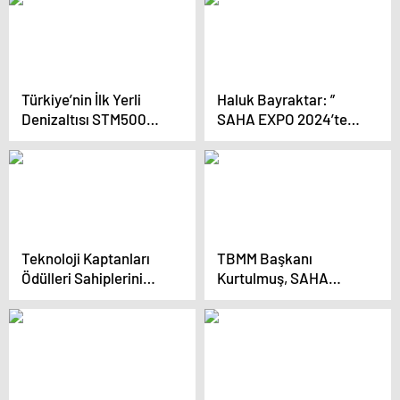
Açıldı
Türkiye’nin İlk Yerli
Haluk Bayraktar: ”
Denizaltısı STM500
SAHA EXPO 2024’te
SAHA EXPO’da
4.6 milyar doları
ihracat olmak üzere,
toplam 6.2 milyar
dolarlık sözleşme
imzalandı”
Teknoloji Kaptanları
TBMM Başkanı
Ödülleri Sahiplerini
Kurtulmuş, SAHA
Buldu
EXPO 2024 Savunma,
Havacılık ve Uzay
Sanayii Fuarı’nda
konuştu Açıklaması