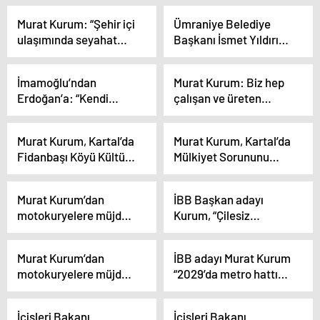
Murat Kurum: “Şehir içi
Ümraniye Belediye
ulaşımında seyahat
Başkanı İsmet Yıldırım:
süresini yüzde 20
İstanbul hizmetlerle
düşüreceğiz”
buluşacak
İmamoğlu’ndan
Murat Kurum: Biz hep
Erdoğan’a: “Kendi
çalışan ve üreten
Kazanırsa Demokrasi,
taraftayız
Milli İrade; Başkası
Murat Kurum, Kartal’da
Murat Kurum, Kartal’da
Kazanırsa Yanlışlık. 6
Fidanbaşı Köyü Kültür
Mülkiyet Sorununu
Mayıs 2019’da Milli
Yardımlaşma ve
Çözeceğini Söyledi
İradeye Darbe Yaptılar,
Kalkınma Derneği’ni
Darbe!”
Murat Kurum’dan
İBB Başkan adayı
ziyaret etti
motokuryelere müjde:
Kurum, “Çilesiz
“Motorcu dostu
İstanbul” programında
bariyerlerin sayısını ve
trafik sorununa yönelik
Murat Kurum’dan
İBB adayı Murat Kurum
uzunluklarını
projelerini anlattı
motokuryelere müjde:
“2029’da metro hattı
artıracağız”
Açıklaması
“Motorcu dostu
uzunluğunu 650
bariyerlerin sayısını ve
kilometreye
İçişleri Bakanı
İçişleri Bakanı