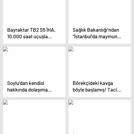
Bayraktar TB2 S5 İHA,
Sağlık Bakanlığı’ndan
10.000 saat uçuşla
“İstanbul’da maymun
emekliye ayrıldı
çiçeği vakası”
iddialarına ilişkin
açıklama
Soylu’dan kendisi
Börekçideki kavga
hakkında dolaşıma
böyle başlamış! Taciz
sokulan videoya tepki:
mesajını görünce
İftiracı çetelerin peşini
peçeteliği kapıp
bırakmayacağım
kafasına indirmiş