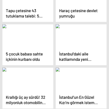
Tapu çetesine 43
Haraç çetesine devlet
tutuklama talebi: 5
yumruğu
milyar lira değerindeki
mal varlığına da tedbir
5 çocuk babası sahte
İstanbul’daki aile
içkinin kurbanı oldu
katliamında yeni
görüntüler ortaya çıktı!
Olayın sebebi ise şoke
etti
Krallığı üç ay sürdü! 32
İstanbul’un En Güzel
milyonluk otomobilini
Kızı’nı görmek istemez
satıyor
misiniz?