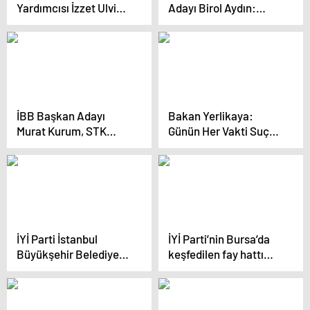
Yardımcısı İzzet Ulvi
Adayı Birol Aydın:
Yönter: İstanbul’da
“Bizim Bir İstanbul
irademizi göstereceğiz
Tasavvurumuz Var,
Kalite Denince Akla
İstanbul Gelecek”
İBB Başkan Adayı
Bakan Yerlikaya:
Murat Kurum, STK
Günün Her Vakti Suçu
Ziyaretinde Dünya
Önlemek İçin
Mazlumlarının Umutla
Çalışıyoruz
Beklediği Bir
Seçimden Bahsetti
İYİ Parti İstanbul
İYİ Parti’nin Bursa’da
Büyükşehir Belediye
keşfedilen fay hattı
Başkan Adayı Buğra
araştırma önergesi
Kavuncu: ‘Seçimin
reddedildi
kazananı olacak bir