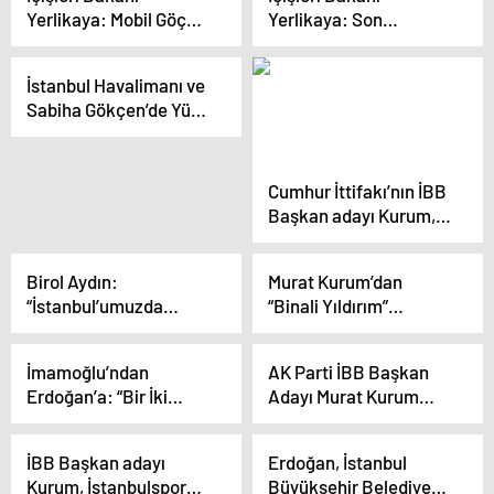
uzunluklarını
çıkaracağız”
Yerlikaya: Mobil Göç
Yerlikaya: Son
artıracağız”
Noktası araçlarında
operasyonlarda 192 bin
286 bin yabancı kontrol
934 yabancının
İstanbul Havalimanı ve
edildi
kontrolleri yapıldı
Sabiha Gökçen’de Yük
Taşımacılığında Artış
Cumhur İttifakı’nın İBB
Başkan adayı Kurum,
canlı yayında konuştu
Açıklaması
Birol Aydın:
Murat Kurum’dan
“İstanbul’umuzda
“Binali Yıldırım”
Binlerce, On Binlerce
sorusuna yanıt:
İşsiz İnsanımız Var.
Cumhurbaşkanımızın
İmamoğlu’ndan
AK Parti İBB Başkan
İşkur’a Müracaat
yanına geçmesini
Erdoğan’a: “Bir İki
Adayı Murat Kurum
Etmiş.
söyledim, gülerek bu
Hafta Sonra İlçe İlçe
İstanbulspor Kulübü’nü
kriz yaşanır mı?
Gezip Miting Yapmaya
Ziyaret Etti
İBB Başkan adayı
Erdoğan, İstanbul
Başlayacak. Her Gün
Kurum, İstanbulspor
Büyükşehir Belediye
İlla Beni Diline