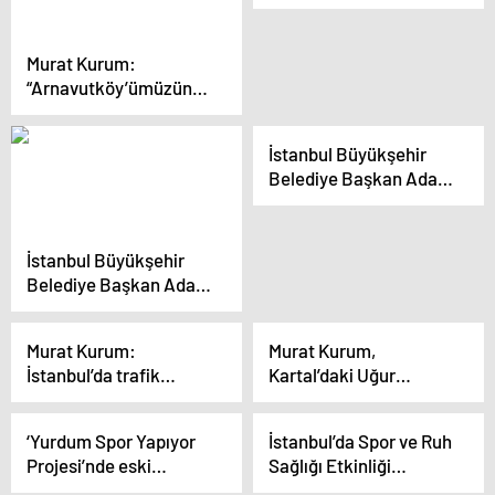
bağımsızdır, darbeciler
hesap verecek
Murat Kurum:
“Arnavutköy’ümüzün
derelerini tamamen
ıslah edeceğiz”
İstanbul Büyükşehir
Belediye Başkan Adayı
Murat Kurum,
Karadeniz’in illerine
bakanlar bizim
İstanbul Büyükşehir
eserlerimizi görür
Belediye Başkan Adayı
Kurum: “15 Nisan’da
başvurularını almaya
Murat Kurum:
Murat Kurum,
başlayacağız”
İstanbul’da trafik
Kartal’daki Uğur
çilesini bitireceğiz
Mumcu Cemevi’ni
Ziyaret Etti
‘Yurdum Spor Yapıyor
İstanbul’da Spor ve Ruh
Projesi’nde eski
Sağlığı Etkinliği
futbolcular sahaya indi
Düzenlendi