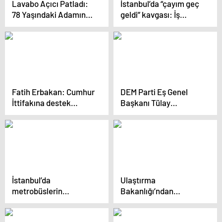
Lavabo Açıcı Patladı:
İstanbul’da “çayım geç
78 Yaşındaki Adamın
geldi” kavgası: İş
Vücudunun Yüzde 40’ı
adamı havaya ateş açtı
Yandı
Fatih Erbakan: Cumhur
DEM Parti Eş Genel
İttifakına destek
Başkanı Tülay
vermeseydik pişmanlık
Hatimoğulları: Gazze
yaşamazdık
halkı en mazlum
halklardan biri
İstanbul’da
Ulaştırma
metrobüslerin
Bakanlığı’ndan
çarpışma anından yeni
İstanbul’da yeni taksi
görüntü
taşımacılığı sistemine