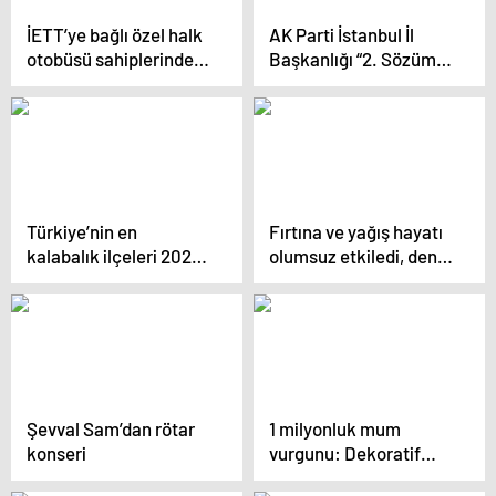
İETT’ye bağlı özel halk
AK Parti İstanbul İl
otobüsü sahiplerinden
Başkanlığı “2. Sözüm
İBB önünde eylem
Mecliste” programı
düzenledi
Türkiye’nin en
Fırtına ve yağış hayatı
kalabalık ilçeleri 2024
olumsuz etkiledi, deniz
güncel listesi! En
seferleri iptal edildi
kalabalık ilçe hangisi?
İşte o liste…
Şevval Sam’dan rötar
1 milyonluk mum
konseri
vurgunu: Dekoratif
mumları aldı sahte