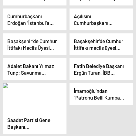
Kulübünü ziyaret etti
Başkanı İmamoğlu’nu
Dolayacak”
Açıklaması
eleştirdi
Cumhurbaşkanı
Açılışını
Erdoğan “İstanbul’a
Cumhurbaşkanı
nimet olarak bakanlar,
Erdoğan yaptı! Sirkeci-
ihmalkarlıkları ile
Kazlıçeşme hattı 15
Başakşehir’de Cumhur
Başakşehir’de Cumhur
şehrin bitkisel hayata
gün ücretsiz olacak
İttifakı Meclis Üyesi
İttifakı meclis üyesi
girmesine sebep oldu”
Adayları Tanıtıldı
adayları tanıtıldı
Adalet Bakanı Yılmaz
Fatih Belediye Başkanı
Tunç: Savunma
Ergün Turan, İBB
Sanayiinde Yerlilik
Başkanı İmamoğlu’nun
Oranı Yüzde 80 Oldu
açılışa davet edildiği
İmamoğlu’ndan
iddialarını yalanladı
“Patronu Belli Kumpas”
Tepkisi: “Sizin O İftira
Kampanyalarınız
Bende Toz Zerresi
Saadet Partisi Genel
Kadar Leke Bırakmaz.
Başkanı
İşinize Bakın”
Karamollaoğlu: