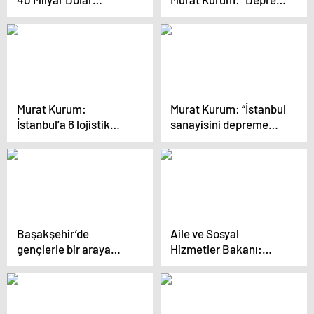
Harcadım Dedi mi Peki
dönüşümü terörle
O Yük Olmadı… Ülkenin
mücadele kadar
Kötü Yönetimini
önemli”
Suratlarına Vurmaya
Devam Edeceğim
Murat Kurum:
Murat Kurum: “İstanbul
İstanbul’a 6 lojistik
sanayisini depreme
merkezi daha ekleyip
karşı korumak
afet anında destek
zorundayız”
vereceğiz
Başakşehir’de
Aile ve Sosyal
gençlerle bir araya
Hizmetler Bakanı:
gelen Kurum:
İstanbul 5 yıl boşa
“Kararları gençlerle
geçirdi
oluşturacağımız
gençlik meclisimizle