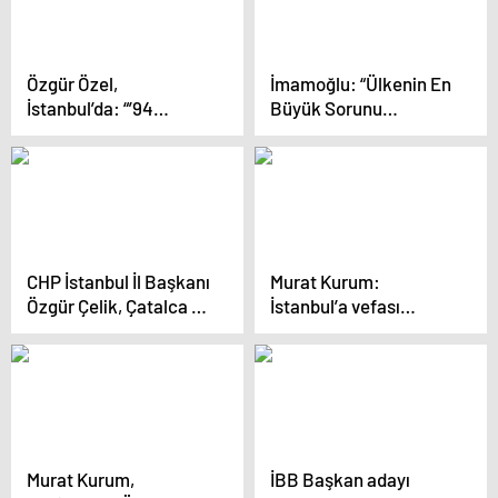
aday var, diğerleri
kaybedecek’
Özgür Özel,
İmamoğlu: “Ülkenin En
İstanbul’da: “’94
Büyük Sorunu
Ruhuyla’ Diyorlar.
Ekonomik Kriz. 14
Sene Önce 200 Lira,
130 Dolar Yapıyordu,
Şimdi 6,5 Dolar.
Nereden Nereye”
CHP İstanbul İl Başkanı
Murat Kurum:
Özgür Çelik, Çatalca ve
İstanbul’a vefası
Üsküdar’da saha
olmayanlarla
çalışmalarına katıldı
yönetilemez
Murat Kurum,
İBB Başkan adayı