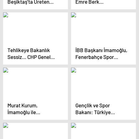
Beşiktaş’ta Üreten
Emre Berk
İstanbul Büyüten
Hacıgüzeller,
Türkiye programında
İstanbul’da deprem
konuştu
ekipleri kuracak
Tehlikeye Bakanlık
İBB Başkanı İmamoğlu,
Sessiz… CHP Genel
Fenerbahçe Spor
Başkan Yardımcısı
Kulübüne Ziyaret
Ulaş Karasu: “Kim Bu
Gerçekleştirdi
3. Şahıslar”
Murat Kurum,
Gençlik ve Spor
İmamoğlu ile
Bakanı: Türkiye
televizyon programına
Avrupa’nın en modern
çıkmayacağını belirtti
spor tesislerine sahip