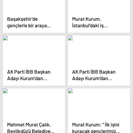
alacağız”
Başakşehir’de
Murat Kurum,
gençlerle bir araya
İstanbul’daki iş
gelen Kurum:
insanları ve esnafın
“Kararları gençlerle
endişelerini
oluşturacağımız
gidereceğini söyledi
gençlik meclisimizle
alacağız”
AK Parti İBB Başkan
AK Parti İBB Başkan
Adayı Kurum’dan
Adayı Kurum’dan
fırıncılara müjde:
fırıncılara müjde:
“Fırıncılarımıza Toprak
“Fırıncılarımıza
Mahsulleri Ofisi’mizden
TMO’dan ucuz ve
ucuz ve kaliteli un
kaliteli un tedariki
tedariki sağlayacağız”
sağlayacağız”
Mehmet Murat Çalık,
Murat Kurum: ” İlk işini
Beylikdüzü Belediye
kuracak gençlerimize