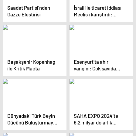
Saadet Partisi’nden
İsrail ile ticaret iddiası
Gazze Eleştirisi
Meclis’i karıştırdı:
Maskeniz düştü,
suçüstü yakalandınız
Başakşehir Kopenhag
Esenyurt’ta ahır
ile Kritik Maçta
yangını: Çok sayıda
büyükbaş öldü
Dünyadaki Türk Beyin
SAHA EXPO 2024’te
Gücünü Buluşturmayı
6,2 milyar dolarlık
Hedefleyen Deal Room
sözleşme imzalandı
Adlı Dijital Platform