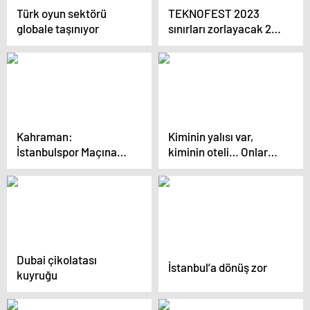
Türk oyun sektörü
TEKNOFEST 2023
globale taşınıyor
sınırları zorlayacak 27
Nisan’da Atatürk
Havalimanı’nda
Kahraman:
Kiminin yalısı var,
İstanbulspor Maçına
kiminin oteli… Onlar
Strateji Belirleyeceğim
Türkiye’nin en zengin
ünlü kadın sanatçıları!
Seda Sayan, Ebru
Gündeş, Sibel Can….
Dubai çikolatası
İstanbul’a dönüş zor
kuyruğu