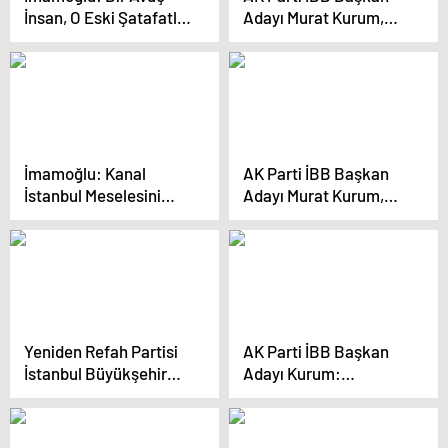
İnsan, O Eski Şatafatlı
Adayı Murat Kurum,
Günlerine Dönmek
Kastamonu’da sel
İstiyor
felaketinden zarar
gören ilçeleri inşa
ettiklerini söyledi
İmamoğlu: Kanal
AK Parti İBB Başkan
İstanbul Meselesini
Adayı Murat Kurum,
Milletin Zihninden
İstanbul’da
Söküp Atacağız
Vatandaşlarla Buluştu
Yeniden Refah Partisi
AK Parti İBB Başkan
İstanbul Büyükşehir
Adayı Kurum:
Belediye Başkan Adayı
“İstanbul’da 650 bin
Mehmet Altınöz ve ilçe
konutu 5 yıl içerisinde
belediye başkan
dönüştüreceğiz”