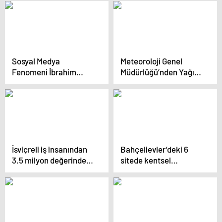
uyarısı! Plan yapanlar
dikkat: Kuvvetli geliyor
Sosyal Medya
Meteoroloji Genel
Fenomeni İbrahim
Müdürlüğü’nden Yağışlı
Yılmaz Yasal Süreçten
Hava Uyarısı
Geçiyor
İsviçreli iş insanından
Bahçelievler’deki 6
3.5 milyon değerinde
sitede kentsel
ziynet eşyası çaldı:
dönüşüm için ilk kepçe
Kıskıvrak yakalandı!
vuruldu