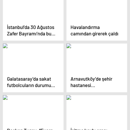
destek
İstanbul’da 30 Ağustos
Havalandırma
Zafer Bayramı’nda bu
camından girerek çaldı
yollar kapanacak!
Galatasaray’da sakat
Arnavutköy’de şehir
futbolcuların durumu
hastanesi
yarın belli olacak
personellerini taşıyan
servis kazaya karıştı: 5
işçi yaralı