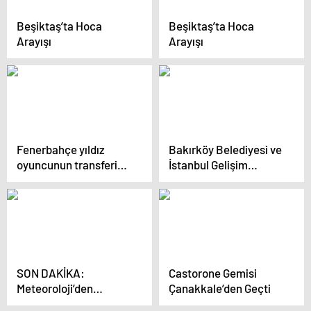
Beşiktaş’ta Hoca
Beşiktaş’ta Hoca
Arayışı
Arayışı
Fenerbahçe yıldız
Bakırköy Belediyesi ve
oyuncunun transferini
İstanbul Gelişim
bitirmeye yakın!
Üniversitesi’nden Anne
Galatasaray detayı
Destek Paketi
dikkat çekti…
Protokolü
SON DAKİKA:
Castorone Gemisi
Meteoroloji’den
Çanakkale’den Geçti
İstanbul için hafta sonu