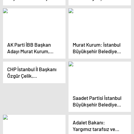
Başkanlığı için seçim
100 bin TL sermaye
çalışmalarına başladı
vereceğiz”
AK Parti İBB Başkan
Murat Kurum: İstanbul
Adayı Murat Kurum,
Büyükşehir Belediyesi
Yozgatlılar
İstanbul’u basamak
Buluşması’nda
olarak gördü
CHP İstanbul İl Başkanı
konuştu
Özgür Çelik,
Beylikdüzü ve
Eyüpsultan’da saha
çalışmalarına katıldı
Saadet Partisi İstanbul
Büyükşehir Belediye
Başkan Adayı Birol
Aydın, Üsküdar’da
Adalet Bakanı:
lokma dağıtımına
Yargımız tarafsız ve
katıldı