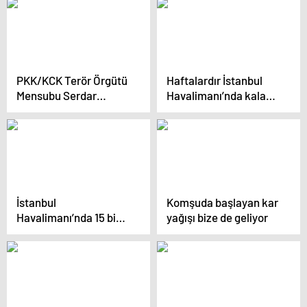
kodla dolandırdı
PKK/KCK Terör Örgütü
Haftalardır İstanbul
Mensubu Serdar
Havalimanı’nda kalan
Tunagür Yakalandı
yaşlı kadın yardım
bekliyor
İstanbul
Komşuda başlayan kar
Havalimanı’nda 15 bin
yağışı bize de geliyor
cep telefonu
operasyonu