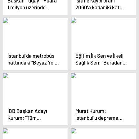
Başkan Tugay: “Fuara
İşitme kaybı oranı
1 milyon üzerinde
2060’a kadar iki katına
ziyaretçi bekliyoruz”
çıkabilir
İstanbul’da metrobüs
Eğitim İlk Sen ve İlkeli
hattındaki “Beyaz Yol”
Sağlık Sen: “Buradan
çalışması trafik
Halkımıza
yoğunluğu oluşturdu!
Sesleniyoruz:
Egemenlerin Zam,
Sömürü, Yağma
Düzenine İtiraz Edelim”
İBB Başkan Adayı
Murat Kurum:
Kurum: “Tüm
İstanbul’u depreme
emekçilerimizin
hazırlıklı hale
tazminatı da teminatı
getireceğiz
da Murat Kurum’dur”