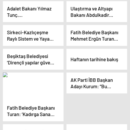
Gazze’deki vahşeti
Adalet Bakanı Yılmaz
Ulaştırma ve Altyapı
seyretmekle
Tunç,
Bakanı Abdulkadir
yetiniyoruz
Büyükçekmece’ye
Uraloğlu, Sirkeci-
Adalet Sarayı müjdesi
Kazlıçeşme Raylı
Sirkeci-Kazlıçeşme
Fatih Belediye Başkanı
verdi
Sistem ve Yaya Odaklı
Raylı Sistem ve Yaya
Mehmet Ergün Turan,
Yeni Nesil Ulaşım
Odaklı Yeni Nesil
İBB Başkan Adayları
Projesi’ni inceledi
Ulaşım Projesi Yarın
arasındaki davetiye
Beşiktaş Belediyesi
Hizmete Alınıyor
polemiğini
Haftanın tarihine bakış
‘Dirençli yapılar güvenli
değerlendirdi
Beşiktaş’ paneli
düzenledi
AK Parti İBB Başkan
Adayı Kurum: “Bu
Millet Bahçesi’nin ismi
Necmettin Erbakan
Millet Bahçesi
Fatih Belediye Başkanı
olmuştur”
Turan: ‘Kadırga Sanat
Galerisi bu bölgenin
ayağa kalkması için de