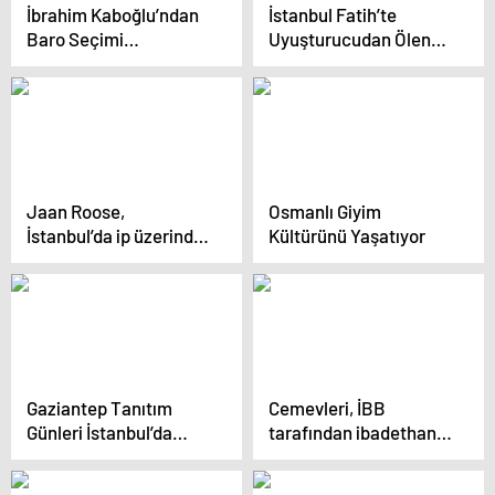
İbrahim Kaboğlu’ndan
İstanbul Fatih’te
Baro Seçimi
Uyuşturucudan Ölen
Açıklamaları
Kadın Bulundu
Jaan Roose,
Osmanlı Giyim
İstanbul’da ip üzerinde
Kültürünü Yaşatıyor
yürüyerek Asya’dan
Avrupa’ya geçti
Gaziantep Tanıtım
Cemevleri, İBB
Günleri İstanbul’da
tarafından ibadethane
Renkli Görüntülere
olarak kabul edildi!
Sahne Oldu