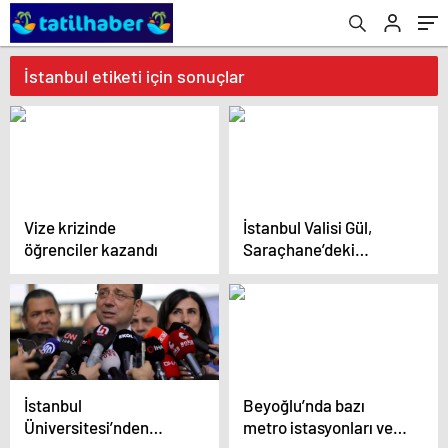
İstanbul etiketi için sonuçlar
Vize krizinde
İstanbul Valisi Gül,
öğrenciler kazandı
Saraçhane’deki
gösterilerde yaralanan
polisleri hastanede
ziyaret etti
İstanbul
Beyoğlu’nda bazı
Üniversitesi’nden
metro istasyonları ve