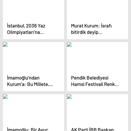
İstanbul, 2036 Yaz
Murat Kurum: İsrafı
Olimpiyatları’na
bitirdik deyip
adaylık için
tabelalara 175 milyon
hazırlanıyor
harcadı
İmamoğlu’ndan
Pendik Belediyesi
Kurum’a: Bu Millete,
Hamsi Festivali Renkli
‘Kanal İstanbul
Görüntülere Sahne
Gündemimde Yok’
Oldu
Demeyene Kadar, Sana
Bu Soruyu Soracağım
İmamoğlu: Bir Avuç
AK Parti İBB Başkan