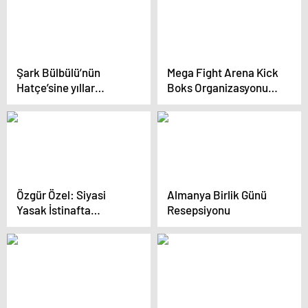
Şark Bülbülü’nün
Mega Fight Arena Kick
Hatçe’sine yıllar
Boks Organizasyonu
acımasız davranmış!
İstanbul’da Gerçekleşti
Yeşilçam’ın utangaç
güzeli Ayşen Cansev’in
son hali üzdü…
Özgür Özel: Siyasi
Almanya Birlik Günü
Yasak İstinafta
Resepsiyonu
Onanacak Ama
Yargıtay Aşaması
Kalacak