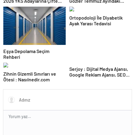
2026 YKS Adaylarına Çifte
Gözler Temmuz Ayındaki
Güvence: Sabit Ücret ve
Karar Duruşmasına Çevrildi
Kesintisiz Burs
Ortopodoloji İle Diyabetik
Ayak Yarası Tedavisi
Eşya Depolama Seçim
Rehberi
Serjoy : Dijital Medya Ajansı,
Zihnin Gizemli Sınırları ve
Google Reklam Ajansı, SEO
Ötesi : Nasılnedir.com
Ajansı ve Web Tasarım Ajansı