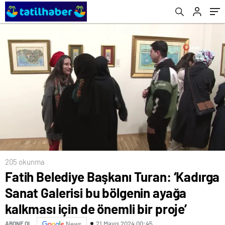
önemli bir proje’
205 okunma
Fatih Belediye Başkanı Turan: ‘Kadırga
Sanat Galerisi bu bölgenin ayağa
kalkması için de önemli bir proje’
21 Mayıs 2024 00:45
ABONE OL
News