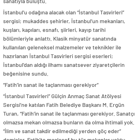
sanatıyla buluştu.
İstanbul’u odağına alacak olan “İstanbul Tasvirleri”
sergisi; mukaddes şehirler, İstanbul’un mekanları,
kuşları, kapıları, esnafı, şiirleri, kayıp tarihi
bölümleriyle anlattı. Klasik minyatür sanatında
kullanılan geleneksel malzemeler ve teknikler ile
hazırlanan İstanbul Tasvirleri sergisi eserleri;
İstanbul’dan aldığı ilhamı sanatsever ziyaretçilerin
beğenisine sundu.
“Fatih’in sanat ile taçlanması gerekiyor”
“İstanbul Tasvirleri” Gülçin Anmaç Sanat Atölyesi
Sergisi’ne katılan Fatih Belediye Başkanı M. Ergün
Turan, “Fatih’in sanat ile taçlanması gerekiyor. Sanatçı
olmazsa mekan olmazsa bunların da olma ihtimali yok.
“İlim ve sanat takdir edilmediği yerden göç eder”
demişler. Fatih’te maalesef bu tür mekanlar yoktu.