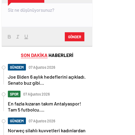
GÖNDER
SON DAKİKA
HABERLERİ
GÜNDEM
07 Ağustos 2026
Joe Biden 6 aylık hedeflerini açıkladı.
Senato buz gibi…
SPOR
07 Ağustos 2026
En fazla kızaran takım Antalyaspor!
Tam 5 futbolcu….
GÜNDEM
07 Ağustos 2026
Norweç silahlı kuvvetleri kadınlardan