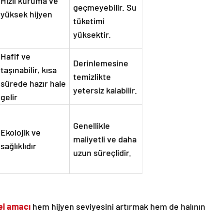
Hızlı kuruma ve
geçmeyebilir. Su
yüksek hijyen
tüketimi
yüksektir.
Hafif ve
Derinlemesine
taşınabilir, kısa
temizlikte
sürede hazır hale
yetersiz kalabilir.
gelir
Genellikle
Ekolojik ve
maliyetli ve daha
sağlıklıdır
uzun süreçlidir.
el amacı
hem hijyen seviyesini artırmak hem de halının