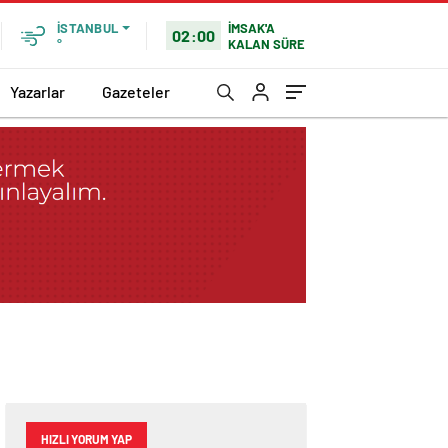
İMSAK'A
İSTANBUL
02:00
KALAN SÜRE
°
Yazarlar
Gazeteler
HIZLI YORUM YAP