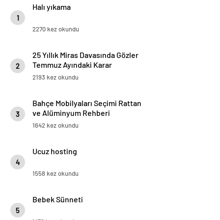
Halı yıkama
1
2270 kez okundu
25 Yıllık Miras Davasında Gözler
Temmuz Ayındaki Karar
2
Duruşmasına Çevrildi
2193 kez okundu
Bahçe Mobilyaları Seçimi Rattan
ve Alüminyum Rehberi
3
1642 kez okundu
Ucuz hosting
4
1558 kez okundu
Bebek Sünneti
5