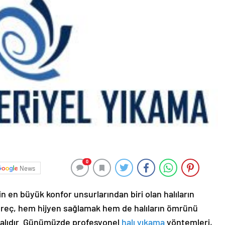
0
News
in en büyük konfor unsurlarından biri olan halıların
 süreç, hem hijyen sağlamak hem de halıların ömrünü
malıdır. Günümüzde profesyonel
halı yıkama
yöntemleri,