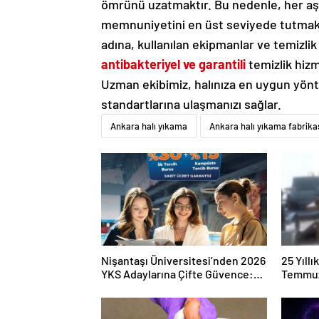
ömrünü uzatmaktır. Bu nedenle, her aşa
memnuniyetini en üst seviyede tutmak 
adına, kullanılan ekipmanlar ve temizlik
antibakteriyel ve garantili
temizlik hizm
Uzman ekibimiz, halınıza en uygun yönte
standartlarına ulaşmanızı sağlar.
Ankara halı yıkama
Ankara halı yıkama fabrika
Nişantaşı Üniversitesi’nden 2026
25 Yıll
YKS Adaylarına Çifte Güvence:
Temmuz
Sabit Ücret ve Kesintisiz Burs
Duruşma