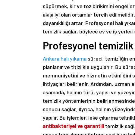
süpürmek, kir ve toz birikimini engelle
akışı iyi olan ortamlar tercih edilmelidi
dayanıklılığı artar. Profesyonel halı yı
temizlik sağlar, böylece ev ve iş yerleri
Profesyonel temizlik
Ankara halı yıkama
süreci, temizliğin en
planlanır ve titizlikle uygulanır. Bu sü
memnuniyetini ve hizmetin etkinliğini 
ihtiyaçları belirlenir. Ardından, uzman e
aşamada, halının türü, yapısı ve yüzeyind
temizlik yöntemlerinin belirlenmesinde 
sonucu sağlar. Ayrıca, halının yüzeyinde
yapılır. Bu işlemler, leke çıkarma tekni
antibakteriyel ve garantili
temizlik sağl
uygun temizleme yöntemi seçilir ve halı