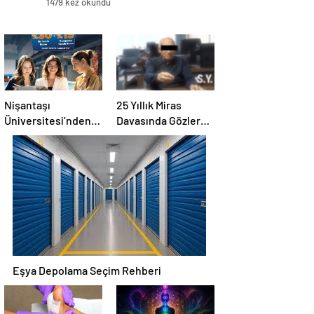
1479 kez okundu
Nişantaşı
25 Yıllık Miras
Üniversitesi’nden
Davasında Gözler
2026 YKS
Temmuz Ayındaki
Adaylarına Çifte
Karar Duruşmasına
Güvence: Sabit
Çevrildi
Ücret ve Kesintisiz
Burs
Eşya Depolama Seçim Rehberi