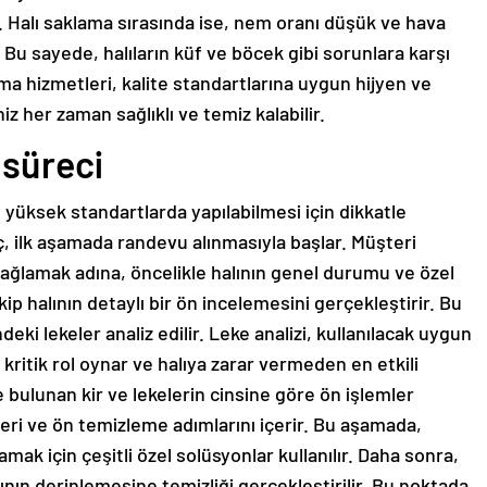
r. Halı saklama sırasında ise, nem oranı düşük ve hava
r. Bu sayede, halıların küf ve böcek gibi sorunlara karşı
kama hizmetleri, kalite standartlarına uygun hijyen ve
niz her zaman sağlıklı ve temiz kalabilir.
 süreci
 yüksek standartlarda yapılabilmesi için dikkatle
reç, ilk aşamada randevu alınmasıyla başlar. Müşteri
sağlamak adına, öncelikle halının genel durumu ve özel
kip halının detaylı bir ön incelemesini gerçekleştirir. Bu
eki lekeler analiz edilir. Leke analizi, kullanılacak uygun
kritik rol oynar ve halıya zarar vermeden en etkili
 bulunan kir ve lekelerin cinsine göre ön işlemler
kleri ve ön temizleme adımlarını içerir. Bu aşamada,
amak için çeşitli özel solüsyonlar kullanılır. Daha sonra,
nın derinlemesine temizliği gerçekleştirilir. Bu noktada