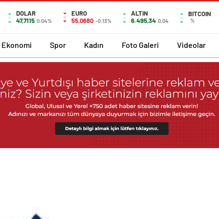
DOLAR
EURO
ALTIN
BITCOIN
47,7115
55,0680
6.495,34
%
0.04%
-0.13%
0,04
Ekonomi
Spor
Kadın
Foto Galeri
Videolar