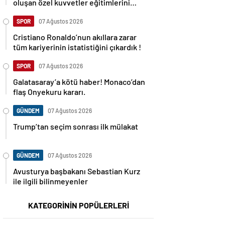
oluşan özel kuvvetler eğitimlerini
başlattı.
SPOR
07 Ağustos 2026
Cristiano Ronaldo’nun akıllara zarar
tüm kariyerinin istatistiğini çıkardık !
SPOR
07 Ağustos 2026
Galatasaray’a kötü haber! Monaco’dan
flaş Onyekuru kararı.
GÜNDEM
07 Ağustos 2026
Trump’tan seçim sonrası ilk mülakat
GÜNDEM
07 Ağustos 2026
Avusturya başbakanı Sebastian Kurz
ile ilgili bilinmeyenler
KATEGORİNİN POPÜLERLERİ