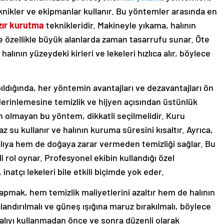
 teknikler ve ekipmanlar kullanır. Bu yöntemler arasında en
zır kurutma
teknikleridir. Makineyle yıkama, halının
 özellikle büyük alanlarda zaman tasarrufu sunar. Öte
lının yüzeydeki kirleri ve lekeleri hızlıca alır, böylece
ıldığında, her yöntemin avantajları ve dezavantajları ön
derinlemesine temizlik ve hijyen açısından üstünlük
gun olmayan bu yöntem, dikkatli seçilmelidir. Kuru
az su kullanır ve halının kuruma süresini kısaltır. Ayrıca,
lıya hem de doğaya zarar vermeden temizliği sağlar. Bu
 rol oynar. Profesyonel ekibin kullandığı özel
natçı lekeleri bile etkili biçimde yok eder.
apmak, hem temizlik maliyetlerini azaltır hem de halının
alandırılmalı ve güneş ışığına maruz bırakılmalı, böylece
 halıyı kullanmadan önce ve sonra düzenli olarak