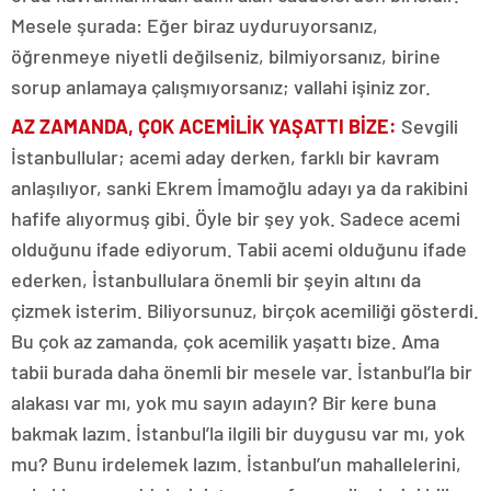
Mesele şurada: Eğer biraz uyduruyorsanız,
öğrenmeye niyetli değilseniz, bilmiyorsanız, birine
sorup anlamaya çalışmıyorsanız; vallahi işiniz zor.
AZ ZAMANDA, ÇOK ACEMİLİK YAŞATTI BİZE
:
Sevgili
İstanbullular; acemi aday derken, farklı bir kavram
anlaşılıyor, sanki Ekrem İmamoğlu adayı ya da rakibini
hafife alıyormuş gibi. Öyle bir şey yok. Sadece acemi
olduğunu ifade ediyorum. Tabii acemi olduğunu ifade
ederken, İstanbullulara önemli bir şeyin altını da
çizmek isterim. Biliyorsunuz, birçok acemiliği gösterdi.
Bu çok az zamanda, çok acemilik yaşattı bize. Ama
tabii burada daha önemli bir mesele var. İstanbul’la bir
alakası var mı, yok mu sayın adayın? Bir kere buna
bakmak lazım. İstanbul’la ilgili bir duygusu var mı, yok
mu? Bunu irdelemek lazım. İstanbul’un mahallelerini,