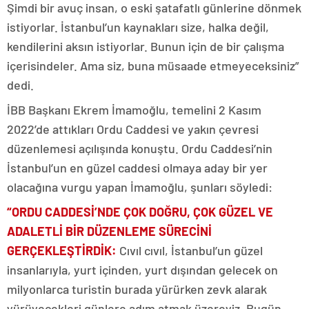
Şimdi bir avuç insan, o eski şatafatlı günlerine dönmek
istiyorlar. İstanbul’un kaynakları size, halka değil,
kendilerini aksın istiyorlar. Bunun için de bir çalışma
içerisindeler. Ama siz, buna müsaade etmeyeceksiniz”
dedi.
İBB Başkanı Ekrem İmamoğlu, temelini 2 Kasım
2022’de attıkları Ordu Caddesi ve yakın çevresi
düzenlemesi açılışında konuştu. Ordu Caddesi’nin
İstanbul’un en güzel caddesi olmaya aday bir yer
olacağına vurgu yapan İmamoğlu, şunları söyledi:
“
O
RDU CADDESİ’NDE ÇOK DOĞRU, ÇOK GÜZEL VE
ADALETLİ BİR DÜZENLEME SÜRECİNİ
GERÇEKLEŞTİRDİK:
Cıvıl cıvıl, İstanbul’un güzel
insanlarıyla, yurt içinden, yurt dışından gelecek on
milyonlarca turistin burada yürürken zevk alarak
yürüyecekleri günlere adım atmak üzereyiz. Bugün