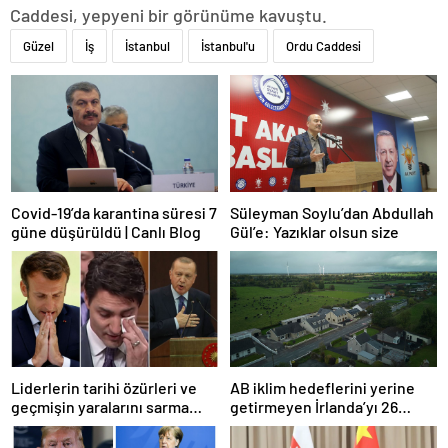
Caddesi, yepyeni bir görünüme kavuştu.
Güzel
İş
İstanbul
İstanbul'u
Ordu Caddesi
Covid-19’da karantina süresi 7
Süleyman Soylu’dan Abdullah
güne düşürüldü | Canlı Blog
Gül’e: Yazıklar olsun size
Liderlerin tarihi özürleri ve
AB iklim hedeflerini yerine
geçmişin yaralarını sarma
getirmeyen İrlanda’yı 26
çabaları
milyar euroluk ceza bekliyor
olabilir