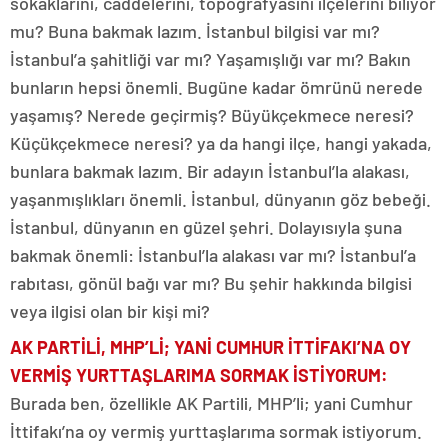
sokaklarını, caddelerini, topografyasını ilçelerini biliyor
mu? Buna bakmak lazım. İstanbul bilgisi var mı?
İstanbul’a şahitliği var mı? Yaşamışlığı var mı? Bakın
bunların hepsi önemli. Bugüne kadar ömrünü nerede
yaşamış? Nerede geçirmiş? Büyükçekmece neresi?
Küçükçekmece neresi? ya da hangi ilçe, hangi yakada,
bunlara bakmak lazım. Bir adayın İstanbul’la alakası,
yaşanmışlıkları önemli. İstanbul, dünyanın göz bebeği.
İstanbul, dünyanın en güzel şehri. Dolayısıyla şuna
bakmak önemli: İstanbul’la alakası var mı? İstanbul’a
rabıtası, gönül bağı var mı? Bu şehir hakkında bilgisi
veya ilgisi olan bir kişi mi?
AK PARTİLİ, MHP’Lİ; YANİ CUMHUR İTTİFAKI’NA
OY
VERMİŞ YURTTAŞLARIMA SORMAK İSTİYORUM
:
Burada ben, özellikle AK Partili, MHP’li; yani Cumhur
İttifakı’na oy vermiş yurttaşlarıma sormak istiyorum.