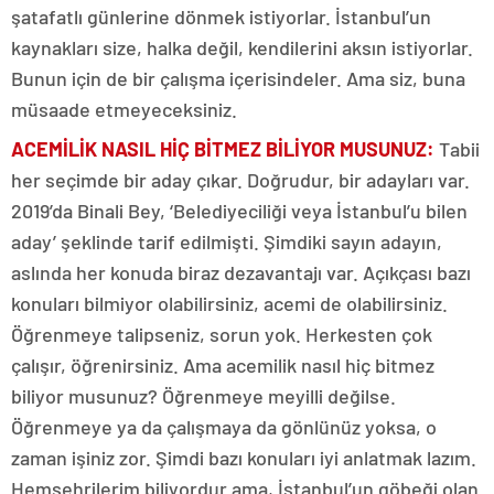
şatafatlı günlerine dönmek istiyorlar. İstanbul’un
kaynakları size, halka değil, kendilerini aksın istiyorlar.
Bunun için de bir çalışma içerisindeler. Ama siz, buna
müsaade etmeyeceksiniz.
ACEMİLİK NASIL HİÇ BİTMEZ BİLİYOR MUSUNU
Z:
Tabii
her seçimde bir aday çıkar. Doğrudur, bir adayları var.
2019’da Binali Bey, ‘Belediyeciliği veya İstanbul’u bilen
aday’ şeklinde tarif edilmişti. Şimdiki sayın adayın,
aslında her konuda biraz dezavantajı var. Açıkçası bazı
konuları bilmiyor olabilirsiniz, acemi de olabilirsiniz.
Öğrenmeye talipseniz, sorun yok. Herkesten çok
çalışır, öğrenirsiniz. Ama acemilik nasıl hiç bitmez
biliyor musunuz? Öğrenmeye meyilli değilse.
Öğrenmeye ya da çalışmaya da gönlünüz yoksa, o
zaman işiniz zor. Şimdi bazı konuları iyi anlatmak lazım.
Hemşehrilerim biliyordur ama, İstanbul’un göbeği olan