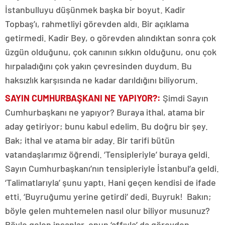
İstanbulluyu düşünmek başka bir boyut. Kadir
Topbaş’ı, rahmetliyi görevden aldı. Bir açıklama
getirmedi. Kadir Bey, o görevden alındıktan sonra çok
üzgün olduğunu, çok canının sıkkın olduğunu, onu çok
hırpaladığını çok yakın çevresinden duydum. Bu
haksızlık karşısında ne kadar darıldığını biliyorum.
SAYIN CUMHURBAŞKANI NE YAPIYOR?
:
Şimdi Sayın
Cumhurbaşkanı ne yapıyor? Buraya ithal, atama bir
aday getiriyor; bunu kabul edelim. Bu doğru bir şey.
Bak; ithal ve atama bir aday. Bir tarifi bütün
vatandaşlarımız öğrendi. ‘Tensipleriyle’ buraya geldi.
Sayın Cumhurbaşkanı’nın tensipleriyle İstanbul’a geldi.
‘Talimatlarıyla’ şunu yaptı. Hani geçen kendisi de ifade
etti. ‘Buyruğumu yerine getirdi’ dedi. Buyruk! Bakın;
böyle gelen muhtemelen nasıl olur biliyor musunuz?
Böyle gelen insanlar, onun ‘affıyla’ da görevden