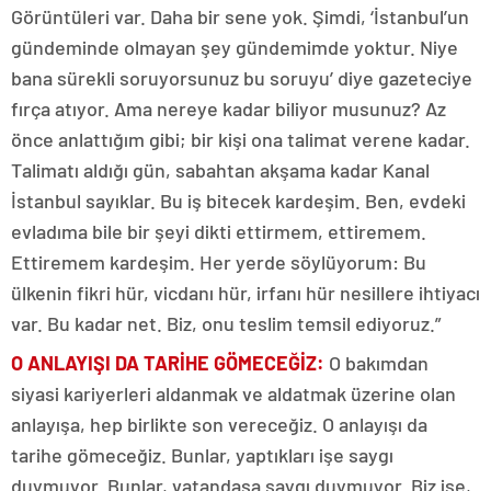
Görüntüleri var. Daha bir sene yok. Şimdi, ‘İstanbul’un
gündeminde olmayan şey gündemimde yoktur. Niye
bana sürekli soruyorsunuz bu soruyu’ diye gazeteciye
fırça atıyor. Ama nereye kadar biliyor musunuz? Az
önce anlattığım gibi; bir kişi ona talimat verene kadar.
Talimatı aldığı gün, sabahtan akşama kadar Kanal
İstanbul sayıklar. Bu iş bitecek kardeşim. Ben, evdeki
evladıma bile bir şeyi dikti ettirmem, ettiremem.
Ettiremem kardeşim. Her yerde söylüyorum: Bu
ülkenin fikri hür, vicdanı hür, irfanı hür nesillere ihtiyacı
var. Bu kadar net. Biz, onu teslim temsil ediyoruz.”
O ANLAYIŞI DA TARİHE GÖMECEĞİZ
:
O bakımdan
siyasi kariyerleri aldanmak ve aldatmak üzerine olan
anlayışa, hep birlikte son vereceğiz. O anlayışı da
tarihe gömeceğiz. Bunlar, yaptıkları işe saygı
duymuyor. Bunlar, vatandaşa saygı duymuyor. Biz ise,