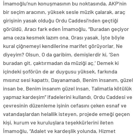
İmamoğlu’nun konuşmasının bu noktasında, AKP’nin
bir seçim aracının, yüksek sesle müzik çalarak, araç
girişinin yasak olduğu Ordu Caddesi’nden geçtiği
görüldü. Aracı fark eden İmamoğlu, “Buradan geçiyor
ama ceza kesmek lazım ona. Orası yasak. İşte böyle
kural çiğnemeyi kendilerine marifet görüyorlar. Ne
diyeyim? Olsun. O da garibim, demişlerdir ki, ‘Sen
buradan git, çaktırmadan da müziği aç.’ Demek ki
içindeki şoförün de ar duygusu yüksek, farkında
mısınız sesi kapattı. Dayanamadı. Benim insanım, güzel
insan be. Benim insanım güzel insan. Talimatla kötülük
yapmaz kardeşim” ifadelerini kullandı. Ordu Caddesi ve
çevresinin düzenleme işinin cefasını çeken esnaf ve
vatandaşlardan helallik isteyen, projede emeği geçen
kişi, kurum ve kuruluşlara teşekkürlerini ileten
İmamoğlu, “Adalet ve kardeşlik yolunda, Hizmet