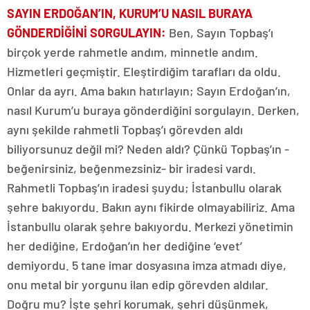
SAYIN ERDOĞAN’IN, KURUM’U NASIL BURAYA
GÖNDERDİĞİNİ SORGULAYIN
:
Ben, Sayın Topbaş’ı
birçok yerde rahmetle andım, minnetle andım.
Hizmetleri geçmiştir. Eleştirdiğim tarafları da oldu.
Onlar da ayrı. Ama bakın hatırlayın; Sayın Erdoğan’ın,
nasıl Kurum’u buraya gönderdiğini sorgulayın. Derken,
aynı şekilde rahmetli Topbaş’ı görevden aldı
biliyorsunuz değil mi? Neden aldı? Çünkü Topbaş’ın -
beğenirsiniz, beğenmezsiniz- bir iradesi vardı.
Rahmetli Topbaş’ın iradesi şuydu; İstanbullu olarak
şehre bakıyordu. Bakın aynı fikirde olmayabiliriz. Ama
İstanbullu olarak şehre bakıyordu. Merkezi yönetimin
her dediğine, Erdoğan’ın her dediğine ‘evet’
demiyordu. 5 tane imar dosyasına imza atmadı diye,
onu metal bir yorgunu ilan edip görevden aldılar.
Doğru mu? İşte şehri korumak, şehri düşünmek,