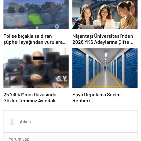
Polise bıçakla saldıran
Nişantaşı Üniversitesi’nden
şüpheli ayağından vurularak
2026 YKS Adaylarına Çifte
yakalandı
Güvence: Sabit Ücret ve
Kesintisiz Burs
25 Yıllık Miras Davasında
Eşya Depolama Seçim
Gözler Temmuz Ayındaki
Rehberi
Karar Duruşmasına Çevrildi