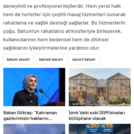
deneyimli ve profesyonel kişilerdir. Hem yerel halk
hem de turistler için çeşitli masaj hizmetleri sunarak
rahatlama ve sağlık desteği sağlarlar. Bu hizmetlerin
çoğu, Batum'un rahatlatıcı atmosferiyle birleşerek,
kullanıcılarının hem bedensel hem de zihinsel
sağlıklarını iyileştirmelerine yardımcı olur.
batum escort
batumi escort
escort batum
Bakan Göktaş: “Kahraman
İzmir’deki eski DGM binaları
gazilerimizin haklarını
kütüphane olacak
güçlendiren yeni bir dönemin
kapılarını aralıyoruz”