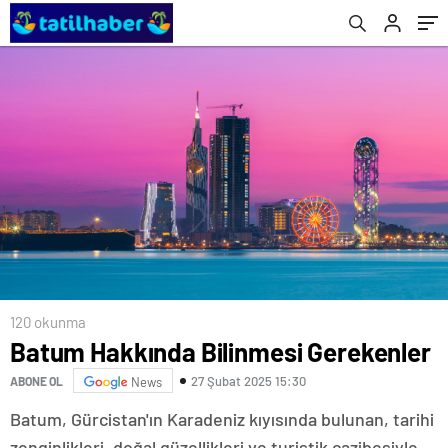
120 okunma
Batum Hakkında Bilinmesi Gerekenler
27 Şubat 2025 15:30
ABONE OL
News
Batum, Gürcistan'ın Karadeniz kıyısında bulunan, tarihi
zenginlikleri, doğal güzellikleri ve turistik cazibesiyle