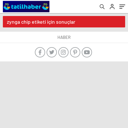
zynga chip etiketi için sonuçlar
HABER