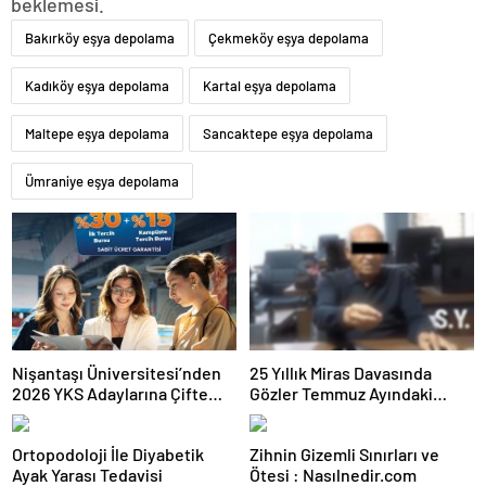
beklemesi.
Bakırköy eşya depolama
Çekmeköy eşya depolama
Kadıköy eşya depolama
Kartal eşya depolama
Maltepe eşya depolama
Sancaktepe eşya depolama
Ümraniye eşya depolama
Nişantaşı Üniversitesi’nden
25 Yıllık Miras Davasında
2026 YKS Adaylarına Çifte
Gözler Temmuz Ayındaki
Güvence: Sabit Ücret ve
Karar Duruşmasına Çevrildi
Kesintisiz Burs
Ortopodoloji İle Diyabetik
Zihnin Gizemli Sınırları ve
Ayak Yarası Tedavisi
Ötesi : Nasılnedir.com