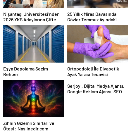
Nişantaşı Üniversitesi’nden
25 Yıllık Miras Davasında
2026 YKS Adaylarına Çifte
Gözler Temmuz Ayındaki
Güvence: Sabit Ücret ve
Karar Duruşmasına Çevrildi
Kesintisiz Burs
Eşya Depolama Seçim
Ortopodoloji İle Diyabetik
Rehberi
Ayak Yarası Tedavisi
Serjoy : Dijital Medya Ajansı,
Google Reklam Ajansı, SEO
Ajansı ve Web Tasarım Ajansı
Zihnin Gizemli Sınırları ve
Ötesi : Nasılnedir.com