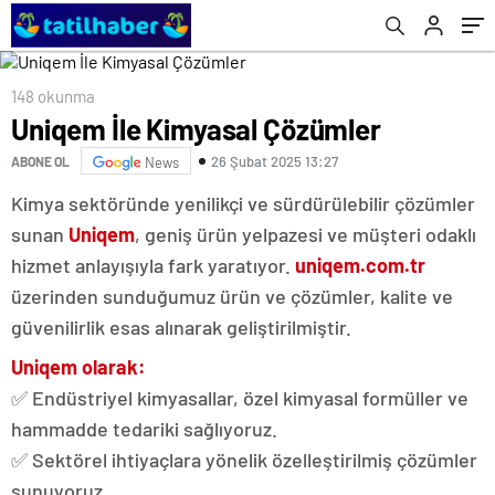
148 okunma
Uniqem İle Kimyasal Çözümler
26 Şubat 2025 13:27
ABONE OL
News
Kimya sektöründe yenilikçi ve sürdürülebilir çözümler
sunan
Uniqem
, geniş ürün yelpazesi ve müşteri odaklı
hizmet anlayışıyla fark yaratıyor.
uniqem.com.tr
üzerinden sunduğumuz ürün ve çözümler, kalite ve
güvenilirlik esas alınarak geliştirilmiştir.
Uniqem olarak:
✅ Endüstriyel kimyasallar, özel kimyasal formüller ve
hammadde tedariki sağlıyoruz.
✅ Sektörel ihtiyaçlara yönelik özelleştirilmiş çözümler
sunuyoruz.