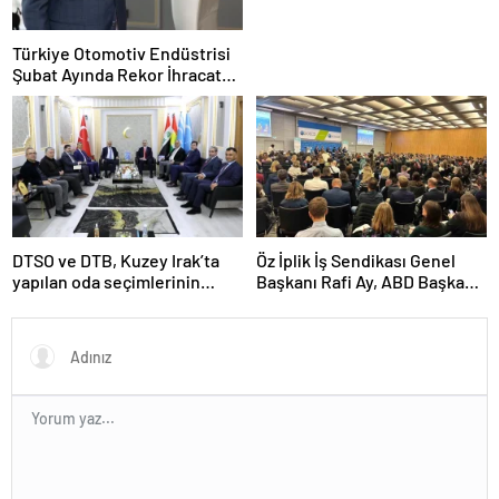
Türkiye Otomotiv Endüstrisi
Şubat Ayında Rekor İhracat
Yaptı
DTSO ve DTB, Kuzey Irak’ta
Öz İplik İş Sendikası Genel
yapılan oda seçimlerinin
Başkanı Rafi Ay, ABD Başkanı
ardından işbirliklerini
Joe Biden’ın Özel Danışmanı
güçlendirmek için ziyaretler
ile görüştü
gerçekleştirdi