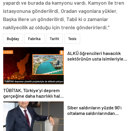
yapardı ve burada da kamyonu vardı. Kamyon ile tren
istasyonuna gönderilirdi. Oradan vagonlara yükler.
Başka illere un gönderilirdi. Tabii ki o zamanlar
nakliyecilik az olduğu için trenle gönderirlerdi.”
Buğday
Fabrika
Tarihi
Tesis
ALKÜ öğrencileri havacılık
sektörünün usta isimleriyle
buluştu
TÜBİTAK, Türkiye’yi deprem
gerçeğine daha hazırlıklı hale
getiriyor
Siber saldırıların yüzde 90’ı
oltalama saldırılarından
oluşuyor