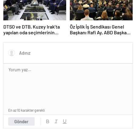
DTSO ve DTB, Kuzey Irak’ta
Öz İplik İş Sendikası Genel
yapılan oda seçimlerinin
Başkanı Rafi Ay, ABD Başkanı
ardından işbirliklerini
Joe Biden’ın Özel Danışmanı
güçlendirmek için ziyaretler
ile görüştü
gerçekleştirdi
En az 10 karakter gerekli
Gönder