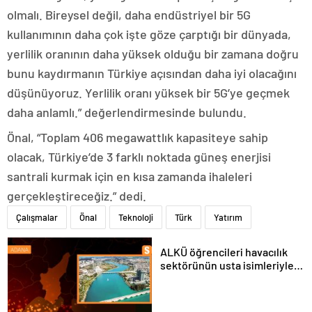
olmalı. Bireysel değil, daha endüstriyel bir 5G
kullanımının daha çok işte göze çarptığı bir dünyada,
yerlilik oranının daha yüksek olduğu bir zamana doğru
bunu kaydırmanın Türkiye açısından daha iyi olacağını
düşünüyoruz. Yerlilik oranı yüksek bir 5G’ye geçmek
daha anlamlı.” değerlendirmesinde bulundu.
Önal, “Toplam 406 megawattlık kapasiteye sahip
olacak, Türkiye’de 3 farklı noktada güneş enerjisi
santrali kurmak için en kısa zamanda ihaleleri
gerçekleştireceğiz.” dedi.
Çalışmalar
Önal
Teknoloji
Türk
Yatırım
ALKÜ öğrencileri havacılık
sektörünün usta isimleriyle
buluştu