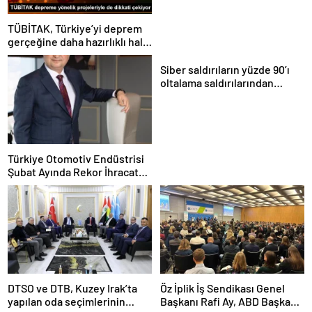
TÜBİTAK, Türkiye’yi deprem
gerçeğine daha hazırlıklı hale
getiriyor
Siber saldırıların yüzde 90’ı
oltalama saldırılarından
oluşuyor
Türkiye Otomotiv Endüstrisi
Şubat Ayında Rekor İhracat
Yaptı
DTSO ve DTB, Kuzey Irak’ta
Öz İplik İş Sendikası Genel
yapılan oda seçimlerinin
Başkanı Rafi Ay, ABD Başkanı