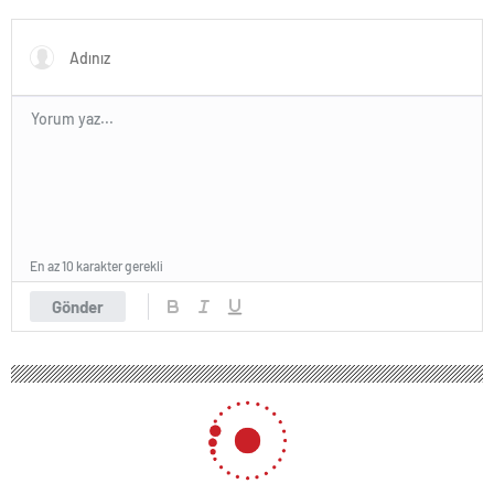
ardından işbirliklerini
Joe Biden’ın Özel Danışmanı
güçlendirmek için ziyaretler
ile görüştü
gerçekleştirdi
En az 10 karakter gerekli
Gönder