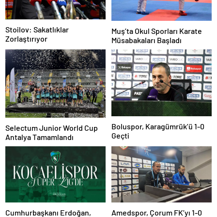
Stoilov: Sakatlıklar
Muş’ta Okul Sporları Karate
Zorlaştırıyor
Müsabakaları Başladı
Boluspor, Karagümrük’ü 1-0
Selectum Junior World Cup
Geçti
Antalya Tamamlandı
Cumhurbaşkanı Erdoğan,
Amedspor, Çorum FK’yı 1-0