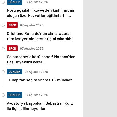
GÜNDEM
07 Ağustos 2026
Norweç silahlı kuvvetleri kadınlardan
oluşan özel kuvvetler eğitimlerini
başlattı.
SPOR
07 Ağustos 2026
Cristiano Ronaldo’nun akıllara zarar
tüm kariyerinin istatistiğini çıkardık !
SPOR
07 Ağustos 2026
Galatasaray’a kötü haber! Monaco’dan
flaş Onyekuru kararı.
GÜNDEM
07 Ağustos 2026
Trump’tan seçim sonrası ilk mülakat
GÜNDEM
07 Ağustos 2026
Avusturya başbakanı Sebastian Kurz
ile ilgili bilinmeyenler