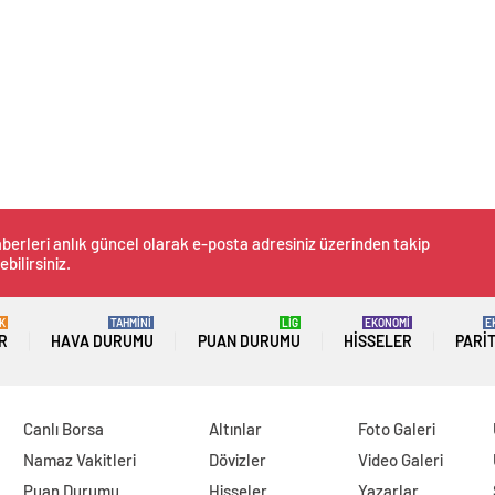
berleri anlık güncel olarak e-posta adresiniz üzerinden takip
ebilirsiniz.
K
TAHMİNİ
LİG
EKONOMİ
E
R
HAVA DURUMU
PUAN DURUMU
HISSELER
PARI
Canlı Borsa
Altınlar
Foto Galeri
Namaz Vakitleri
Dövizler
Video Galeri
Puan Durumu
Hisseler
Yazarlar