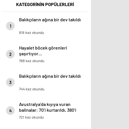
KATEGORİNİN POPÜLERLERİ
Balıkçıların ağına bir dev takıldı
1
816 kez okundu
Hayalet böcek görenleri
şaşırtıyor…
2
788 kez okundu
Balıkçıların ağına bir dev takıldı
3
744 kez okundu
Avustralya’da kıyıya vuran
balinalar: 70’i kurtarıldı, 380’i
4
öldü
721 kez okundu