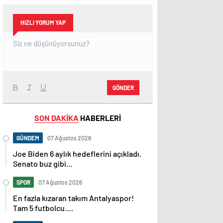
HIZLI YORUM YAP
GÖNDER
SON DAKİKA
HABERLERİ
GÜNDEM
07 Ağustos 2026
Joe Biden 6 aylık hedeflerini açıkladı.
Senato buz gibi…
SPOR
07 Ağustos 2026
En fazla kızaran takım Antalyaspor!
Tam 5 futbolcu….