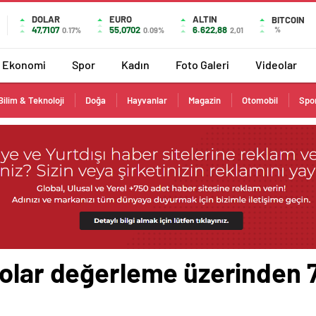
DOLAR
EURO
ALTIN
BITCOIN
47,7107
55,0702
6.622,88
%
0.17%
0.09%
2,01
Ekonomi
Spor
Kadın
Foto Galeri
Videolar
Bilim & Teknoloji
Doğa
Hayvanlar
Magazin
Otomobil
Spo
dolar değerleme üzerinden 7