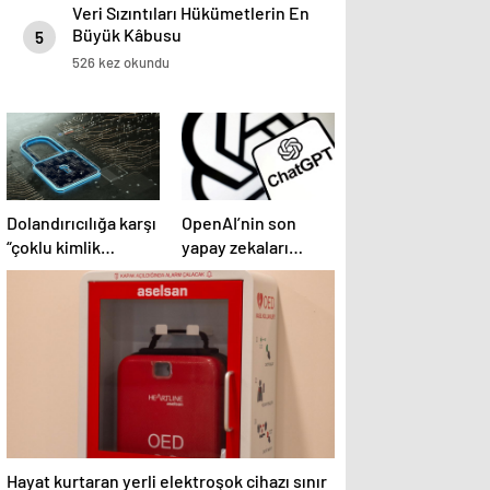
Veri Sızıntıları Hükümetlerin En
Büyük Kâbusu
5
526 kez okundu
Dolandırıcılığa karşı
OpenAI’nin son
“çoklu kimlik
yapay zekaları
doğrulaması”
halüsinasyonlar
tavsiye ediliyor
görmeye başladı
Hayat kurtaran yerli elektroşok cihazı sınır