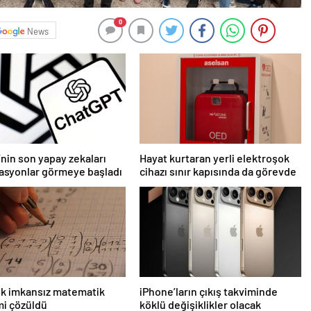
0
News
nin son yapay zekaları
Hayat kurtaran yerli elektroşok
asyonlar görmeye başladı
cihazı sınır kapısında da görevde
lık imkansız matematik
iPhone’ların çıkış takviminde
mi çözüldü
köklü değişiklikler olacak