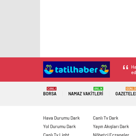
Ha
ed
CANLI
ANLIK
GÜNLÜ
BORSA
NAMAZ VAKITLERI
GAZETELE
Hava Durumu Dark
Canlı Tv Dark
Yol Durumu Dark
Yayın Akışları Dark
Canlı Tv Light
Nöbetçi Eczaneler