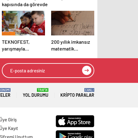
kapısında da görevde
TEKNOFEST,
200 yıllık imkansız
yarışmayla
matematik
geleceğin
problemi çözüldü
tasarımcılarını
seçiyor
KONOMİ
TRAFİK
CANLI
TELER
YOL DURUMU
KRIPTO PARALAR
Üye Giriş
Üye Kayıt
Şifremi Unuttum