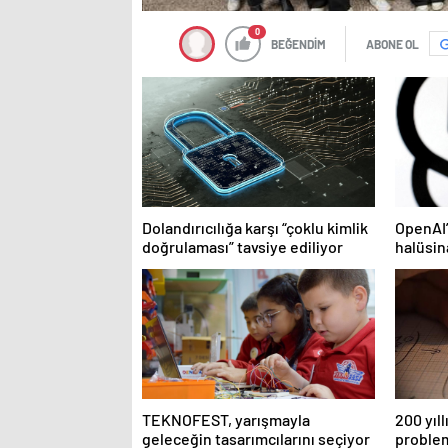
0
BEĞENDİM
ABONE OL
Dolandırıcılığa karşı “çoklu kimlik
OpenAI’
doğrulaması” tavsiye ediliyor
halüsin
TEKNOFEST, yarışmayla
200 yıl
geleceğin tasarımcılarını seçiyor
proble