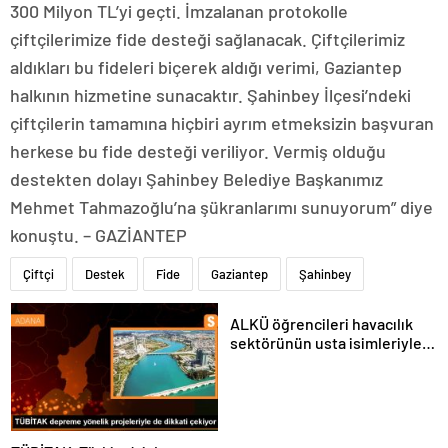
300 Milyon TL’yi geçti. İmzalanan protokolle
çiftçilerimize fide desteği sağlanacak. Çiftçilerimiz
aldıkları bu fideleri biçerek aldığı verimi, Gaziantep
halkının hizmetine sunacaktır. Şahinbey İlçesi’ndeki
çiftçilerin tamamına hiçbiri ayrım etmeksizin başvuran
herkese bu fide desteği veriliyor. Vermiş olduğu
destekten dolayı Şahinbey Belediye Başkanımız
Mehmet Tahmazoğlu’na şükranlarımı sunuyorum” diye
konuştu. – GAZİANTEP
Çiftçi
Destek
Fide
Gaziantep
Şahinbey
ALKÜ öğrencileri havacılık
sektörünün usta isimleriyle
buluştu