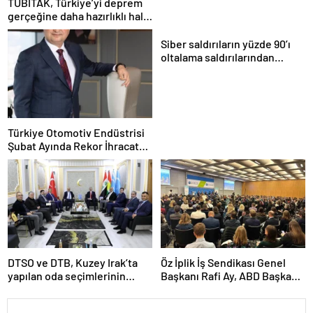
TÜBİTAK, Türkiye’yi deprem
gerçeğine daha hazırlıklı hale
getiriyor
Siber saldırıların yüzde 90’ı
oltalama saldırılarından
oluşuyor
Türkiye Otomotiv Endüstrisi
Şubat Ayında Rekor İhracat
Yaptı
DTSO ve DTB, Kuzey Irak’ta
Öz İplik İş Sendikası Genel
yapılan oda seçimlerinin
Başkanı Rafi Ay, ABD Başkanı
ardından işbirliklerini
Joe Biden’ın Özel Danışmanı
güçlendirmek için ziyaretler
ile görüştü