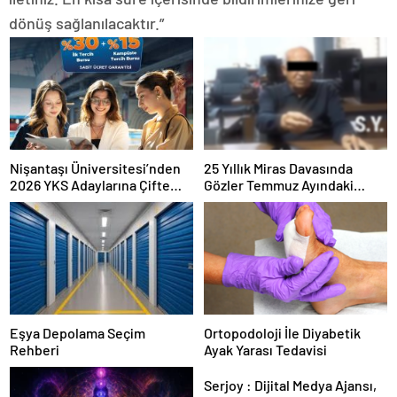
dönüş sağlanılacaktır.”
Nişantaşı Üniversitesi’nden
25 Yıllık Miras Davasında
2026 YKS Adaylarına Çifte
Gözler Temmuz Ayındaki
Güvence: Sabit Ücret ve
Karar Duruşmasına Çevrildi
Kesintisiz Burs
Eşya Depolama Seçim
Ortopodoloji İle Diyabetik
Rehberi
Ayak Yarası Tedavisi
Serjoy : Dijital Medya Ajansı,