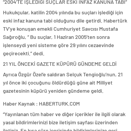
“2004’TE İŞLEDİĞİ SUÇLAR ESKİ İNFAZ KANUNA TABİ”
Hukukçular, katilin 2004 yılında bu suçları işlediği için
eski infaz kanuna tabi olduğunu dile getirdi. Habertürk
TV’ye konuşan emekli Cumhuriyet Savcısı Mustafa
Sağıroğlu, ” Bu suçlar, 1 Haziran 2005’ten sonra
işlenseydi yeni sisteme göre 29 yılını cezaevinde
geçirecekti.” dedi.
21 YIL ÖNCEKİ GAZETE KÜPÜRÜ GÜNDEME GELDİ
Ayrıca Özgür Özel’e saldıran Selçuk Tengioğlu’nun, 21
yıl önce iki çocuğunu öldürdüğü güne ait Milliyet
gazetesinin küpürü yeniden gündeme geldi.
Haber Kaynak : HABERTURK.COM
“Yayınlanan tüm haber ve diğer içerikler ile ilgili olarak
yasal bildirimlerinizi bize iletişim sayfası üzerinden
iletiniz. En kısa süre içerisinde bildirimlerinize geri