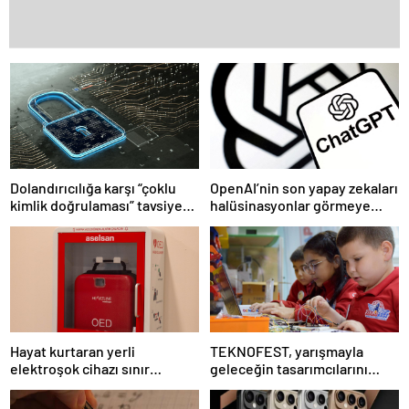
Dolandırıcılığa karşı “çoklu
OpenAI’nin son yapay zekaları
kimlik doğrulaması” tavsiye
halüsinasyonlar görmeye
ediliyor
başladı
Hayat kurtaran yerli
TEKNOFEST, yarışmayla
elektroşok cihazı sınır
geleceğin tasarımcılarını
kapısında da görevde
seçiyor