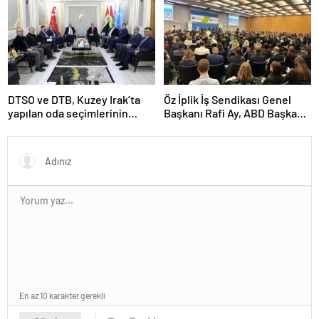
DTSO ve DTB, Kuzey Irak’ta
Öz İplik İş Sendikası Genel
yapılan oda seçimlerinin
Başkanı Rafi Ay, ABD Başkanı
ardından işbirliklerini
Joe Biden’ın Özel Danışmanı
güçlendirmek için ziyaretler
ile görüştü
gerçekleştirdi
En az 10 karakter gerekli