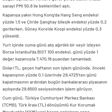
sanayi PMI 50,8 ile beklentileri aştı.
Kapanışa yakın Hong Kong’da Hang Seng endeksi
yüzde 1,5 ve Çin’de Şanghay bileşik endeksi yüzde 0,2
gerilerken, Güney Kore’de Kospi endeksi yüzde 0,3
yükseldi.
Yurt içinde cuma günü alış ağırlıklı bir seyir izleyen
Borsa İstanbul’da BIST 100 endeksi, günü yüzde 1
değer kazancıyla 7.470,18 puandan tamamladı.
Dolar/TL, geçen haftanın son işlem gününde, önceki
kapanışının yüzde 0,1 üzerinde 29,4725’ten günü
kapatmasının ardından bugün bankalararası piyasanın
açılışında 29,6500 seviyesinden işlem görüyor.
Cum günü, Türkiye Cumhuriyet Merkez Bankası
(TCMB), Türk lirası (TL) dönüşümlü Kur Korumalı
Mevduat’ta (KKM) yeni hesap açılışlarını sona