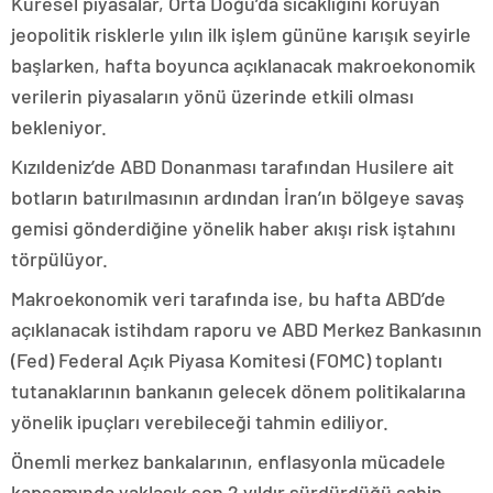
Küresel piyasalar, Orta Doğu’da sıcaklığını koruyan
jeopolitik risklerle yılın ilk işlem gününe karışık seyirle
başlarken, hafta boyunca açıklanacak makroekonomik
verilerin piyasaların yönü üzerinde etkili olması
bekleniyor.
Kızıldeniz’de ABD Donanması tarafından Husilere ait
botların batırılmasının ardından İran’ın bölgeye savaş
gemisi gönderdiğine yönelik haber akışı risk iştahını
törpülüyor.
Makroekonomik veri tarafında ise, bu hafta ABD’de
açıklanacak istihdam raporu ve ABD Merkez Bankasının
(Fed) Federal Açık Piyasa Komitesi (FOMC) toplantı
tutanaklarının bankanın gelecek dönem politikalarına
yönelik ipuçları verebileceği tahmin ediliyor.
Önemli merkez bankalarının, enflasyonla mücadele
kapsamında yaklaşık son 2 yıldır sürdürdüğü şahin