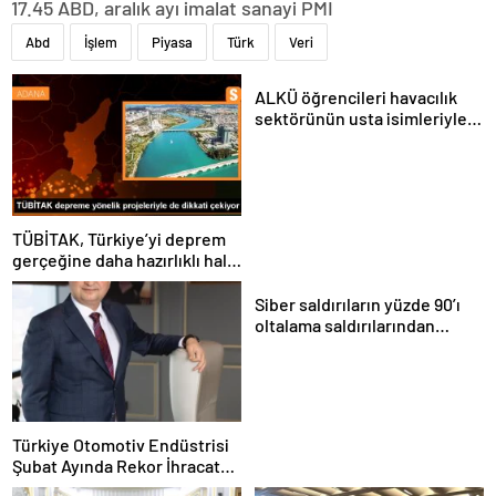
17.45 ABD, aralık ayı imalat sanayi PMI
Abd
İşlem
Piyasa
Türk
Veri
ALKÜ öğrencileri havacılık
sektörünün usta isimleriyle
buluştu
TÜBİTAK, Türkiye’yi deprem
gerçeğine daha hazırlıklı hale
getiriyor
Siber saldırıların yüzde 90’ı
oltalama saldırılarından
oluşuyor
Türkiye Otomotiv Endüstrisi
Şubat Ayında Rekor İhracat
Yaptı