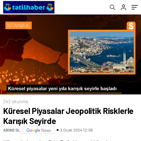
242 okunma
Küresel Piyasalar Jeopolitik Risklerle
Karışık Seyirde
2 Ocak 2024 12:06
ABONE OL
News