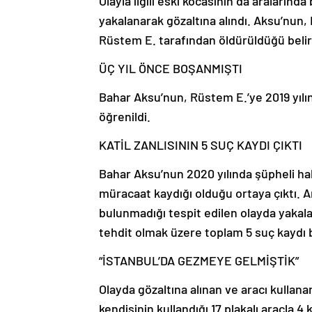
Olayla ilgili eski kocasının da aralarında
yakalanarak gözaltına alındı. Aksu’nun,
Rüstem E. tarafından öldürüldüğü belir
ÜÇ YIL ÖNCE BOŞANMIŞTI
Bahar Aksu’nun, Rüstem E.’ye 2019 yılın
öğrenildi.
KATİL ZANLISININ 5 SUÇ KAYDI ÇIKTI
Bahar Aksu’nun 2020 yılında şüpheli ha
müracaat kaydığı olduğu ortaya çıktı. A
bulunmadığı tespit edilen olayda yakal
tehdit olmak üzere toplam 5 suç kaydı 
“İSTANBUL’DA GEZMEYE GELMİŞTİK”
Olayda gözaltına alınan ve aracı kullana
kendisinin kullandığı 17 plakalı araçla 4