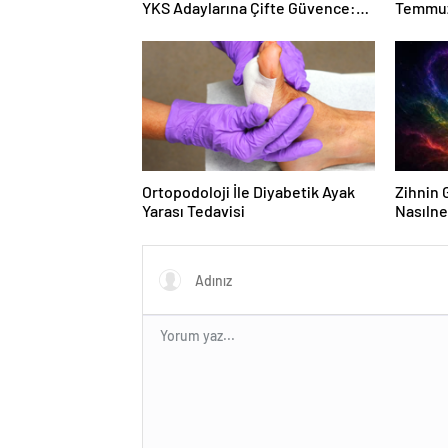
YKS Adaylarına Çifte Güvence:
Temmuz
Sabit Ücret ve Kesintisiz Burs
Duruşma
Ortopodoloji İle Diyabetik Ayak
Zihnin G
Yarası Tedavisi
Nasılne