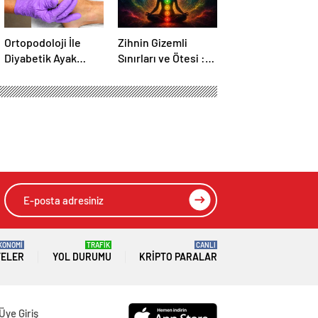
Ortopodoloji İle
Zihnin Gizemli
Diyabetik Ayak
Sınırları ve Ötesi :
Yarası Tedavisi
Nasılnedir.com
KONOMİ
TRAFİK
CANLI
TELER
YOL DURUMU
KRIPTO PARALAR
Üye Giriş