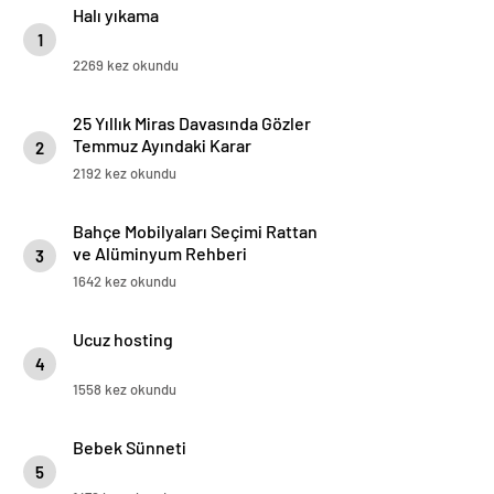
Halı yıkama
1
2269 kez okundu
25 Yıllık Miras Davasında Gözler
Temmuz Ayındaki Karar
2
Duruşmasına Çevrildi
2192 kez okundu
Bahçe Mobilyaları Seçimi Rattan
ve Alüminyum Rehberi
3
1642 kez okundu
Ucuz hosting
4
1558 kez okundu
Bebek Sünneti
5