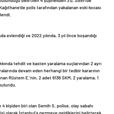
 bulunduğu belirtilen 4 şüpheliden 3’ü, Silivri’de
 Kağıthane’de polis tarafından yakalanan eski kocası
lendi.
da evlendiği ve 2022 yılında, 3 yıl önce boşandığı
kkında tehdit ve kasten yaralama suçlarından 2 ayrı
ralarında devam eden herhangi bir tedbir kararının
anan Rüstem E.’nin, 2 adet 6136 SKM, 2 yaralama, 1
bulundu.
n 4 kişiden biri olan Semih S. polise, olay sabahı
 kişi olarak İstanbul’a gezmeye geldiklerini belirterek,