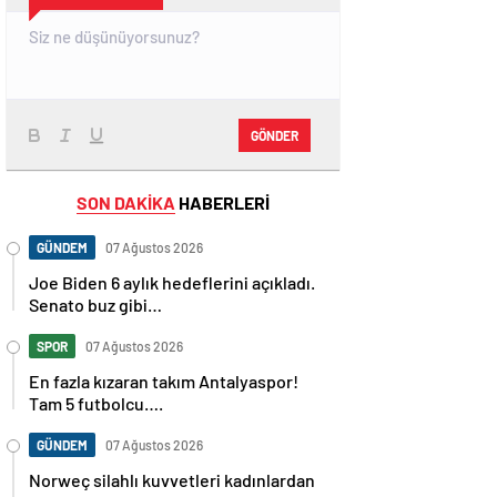
GÖNDER
SON DAKİKA
HABERLERİ
GÜNDEM
07 Ağustos 2026
Joe Biden 6 aylık hedeflerini açıkladı.
Senato buz gibi…
SPOR
07 Ağustos 2026
En fazla kızaran takım Antalyaspor!
Tam 5 futbolcu….
GÜNDEM
07 Ağustos 2026
Norweç silahlı kuvvetleri kadınlardan