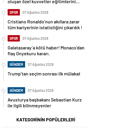
oluşan özel kuvvetler eğitimlerini
başlattı.
SPOR
07 Ağustos 2026
Cristiano Ronaldo’nun akıllara zarar
tüm kariyerinin istatistiğini çıkardık !
SPOR
07 Ağustos 2026
Galatasaray’a kötü haber! Monaco’dan
flaş Onyekuru kararı.
GÜNDEM
07 Ağustos 2026
Trump’tan seçim sonrası ilk mülakat
GÜNDEM
07 Ağustos 2026
Avusturya başbakanı Sebastian Kurz
ile ilgili bilinmeyenler
KATEGORİNİN POPÜLERLERİ