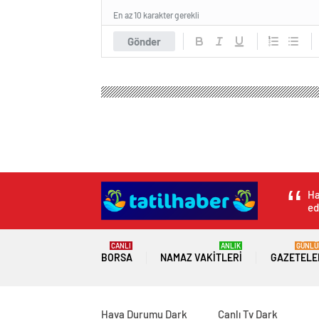
En az 10 karakter gerekli
Gönder
Ha
ed
CANLI
ANLIK
GÜNLÜ
BORSA
NAMAZ VAKITLERI
GAZETELE
Hava Durumu Dark
Canlı Tv Dark