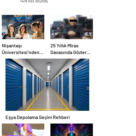
1478 kez okundu
Nişantaşı
25 Yıllık Miras
Üniversitesi’nden
Davasında Gözler
2026 YKS
Temmuz Ayındaki
Adaylarına Çifte
Karar Duruşmasına
Güvence: Sabit
Çevrildi
Ücret ve Kesintisiz
Burs
Eşya Depolama Seçim Rehberi