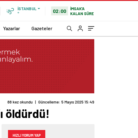
İMSAK'A
İSTANBUL
02:00
KALAN SÜRE
°
Yazarlar
Gazeteler
88 kez okundu
|
Güncelleme: 5 Mayıs 2025 15:49
ı öldürdü!
HIZLI YORUM YAP