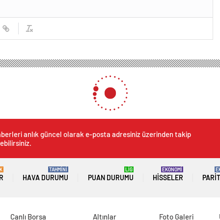
berleri anlık güncel olarak e-posta adresiniz üzerinden takip
ebilirsiniz.
K
TAHMİNİ
LİG
EKONOMİ
E
R
HAVA DURUMU
PUAN DURUMU
HISSELER
PARI
Canlı Borsa
Altınlar
Foto Galeri