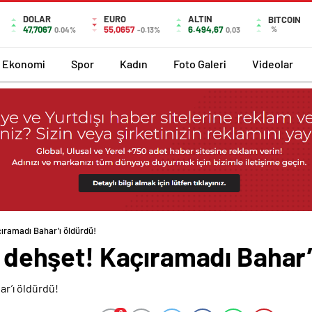
DOLAR
EURO
ALTIN
BITCOIN
47,7067
55,0657
6.494,67
%
0.04%
-0.13%
0,03
Ekonomi
Spor
Kadın
Foto Galeri
Videolar
açıramadı Bahar’ı öldürdü!
de dehşet! Kaçıramadı Bahar’