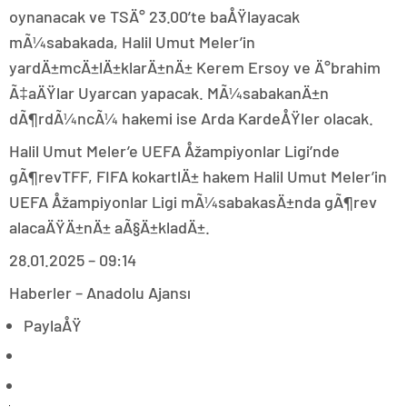
oynanacak ve TSÄ° 23.00’te baÅŸlayacak
mÃ¼sabakada, Halil Umut Meler’in
yardÄ±mcÄ±lÄ±klarÄ±nÄ± Kerem Ersoy ve Ä°brahim
Ã‡aÄŸlar Uyarcan yapacak. MÃ¼sabakanÄ±n
dÃ¶rdÃ¼ncÃ¼ hakemi ise Arda KardeÅŸler olacak.
Halil Umut Meler’e UEFA Åžampiyonlar Ligi’nde
gÃ¶revTFF, FIFA kokartlÄ± hakem Halil Umut Meler’in
UEFA Åžampiyonlar Ligi mÃ¼sabakasÄ±nda gÃ¶rev
alacaÄŸÄ±nÄ± aÃ§Ä±kladÄ±.
28.01.2025 – 09:14
Haberler – Anadolu Ajansı
PaylaÅŸ