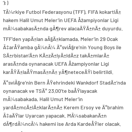
‘); }
TÃ¼rkiye Futbol Federasyonu (TFF), FIFA kokartlÄ±
hakem Halil Umut Meler’in UEFA Åžampiyonlar Ligi
mÃ¼sabakasÄ±nda gÃ¶rev alacaÄŸÄ±nÄ± duyurdu.
TFF’den yapÄ±lan aÃ§Ä±klamada, Meler’in 29 Ocak
Ã‡arÅŸamba gÃ¼nÃ¼ Ä°sviÃ§re’nin Young Boys ile
SÄ±rbistan’Ä±n KÄ±zÄ±lyÄ±ldÄ±z takÄ±mlarÄ±
arasÄ±nda oynanacak UEFA Åžampiyonlar Ligi
karÅŸÄ±laÅŸmasÄ±nÄ± yÃ¶neteceÄŸi belirtildi.
Ä°sviÃ§re’nin Bern ÅŸehrindeki Wankdorf StadÄ±’nda
oynanacak ve TSÄ° 23.00’te baÅŸlayacak
mÃ¼sabakada, Halil Umut Meler’in
yardÄ±mcÄ±lÄ±klarÄ±nÄ± Kerem Ersoy ve Ä°brahim
Ã‡aÄŸlar Uyarcan yapacak. MÃ¼sabakanÄ±n
dÃ¶rdÃ¼ncÃ¼ hakemi ise Arda KardeÅŸler olacak.