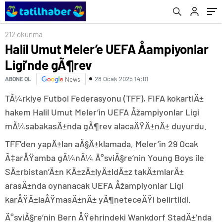
212 okunma
Halil Umut Meler’e UEFA Åampiyonlar
Ligi’nde gÃ¶rev
28 Ocak 2025 14:01
ABONE OL
News
TÃ¼rkiye Futbol Federasyonu (TFF), FIFA kokartlÄ±
hakem Halil Umut Meler’in UEFA Åžampiyonlar Ligi
mÃ¼sabakasÄ±nda gÃ¶rev alacaÄŸÄ±nÄ± duyurdu.
TFF’den yapÄ±lan aÃ§Ä±klamada, Meler’in 29 Ocak
Ã‡arÅŸamba gÃ¼nÃ¼ Ä°sviÃ§re’nin Young Boys ile
SÄ±rbistan’Ä±n KÄ±zÄ±lyÄ±ldÄ±z takÄ±mlarÄ±
arasÄ±nda oynanacak UEFA Åžampiyonlar Ligi
karÅŸÄ±laÅŸmasÄ±nÄ± yÃ¶neteceÄŸi belirtildi.
Ä°sviÃ§re’nin Bern ÅŸehrindeki Wankdorf StadÄ±’nda