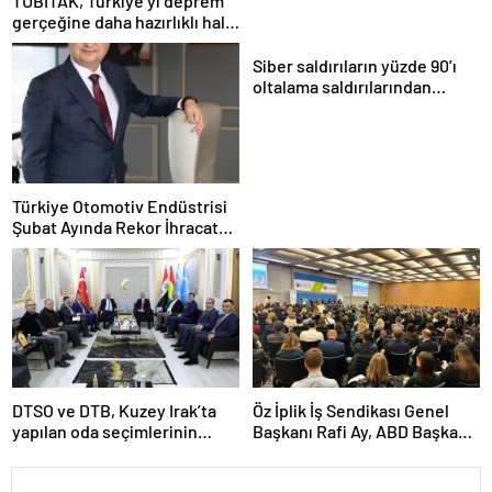
TÜBİTAK, Türkiye’yi deprem
gerçeğine daha hazırlıklı hale
getiriyor
Siber saldırıların yüzde 90’ı
oltalama saldırılarından
oluşuyor
Türkiye Otomotiv Endüstrisi
Şubat Ayında Rekor İhracat
Yaptı
DTSO ve DTB, Kuzey Irak’ta
Öz İplik İş Sendikası Genel
yapılan oda seçimlerinin
Başkanı Rafi Ay, ABD Başkanı
ardından işbirliklerini
Joe Biden’ın Özel Danışmanı
güçlendirmek için ziyaretler
ile görüştü