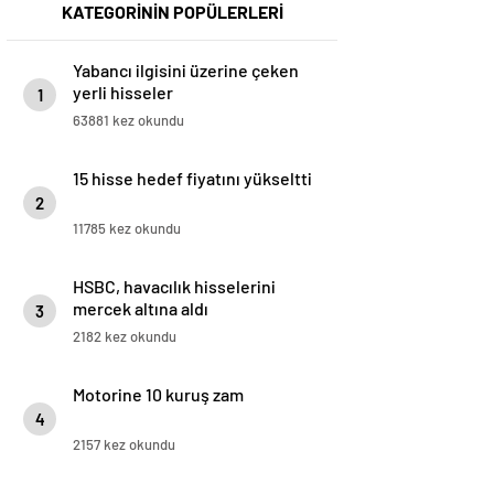
KATEGORİNİN POPÜLERLERİ
Yabancı ilgisini üzerine çeken
yerli hisseler
1
63881 kez okundu
15 hisse hedef fiyatını yükseltti
2
11785 kez okundu
HSBC, havacılık hisselerini
mercek altına aldı
3
2182 kez okundu
Motorine 10 kuruş zam
4
2157 kez okundu