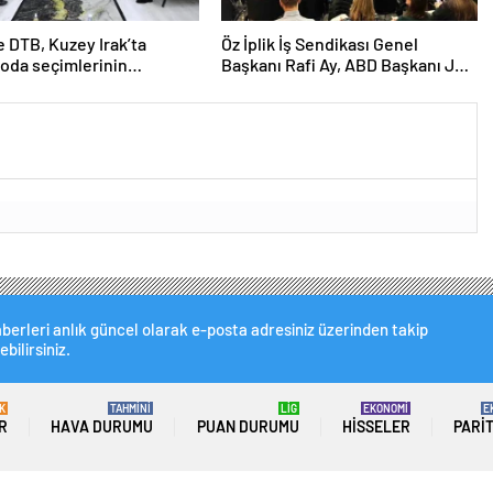
 DTB, Kuzey Irak’ta
Öz İplik İş Sendikası Genel
 oda seçimlerinin
Başkanı Rafi Ay, ABD Başkanı Joe
 işbirliklerini
Biden’ın Özel Danışmanı ile
irmek için ziyaretler
görüştü
eştirdi
berleri anlık güncel olarak e-posta adresiniz üzerinden takip
ebilirsiniz.
K
TAHMİNİ
LİG
EKONOMİ
E
R
HAVA DURUMU
PUAN DURUMU
HISSELER
PARI