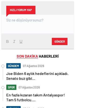
HIZLI YORUM YAP
GÖNDER
SON DAKİKA
HABERLERİ
GÜNDEM
07 Ağustos 2026
Joe Biden 6 aylık hedeflerini açıkladı.
Senato buz gibi…
SPOR
07 Ağustos 2026
En fazla kızaran takım Antalyaspor!
Tam 5 futbolcu….