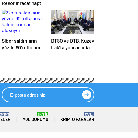
Rekor İhracat Yaptı
Siber saldırıların
DTSO ve DTB, Kuzey
yüzde 90’ı oltalama
Irak’ta yapılan oda
saldırılarından
seçimlerinin
oluşuyor
ardından
işbirliklerini
güçlendirmek için
ziyaretler
gerçekleştirdi
KONOMİ
TRAFİK
CANLI
TELER
YOL DURUMU
KRIPTO PARALAR