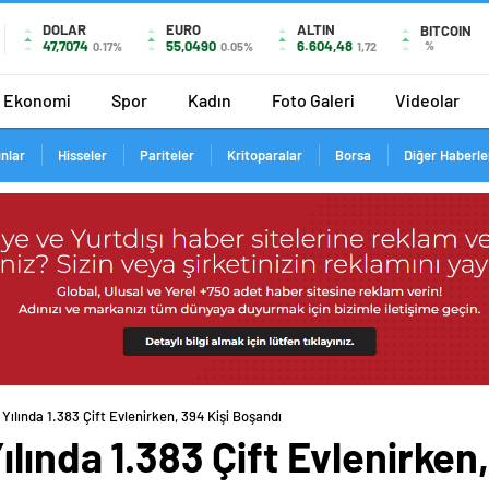
DOLAR
EURO
ALTIN
BITCOIN
47,7074
55,0490
6.604,48
%
0.17%
0.05%
1,72
Ekonomi
Spor
Kadın
Foto Galeri
Videolar
ınlar
Hisseler
Pariteler
Kritoparalar
Borsa
Diğer Haberle
Yılında 1.383 Çift Evlenirken, 394 Kişi Boşandı
ılında 1.383 Çift Evlenirken