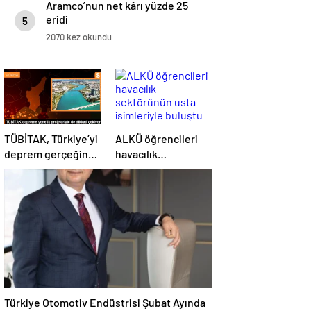
Aramco’nun net kârı yüzde 25
eridi
5
2070 kez okundu
TÜBİTAK, Türkiye’yi
ALKÜ öğrencileri
deprem gerçeğine
havacılık
daha hazırlıklı hale
sektörünün usta
getiriyor
isimleriyle buluştu
Türkiye Otomotiv Endüstrisi Şubat Ayında