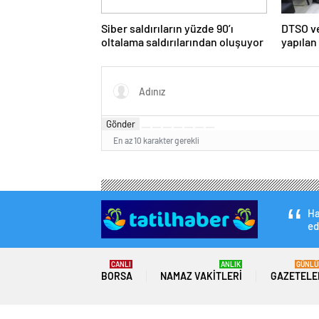
Siber saldırıların yüzde 90’ı
DTSO ve
oltalama saldırılarından oluşuyor
yapılan
ardından
güçlend
gerçekl
Gönder
En az 10 karakter gerekli
Ha
ed
CANLI
ANLIK
GÜNLÜ
BORSA
NAMAZ VAKITLERI
GAZETELE