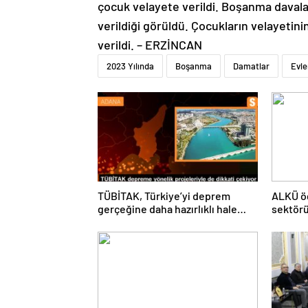
çocuk velayete verildi. Boşanma davala
verildiği görüldü. Çocukların velayetini
verildi. – ERZİNCAN
2023 Yılında
Boşanma
Damatlar
Evl
TÜBİTAK, Türkiye’yi deprem
ALKÜ öğ
gerçeğine daha hazırlıklı hale
sektörü
getiriyor
buluşt