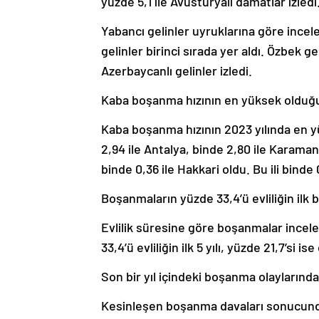
yüzde 5,1 ile Avusturyalı damatlar izledi
Yabancı gelinler uyruklarına göre incele
gelinler birinci sırada yer aldı. Özbek gel
Azerbaycanlı gelinler izledi.
Kaba boşanma hızının en yüksek olduğu i
Kaba boşanma hızının 2023 yılında en yük
2,94 ile Antalya, binde 2,80 ile Karaman
binde 0,36 ile Hakkari oldu. Bu ili binde 
Boşanmaların yüzde 33,4’ü evliliğin ilk b
Evlilik süresine göre boşanmalar incel
33,4’ü evliliğin ilk 5 yılı, yüzde 21,7’si is
Son bir yıl içindeki boşanma olaylarında
Kesinleşen boşanma davaları sonucunda 2