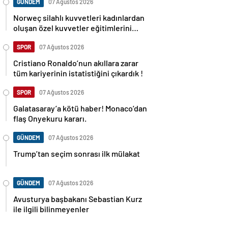
GÜNDEM
07 Ağustos 2026
Norweç silahlı kuvvetleri kadınlardan
oluşan özel kuvvetler eğitimlerini
başlattı.
SPOR
07 Ağustos 2026
Cristiano Ronaldo’nun akıllara zarar
tüm kariyerinin istatistiğini çıkardık !
SPOR
07 Ağustos 2026
Galatasaray’a kötü haber! Monaco’dan
flaş Onyekuru kararı.
GÜNDEM
07 Ağustos 2026
Trump’tan seçim sonrası ilk mülakat
GÜNDEM
07 Ağustos 2026
Avusturya başbakanı Sebastian Kurz
ile ilgili bilinmeyenler