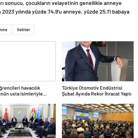
rı sonucu, çocukların velayetinin genellikle anneye
n 2023 yılında yüzde 74,9’u anneye, yüzde 25,1’i babaya
enme
Gelinler
rencileri havacılık
Türkiye Otomotiv Endüstrisi
nün usta isimleriyle
Şubat Ayında Rekor İhracat Yaptı
u