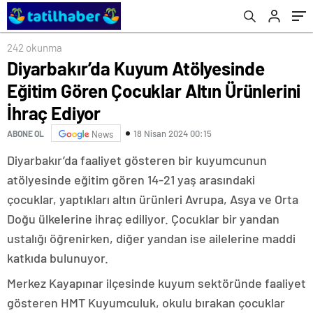
odağına yerleşti
242 okunma
Diyarbakır’da Kuyum Atölyesinde
Eğitim Gören Çocuklar Altın Ürünlerini
İhraç Ediyor
18 Nisan 2024 00:15
ABONE OL
News
Diyarbakır’da faaliyet gösteren bir kuyumcunun
atölyesinde eğitim gören 14-21 yaş arasındaki
çocuklar, yaptıkları altın ürünleri Avrupa, Asya ve Orta
Doğu ülkelerine ihraç ediliyor. Çocuklar bir yandan
ustalığı öğrenirken, diğer yandan ise ailelerine maddi
katkıda bulunuyor.
Merkez Kayapınar ilçesinde kuyum sektöründe faaliyet
gösteren HMT Kuyumculuk, okulu bırakan çocuklar