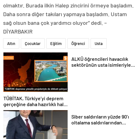
olmaktır. Burada ilkin Halep zincirini örmeye başladım.
Daha sonra diğer takıları yapmaya başladım. Ustam
sağ olsun bana çok yardımcı oluyor” dedi. –
DİYARBAKIR
Altın
Çocuklar
Eğitim
Öğrenci
Usta
ALKÜ öğrencileri havacılık
sektörünün usta isimleriyle
buluştu
TÜBİTAK, Türkiye’yi deprem
gerçeğine daha hazırlıklı hale
getiriyor
Siber saldırıların yüzde 90’ı
oltalama saldırılarından
oluşuyor