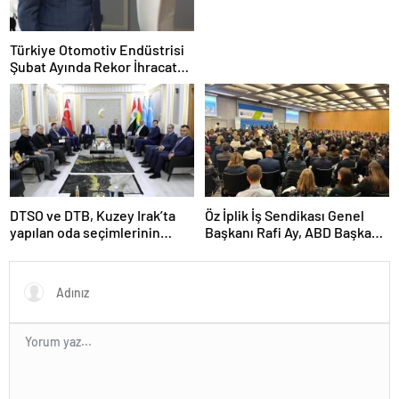
Türkiye Otomotiv Endüstrisi
Şubat Ayında Rekor İhracat
Yaptı
DTSO ve DTB, Kuzey Irak’ta
Öz İplik İş Sendikası Genel
yapılan oda seçimlerinin
Başkanı Rafi Ay, ABD Başkanı
ardından işbirliklerini
Joe Biden’ın Özel Danışmanı
güçlendirmek için ziyaretler
ile görüştü
gerçekleştirdi