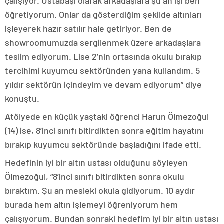
çalışıyor. Ustabaşı olarak arkadaşlara şu an işi ben
öğretiyorum. Onlar da gösterdiğim şekilde altınları
işleyerek hazır satılır hale getiriyor. Ben de
showroomumuzda sergilenmek üzere arkadaşlara
teslim ediyorum. Lise 2’nin ortasında okulu bırakıp
tercihimi kuyumcu sektöründen yana kullandım. 5
yıldır sektörün içindeyim ve devam ediyorum” diye
konuştu.
Atölyede en küçük yaştaki öğrenci Harun Ölmezoğul
(14) ise, 8’inci sınıfı bitirdikten sonra eğitim hayatını
bırakıp kuyumcu sektöründe başladığını ifade etti.
Hedefinin iyi bir altın ustası olduğunu söyleyen
Ölmezoğul, “8’inci sınıfı bitirdikten sonra okulu
bıraktım. Şu an mesleki okula gidiyorum. 10 aydır
burada hem altın işlemeyi öğreniyorum hem
çalışıyorum. Bundan sonraki hedefim iyi bir altın ustası