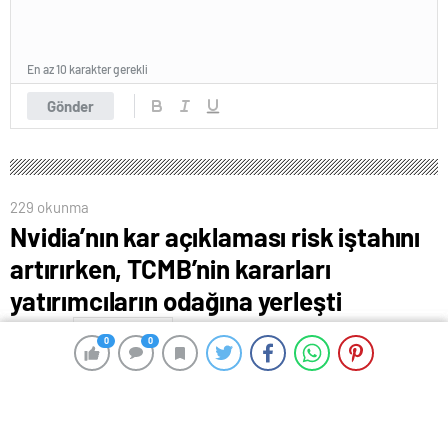
En az 10 karakter gerekli
Gönder
229 okunma
Nvidia’nın kar açıklaması risk iştahını
artırırken, TCMB’nin kararları
yatırımcıların odağına yerleşti
17 Nisan 2024 12:03
ABONE OL
News
0
0
0
0
Küresel piyasalarda, Kaliforniya merkezli çip üreticisi
Nvidia’nın son çeyrekte beklentilerin üzerinde kar
açıklaması risk iştahını artırırken, bugün yurt içinde