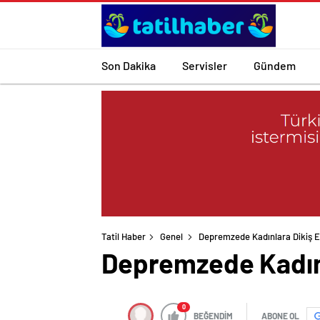
Son Dakika
Servisler
Gündem
Tatil Haber
Genel
Depremzede Kadınlara Dikiş Eğ
Depremzede Kadınl
0
BEĞENDİM
ABONE OL