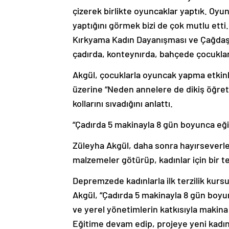
çizerek birlikte oyuncaklar yaptık. Oy
yaptığını görmek bizi de çok mutlu etti.
Kırkyama Kadın Dayanışması ve Çağdaş Y
çadırda, konteynırda, bahçede çocuklarl
Akgül, çocuklarla oyuncak yapma etkinli
üzerine “Neden annelere de dikiş öğret
kollarını sıvadığını anlattı.
“Çadırda 5 makinayla 8 gün boyunca eği
Züleyha Akgül, daha sonra hayırseverler
malzemeler götürüp, kadınlar için bir ter
Depremzede kadınlarla ilk terzilik kurs
Akgül, “Çadırda 5 makinayla 8 gün boyu
ve yerel yönetimlerin katkısıyla makina
Eğitime devam edip, projeye yeni kadın