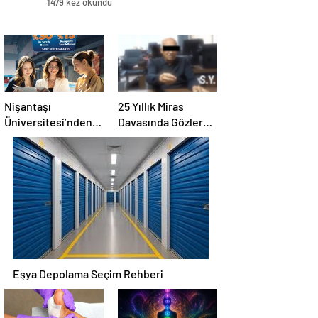
1479 kez okundu
Nişantaşı
25 Yıllık Miras
Üniversitesi’nden
Davasında Gözler
2026 YKS
Temmuz Ayındaki
Adaylarına Çifte
Karar Duruşmasına
Güvence: Sabit
Çevrildi
Ücret ve Kesintisiz
Burs
Eşya Depolama Seçim Rehberi