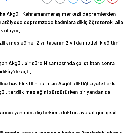
üleyha Akgül, Kahramanmaraş merkezli depremlerden
 atölyede depremzede kadınlara dikiş öğreterek, aile
k oluyor.
zilik mesleğine, 2 yıl tasarım 2 yıl da modellik eğitimi
ışan Akgül, bir süre Nişantaşı’nda çalıştıktan sonra
dıköy’de açtı.
ne has bir stil oluşturan Akgül, diktiği kıyafetlerle
gül, terzilik mesleğini sürdürürken bir yandan da
.
rının yanında, diş hekimi, doktor, avukat gibi çeşitli
 dikmenin, ortaya koymanın kadınlar üzerindeki olumlu