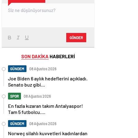
GÖNDER
SON DAKİKA
HABERLERİ
GÜNDEM
08 Ağustos 2026
Joe Biden 6 aylık hedeflerini açıkladı.
Senato buz gibi…
SPOR
08 Ağustos 2026
En fazla kızaran takım Antalyaspor!
Tam 5 futbolcu….
GÜNDEM
08 Ağustos 2026
Norweç silahlı kuvvetleri kadınlardan