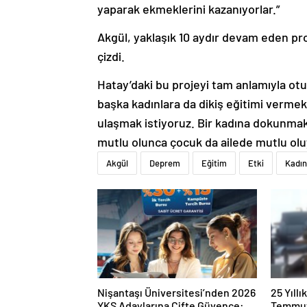
yaparak ekmeklerini kazanıyorlar.”
Akgül, yaklaşık 10 aydır devam eden pro
çizdi.
Hatay’daki bu projeyi tam anlamıyla ot
başka kadınlara da dikiş eğitimi vermek 
ulaşmak istiyoruz. Bir kadına dokunm
mutlu olunca çocuk da ailede mutlu oluyo
Akgül
Deprem
Eğitim
Etki
Kadın
Nişantaşı Üniversitesi’nden 2026
25 Yıll
YKS Adaylarına Çifte Güvence:
Temmuz