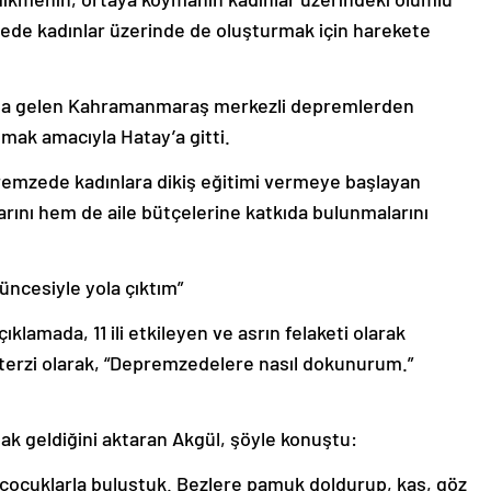
zede kadınlar üzerinde de oluşturmak için harekete
ana gelen Kahramanmaraş merkezli depremlerden
mak amacıyla Hatay’a gitti.
emzede kadınlara dikiş eğitimi vermeye başlayan
rını hem de aile bütçelerine katkıda bulunmalarını
ncesiyle yola çıktım”
klamada, 11 ili etkileyen ve asrın felaketi olarak
 terzi olarak, “Depremzedelere nasıl dokunurum.”
ak geldiğini aktaran Akgül, şöyle konuştu:
çocuklarla buluştuk. Bezlere pamuk doldurup, kaş, göz