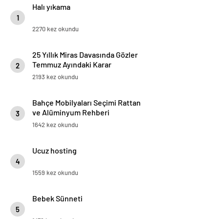
Halı yıkama
1
2270 kez okundu
25 Yıllık Miras Davasında Gözler
Temmuz Ayındaki Karar
2
Duruşmasına Çevrildi
2193 kez okundu
Bahçe Mobilyaları Seçimi Rattan
ve Alüminyum Rehberi
3
1642 kez okundu
Ucuz hosting
4
1559 kez okundu
Bebek Sünneti
5