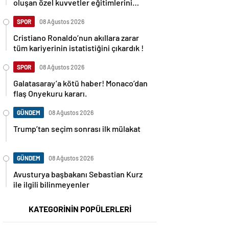
oluşan özel kuvvetler eğitimlerini
başlattı.
SPOR
08 Ağustos 2026
Cristiano Ronaldo’nun akıllara zarar
tüm kariyerinin istatistiğini çıkardık !
SPOR
08 Ağustos 2026
Galatasaray’a kötü haber! Monaco’dan
flaş Onyekuru kararı.
GÜNDEM
08 Ağustos 2026
Trump’tan seçim sonrası ilk mülakat
GÜNDEM
08 Ağustos 2026
Avusturya başbakanı Sebastian Kurz
ile ilgili bilinmeyenler
KATEGORİNİN POPÜLERLERİ