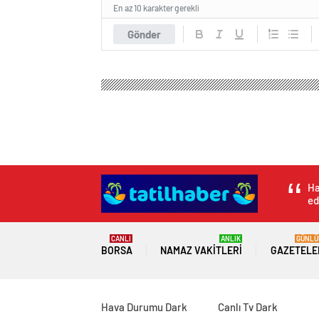
En az 10 karakter gerekli
Gönder
Ha
ed
CANLI
ANLIK
GÜNLÜ
BORSA
NAMAZ VAKITLERI
GAZETELE
Hava Durumu Dark
Canlı Tv Dark