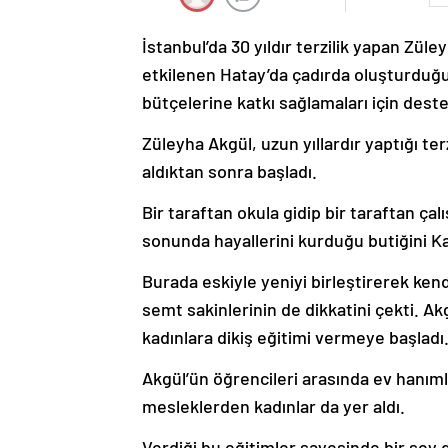
İstanbul’da 30 yıldır terzilik yapan Z
etkilenen Hatay’da çadırda oluşturduğu
bütçelerine katkı sağlamaları için deste
Züleyha Akgül, uzun yıllardır yaptığı ter
aldıktan sonra başladı.
Bir taraftan okula gidip bir taraftan çal
sonunda hayallerini kurduğu butiğini Ka
Burada eskiyle yeniyi birleştirerek kendi
semt sakinlerinin de dikkatini çekti. Ak
kadınlara dikiş eğitimi vermeye başladı
Akgül’ün öğrencileri arasında ev hanımla
mesleklerden kadınlar da yer aldı.
Verdiği bu eğitimler sayesinde bir şey