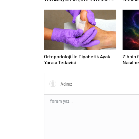
Sabit Ücret ve Kesintisiz Burs
Duruşma
Ortopodoloji İle Diyabetik Ayak
Zihnin G
Yarası Tedavisi
Nasılne