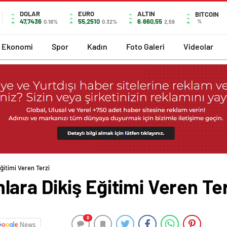
DOLAR
EURO
ALTIN
BITCOIN
47,7436
55,2510
6.660,55
%
0.18%
0.32%
2,59
Ekonomi
Spor
Kadın
Foto Galeri
Videolar
itimi Veren Terzi
ara Dikiş Eğitimi Veren Ter
0
News