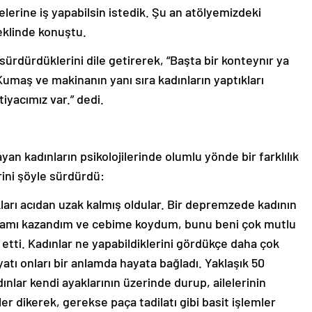
elerine iş yapabilsin istedik. Şu an atölyemizdeki
şeklinde konuştu.
 sürdürdüklerini dile getirerek, “Başta bir konteynır ya
 Kumaş ve makinanın yanı sıra kadınların yaptıkları
tiyacımız var.” dedi.
an kadınların psikolojilerinde olumlu yönde bir farklılık
rini şöyle sürdürdü:
ıkları acıdan uzak kalmış oldular. Bir depremzede kadının
paramı kazandım ve cebime koydum, bunu beni çok mutlu
 etti. Kadınlar ne yapabildiklerini gördükçe daha çok
atı onları bir anlamda hayata bağladı. Yaklaşık 50
dınlar kendi ayaklarının üzerinde durup, ailelerinin
er dikerek, gerekse paça tadilatı gibi basit işlemler