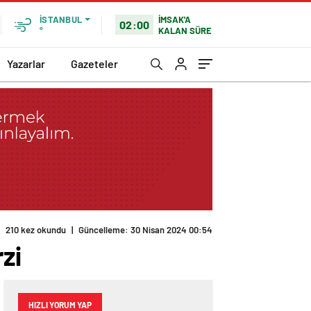
İMSAK'A
İSTANBUL
02:00
KALAN SÜRE
°
Yazarlar
Gazeteler
210 kez okundu
|
Güncelleme: 30 Nisan 2024 00:54
zi
HIZLI YORUM YAP