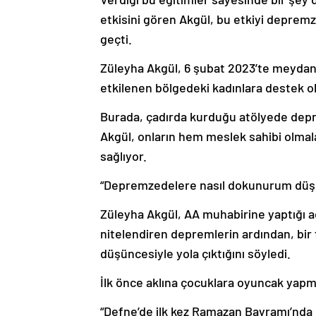
etkisini gören Akgül, bu etkiyi deprem
geçti.
Züleyha Akgül, 6 şubat 2023’te meyd
etkilenen bölgedeki kadınlara destek ol
Burada, çadırda kurduğu atölyede depr
Akgül, onların hem meslek sahibi olmala
sağlıyor.
“Depremzedelere nasıl dokunurum düşü
Züleyha Akgül, AA muhabirine yaptığı açı
nitelendiren depremlerin ardından, bir
düşüncesiyle yola çıktığını söyledi.
İlk önce aklına çocuklara oyuncak yapm
“Defne’de ilk kez Ramazan Bayramı’nda 