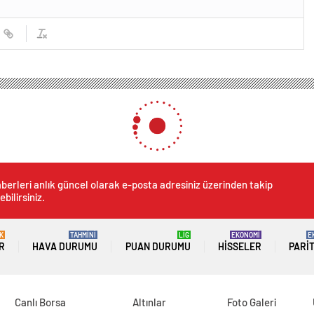
berleri anlık güncel olarak e-posta adresiniz üzerinden takip
ebilirsiniz.
K
TAHMİNİ
LİG
EKONOMİ
E
R
HAVA DURUMU
PUAN DURUMU
HISSELER
PARI
Canlı Borsa
Altınlar
Foto Galeri