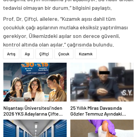
tedavisi olmayan bir durum.” bilgisini paylaştı.
Prof. Dr. Çiftçi, ailelere, “Kızamık aşısı dahil tüm
çocukluk çağı aşılarının mutlaka eksiksiz yaptırılması
gerekiyor. Ülkemizdeki aşılar son derece güvenli,
kontrol altında olan aşılar.” çağrısında bulundu.
Artış
Aşı
Çiftçi
Çocuk
Kızamık
Nişantaşı Üniversitesi’nden
25 Yıllık Miras Davasında
2026 YKS Adaylarına Çifte
Gözler Temmuz Ayındaki
Güvence: Sabit Ücret ve
Karar Duruşmasına Çevrildi
Kesintisiz Burs