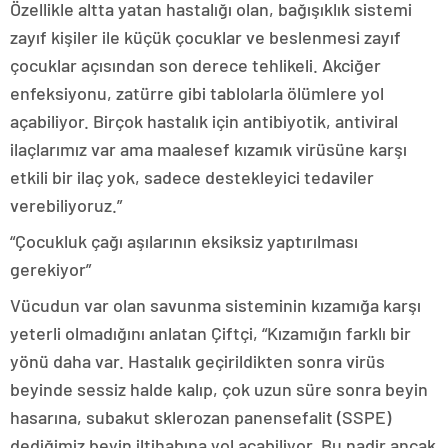
Özellikle altta yatan hastalığı olan, bağışıklık sistemi
zayıf kişiler ile küçük çocuklar ve beslenmesi zayıf
çocuklar açısından son derece tehlikeli. Akciğer
enfeksiyonu, zatürre gibi tablolarla ölümlere yol
açabiliyor. Birçok hastalık için antibiyotik, antiviral
ilaçlarımız var ama maalesef kızamık virüsüne karşı
etkili bir ilaç yok, sadece destekleyici tedaviler
verebiliyoruz.”
“Çocukluk çağı aşılarının eksiksiz yaptırılması
gerekiyor”
Vücudun var olan savunma sisteminin kızamığa karşı
yeterli olmadığını anlatan Çiftçi, “Kızamığın farklı bir
yönü daha var. Hastalık geçirildikten sonra virüs
beyinde sessiz halde kalıp, çok uzun süre sonra beyin
hasarına, subakut sklerozan panensefalit (SSPE)
dediğimiz beyin iltihabına yol açabiliyor. Bu nadir ancak