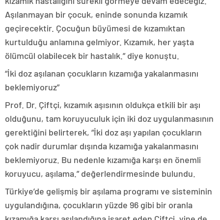
kızamık hastalığını sürekli görmeye devam edeceğiz.
Aşılanmayan bir çocuk, eninde sonunda kızamık
geçirecektir. Çocuğun büyümesi de kızamıktan
kurtulduğu anlamına gelmiyor. Kızamık, her yaşta
ölümcül olabilecek bir hastalık.” diye konuştu.
“İki doz aşılanan çocukların kızamığa yakalanmasını
beklemiyoruz”
Prof. Dr. Çiftçi, kızamık aşısının oldukça etkili bir aşı
olduğunu, tam koruyuculuk için iki doz uygulanmasının
gerektiğini belirterek, “İki doz aşı yapılan çocukların
çok nadir durumlar dışında kızamığa yakalanmasını
beklemiyoruz. Bu nedenle kızamığa karşı en önemli
koruyucu, aşılama.” değerlendirmesinde bulundu.
Türkiye’de gelişmiş bir aşılama programı ve sisteminin
uygulandığına, çocukların yüzde 96 gibi bir oranla
kızamığa karşı aşılandığına işaret eden Çiftçi, yine de