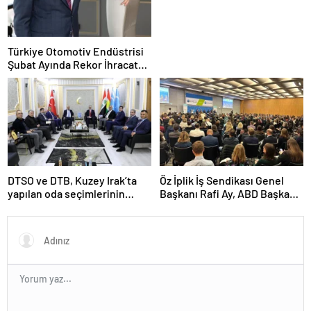
Türkiye Otomotiv Endüstrisi
Şubat Ayında Rekor İhracat
Yaptı
DTSO ve DTB, Kuzey Irak’ta
Öz İplik İş Sendikası Genel
yapılan oda seçimlerinin
Başkanı Rafi Ay, ABD Başkanı
ardından işbirliklerini
Joe Biden’ın Özel Danışmanı
güçlendirmek için ziyaretler
ile görüştü
gerçekleştirdi