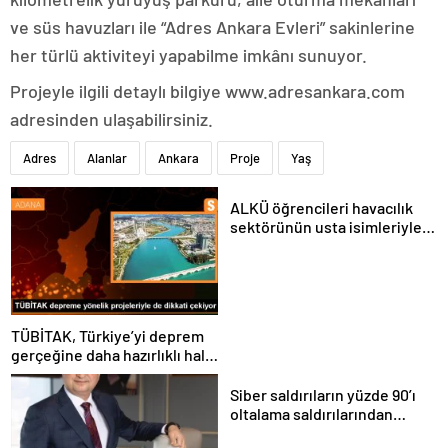
ve süs havuzları ile “Adres Ankara Evleri” sakinlerine
her türlü aktiviteyi yapabilme imkânı sunuyor.
Projeyle ilgili detaylı bilgiye www.adresankara.com
adresinden ulaşabilirsiniz.
Adres
Alanlar
Ankara
Proje
Yaş
ALKÜ öğrencileri havacılık
sektörünün usta isimleriyle
buluştu
TÜBİTAK, Türkiye’yi deprem
gerçeğine daha hazırlıklı hale
getiriyor
Siber saldırıların yüzde 90’ı
oltalama saldırılarından
oluşuyor