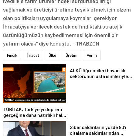
ivedilikle tarım ürünlerindeki sürdürülebilirliği
sağlamak ve üreticiyi üretime teşvik etmek için elzem
olan politikaları uygulamaya koymaları gerekiyor.
İhracatçıya verilecek destek de fındıktaki stratejik
üstünlüğümüzün kaybedilmemesi için önemli bir
yatırım olacak” diye konuştu. – TRABZON
Fındık
İhracat
Ülke
Üretim
Verim
ALKÜ öğrencileri havacılık
sektörünün usta isimleriyle
buluştu
TÜBİTAK, Türkiye’yi deprem
gerçeğine daha hazırlıklı hale
getiriyor
Siber saldırıların yüzde 90’ı
oltalama saldırılarından