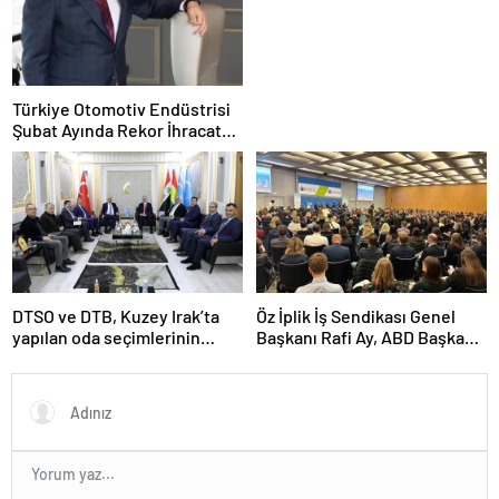
oluşuyor
Türkiye Otomotiv Endüstrisi
Şubat Ayında Rekor İhracat
Yaptı
DTSO ve DTB, Kuzey Irak’ta
Öz İplik İş Sendikası Genel
yapılan oda seçimlerinin
Başkanı Rafi Ay, ABD Başkanı
ardından işbirliklerini
Joe Biden’ın Özel Danışmanı
güçlendirmek için ziyaretler
ile görüştü
gerçekleştirdi