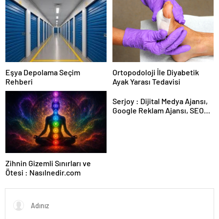
Kesintisiz Burs
Eşya Depolama Seçim
Ortopodoloji İle Diyabetik
Rehberi
Ayak Yarası Tedavisi
Serjoy : Dijital Medya Ajansı,
Google Reklam Ajansı, SEO
Ajansı ve Web Tasarım Ajansı
Zihnin Gizemli Sınırları ve
Ötesi : Nasılnedir.com