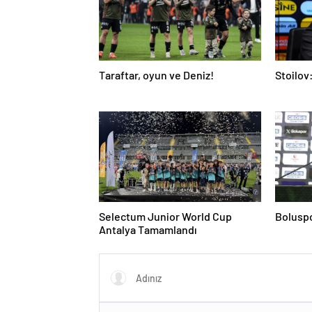
Taraftar, oyun ve Deniz!
Stoilov:
Selectum Junior World Cup
Boluspo
Antalya Tamamlandı