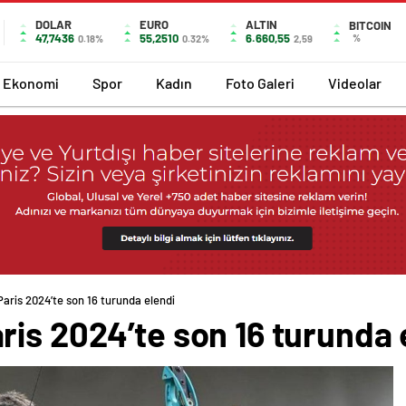
DOLAR
EURO
ALTIN
BITCOIN
47,7436
55,2510
6.660,55
%
0.18%
0.32%
2,59
Ekonomi
Spor
Kadın
Foto Galeri
Videolar
aris 2024’te son 16 turunda elendi
is 2024’te son 16 turunda 