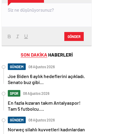
GÖNDER
SON DAKİKA
HABERLERİ
GÜNDEM
08 Ağustos 2026
Joe Biden 6 aylık hedeflerini açıkladı.
Senato buz gibi…
SPOR
08 Ağustos 2026
En fazla kızaran takım Antalyaspor!
Tam 5 futbolcu….
GÜNDEM
08 Ağustos 2026
Norweç silahlı kuvvetleri kadınlardan