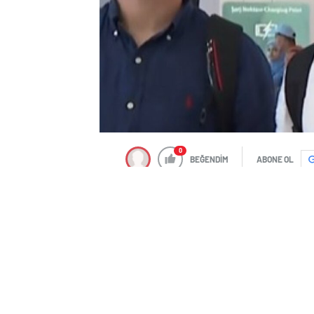
0
BEĞENDİM
ABONE OL
Beşiktaş uzun süredir uğraş verdiği tra
Siyah-beyazlıların Benfica’dan kadrosu
resmi sözleşmeyi imzalamak için İstanbu
JOAO MARIO KİMDİR?
Joao Mario, 19 Ocak 1993 tarihinde Port