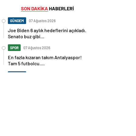
SON DAKİKA
HABERLERİ
GÜNDEM
07 Ağustos 2026
Joe Biden 6 aylık hedeflerini açıkladı.
Senato buz gibi…
SPOR
07 Ağustos 2026
En fazla kızaran takım Antalyaspor!
Tam 5 futbolcu….
GÜNDEM
07 Ağustos 2026
Norweç silahlı kuvvetleri kadınlardan
oluşan özel kuvvetler eğitimlerini
başlattı.
SPOR
07 Ağustos 2026
Cristiano Ronaldo’nun akıllara zarar
tüm kariyerinin istatistiğini çıkardık !
SPOR
07 Ağustos 2026