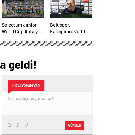
Selectum Junior
Boluspor,
World Cup Antalya
Karagümrük’ü 1-0
Tamamlandı
Geçti
a geldi!
HIZLI YORUM YAP
GÖNDER