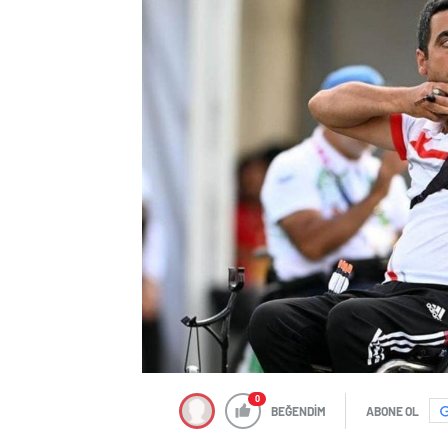
0
BEĞENDİM
ABONE OL