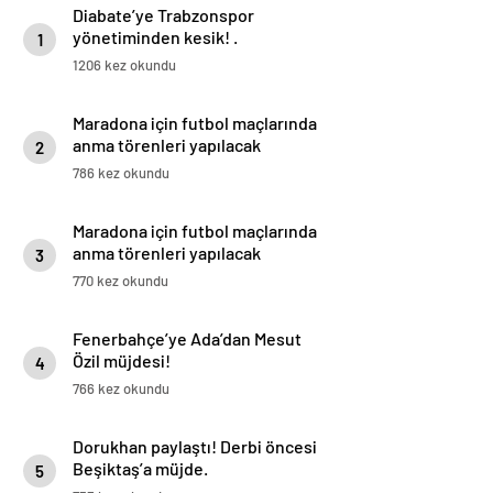
Diabate’ye Trabzonspor
yönetiminden kesik! .
1
1206 kez okundu
Maradona için futbol maçlarında
anma törenleri yapılacak
2
786 kez okundu
Maradona için futbol maçlarında
anma törenleri yapılacak
3
770 kez okundu
Fenerbahçe’ye Ada’dan Mesut
Özil müjdesi!
4
766 kez okundu
Dorukhan paylaştı! Derbi öncesi
Beşiktaş’a müjde.
5