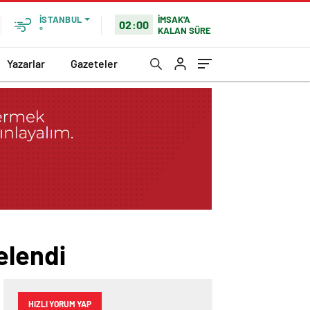
İMSAK'A
İSTANBUL
02:00
KALAN SÜRE
°
Yazarlar
Gazeteler
elendi
HIZLI YORUM YAP