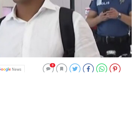
0
News
nsferinde mutlu sona ulaştı.
na kattığı Joao Mario, sağlık kontrollerinden geçmek ve
l’a geldi.
o’da dünyaya geldi. Etkili sağ ayağı ve çabukluğuyla