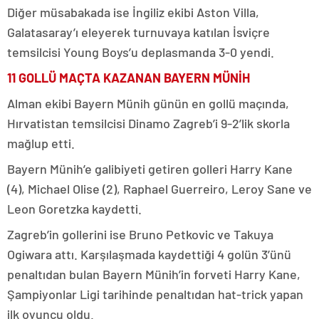
Diğer müsabakada ise İngiliz ekibi Aston Villa,
Galatasaray’ı eleyerek turnuvaya katılan İsviçre
temsilcisi Young Boys’u deplasmanda 3-0 yendi.
11 GOLLÜ MAÇTA KAZANAN BAYERN MÜNİH
Alman ekibi Bayern Münih günün en gollü maçında,
Hırvatistan temsilcisi Dinamo Zagreb’i 9-2’lik skorla
mağlup etti.
Bayern Münih’e galibiyeti getiren golleri Harry Kane
(4), Michael Olise (2), Raphael Guerreiro, Leroy Sane ve
Leon Goretzka kaydetti.
Zagreb’in gollerini ise Bruno Petkovic ve Takuya
Ogiwara attı. Karşılaşmada kaydettiği 4 golün 3’ünü
penaltıdan bulan Bayern Münih’in forveti Harry Kane,
Şampiyonlar Ligi tarihinde penaltıdan hat-trick yapan
ilk oyuncu oldu.