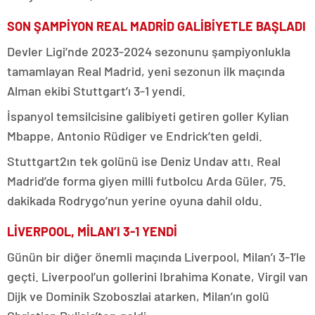
SON ŞAMPİYON REAL MADRİD GALİBİYETLE BAŞLADI
Devler Ligi’nde 2023-2024 sezonunu şampiyonlukla
tamamlayan Real Madrid, yeni sezonun ilk maçında
Alman ekibi Stuttgart’ı 3-1 yendi.
İspanyol temsilcisine galibiyeti getiren goller Kylian
Mbappe, Antonio Rüdiger ve Endrick’ten geldi.
Stuttgart2ın tek golünü ise Deniz Undav attı. Real
Madrid’de forma giyen milli futbolcu Arda Güler, 75.
dakikada Rodrygo’nun yerine oyuna dahil oldu.
LİVERPOOL, MİLAN’I 3-1 YENDİ
Günün bir diğer önemli maçında Liverpool, Milan’ı 3-1’le
geçti. Liverpool’un gollerini Ibrahima Konate, Virgil van
Dijk ve Dominik Szoboszlai atarken, Milan’ın golü