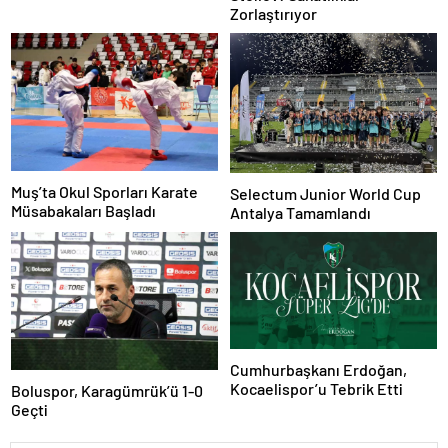
Zorlaştırıyor
Muş’ta Okul Sporları Karate
Selectum Junior World Cup
Müsabakaları Başladı
Antalya Tamamlandı
Cumhurbaşkanı Erdoğan,
Kocaelispor’u Tebrik Etti
Boluspor, Karagümrük’ü 1-0
Geçti