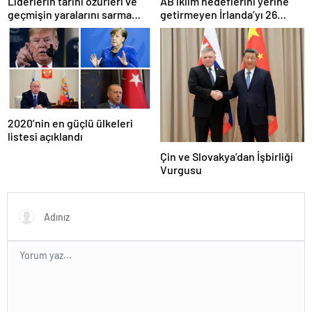
Liderlerin tarihi özürleri ve
AB iklim hedeflerini yerine
geçmişin yaralarını sarma
getirmeyen İrlanda’yı 26
çabaları
milyar euroluk ceza bekliyor
olabilir
2020’nin en güçlü ülkeleri
listesi açıklandı
Çin ve Slovakya’dan İşbirliği
Vurgusu