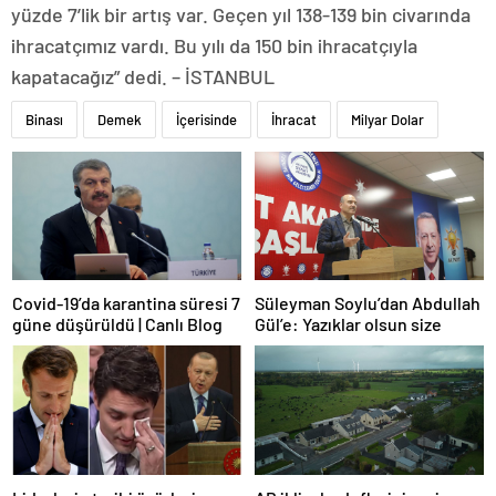
yüzde 7’lik bir artış var. Geçen yıl 138-139 bin civarında
ihracatçımız vardı. Bu yılı da 150 bin ihracatçıyla
kapatacağız” dedi. – İSTANBUL
Binası
Demek
İçerisinde
İhracat
Milyar Dolar
Covid-19’da karantina süresi 7
Süleyman Soylu’dan Abdullah
güne düşürüldü | Canlı Blog
Gül’e: Yazıklar olsun size