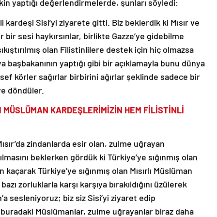
in yaptığı değerlendirmelerde, şunları söyledi:
rdeşi Sisi’yi ziyarete gitti. Biz beklerdik ki Mısır ve
 gür bir sesi haykırsınlar, birlikte Gazze’ye gidebilme
kıştırılmış olan Filistinlilere destek için hiç olmazsa
ya başbakanının yaptığı gibi bir açıklamayla bunu dünya
 körler sağırlar birbirini ağırlar şeklinde sadece bir
’ye döndüler.
I MÜSLÜMAN KARDEŞLERİMİZİN HEM FİLİSTİNLİ
sır’da zindanlarda esir olan, zulme uğrayan
lmasını beklerken gördük ki Türkiye’ye sığınmış olan
 kaçarak Türkiye’ye sığınmış olan Mısırlı Müslüman
zı zorluklarla karşı karşıya bırakıldığını üzülerek
esleniyoruz; biz siz Sisi’yi ziyaret edip
 buradaki Müslümanlar, zulme uğrayanlar biraz daha