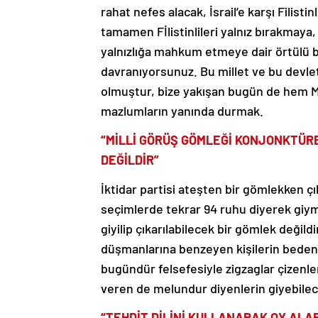
rahat nefes alacak, İsrail’e karşı Filisti
tamamen Fİlistinlileri yalnız bırakmaya,
yalnızlığa mahkum etmeye dair örtülü b
davranıyorsunuz. Bu millet ve bu devle
olmuştur, bize yakışan bugün de hem Mı
mazlumların yanında durmak.
“MİLLİ GÖRÜŞ GÖMLEĞİ KONJONKTÜRE
DEĞİLDİR”
İktidar partisi ateşten bir gömlekken çık
seçimlerde tekrar 94 ruhu diyerek giym
giyilip çıkarılabilecek bir gömlek değild
düşmanlarına benzeyen kişilerin beden
bugündür felsefesiyle zigzaglar çizenler
veren de melundur diyenlerin giyebilece
“TEHDİT DİLİNİ KULLANARAK OY ALA