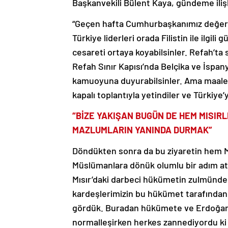
Başkanvekili Bülent Kaya, gündeme ilişk
“Geçen hafta Cumhurbaşkanımız değerli ka
Türkiye liderleri orada Filistin ile ilgili
cesareti ortaya koyabilsinler. Refah’ta sı
Refah Sınır Kapısı’nda Belçika ve İspan
kamuoyuna duyurabilsinler. Ama maalesef
kapalı toplantıyla yetindiler ve Türkiye
“BİZE YAKIŞAN BUGÜN DE HEM MISIRL
MAZLUMLARIN YANINDA DURMAK”
Döndükten sonra da bu ziyaretin hem Mı
Müslümanlara dönük olumlu bir adım atı
Mısır’daki darbeci hükümetin zulmünden
kardeşlerimizin bu hükümet tarafından ba
gördük. Buradan hükümete ve Erdoğan’a s
normalleşirken herkes zannediyordu ki