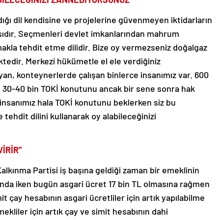
dığı dil kendisine ve projelerine güvenmeyen iktidarların
nısıdır. Seçmenleri devlet imkanlarından mahrum
akla tehdit etme dilidir. Bize oy vermezseniz doğalgaz
ktedir. Merkezi hükümetle el ele verdiğiniz
yan, konteynerlerde çalışan binlerce insanımız var. 600
en 30-40 bin TOKİ konutunu ancak bir sene sonra hak
e insanımız hala TOKİ konutunu beklerken siz bu
tehdit dilini kullanarak oy alabileceğinizi
VİRİR”
alkınma Partisi iş başına geldiği zaman bir emeklinin
nında iken bugün asgari ücret 17 bin TL olmasına rağmen
t çay hesabının asgari ücretliler için artık yapılabilme
kliler için artık çay ve simit hesabının dahi