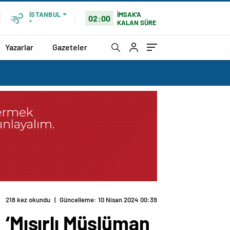
İMSAK'A
İSTANBUL
02:00
KALAN SÜRE
°
Yazarlar
Gazeteler
218 kez okundu
|
Güncelleme: 10 Nisan 2024 00:39
 ‘Mısırlı Müslüman