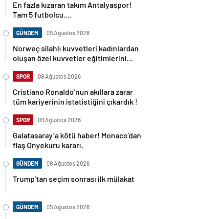
En fazla kızaran takım Antalyaspor!
Tam 5 futbolcu….
GÜNDEM
09 Ağustos 2026
Norweç silahlı kuvvetleri kadınlardan
oluşan özel kuvvetler eğitimlerini
başlattı.
SPOR
09 Ağustos 2026
Cristiano Ronaldo’nun akıllara zarar
tüm kariyerinin istatistiğini çıkardık !
SPOR
09 Ağustos 2026
Galatasaray’a kötü haber! Monaco’dan
flaş Onyekuru kararı.
GÜNDEM
09 Ağustos 2026
Trump’tan seçim sonrası ilk mülakat
GÜNDEM
09 Ağustos 2026