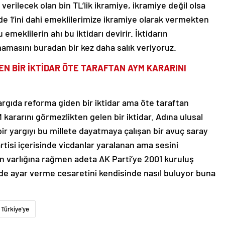
verilecek olan bin TL’lik ikramiye, ikramiye değil olsa
zde 1’ini dahi emeklilerimize ikramiye olarak vermekten
u emeklilerin ahı bu iktidarı devirir. İktidarın
amasını buradan bir kez daha salık veriyoruz.
EN BİR İKTİDAR ÖTE TARAFTAN AYM KARARINI
 yargıda reforma giden bir iktidar ama öte taraftan
ararını görmezlikten gelen bir iktidar. Adına ulusal
 bir yargıyı bu millete dayatmaya çalışan bir avuç saray
rtisi içerisinde vicdanlar yaralanan ama sesini
 varlığına rağmen adeta AK Parti’ye 2001 kuruluş
lde ayar verme cesaretini kendisinde nasıl buluyor buna
Türkiye'ye