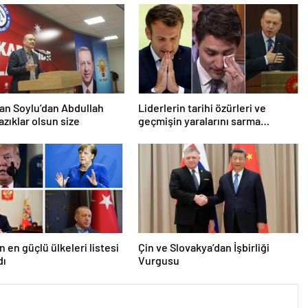
an Soylu’dan Abdullah
Liderlerin tarihi özürleri ve
azıklar olsun size
geçmişin yaralarını sarma
çabaları
n en güçlü ülkeleri listesi
Çin ve Slovakya’dan İşbirliği
dı
Vurgusu