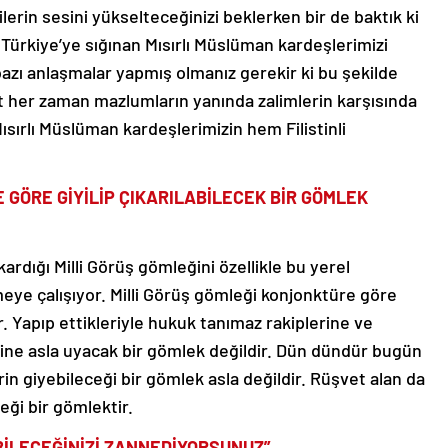
nlilerin sesini yükselteceğinizi beklerken bir de baktık ki
 Türkiye’ye sığınan Mısırlı Müslüman kardeşlerimizi
azı anlaşmalar yapmış olmanız gerekir ki bu şekilde
t her zaman mazlumların yanında zalimlerin karşısında
sırlı Müslüman kardeşlerimizin hem Filistinli
 GÖRE GİYİLİP ÇIKARILABİLECEK BİR GÖMLEK
ardığı Milli Görüş gömleğini özellikle bu yerel
eye çalışıyor. Milli Görüş gömleği konjonktüre göre
ir. Yapıp ettikleriyle hukuk tanımaz rakiplerine ve
ine asla uyacak bir gömlek değildir. Dün dündür bugün
in giyebileceği bir gömlek asla değildir. Rüşvet alan da
ği bir gömlektir.
BİLECEĞİNİZİ ZANNEDİYORSUNUZ”