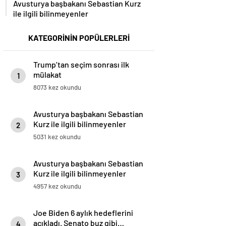
Avusturya başbakanı Sebastian Kurz
ile ilgili bilinmeyenler
KATEGORİNİN POPÜLERLERİ
Trump’tan seçim sonrası ilk
mülakat
1
8073 kez okundu
Avusturya başbakanı Sebastian
Kurz ile ilgili bilinmeyenler
2
5031 kez okundu
Avusturya başbakanı Sebastian
Kurz ile ilgili bilinmeyenler
3
4957 kez okundu
Joe Biden 6 aylık hedeflerini
açıkladı. Senato buz gibi…
4