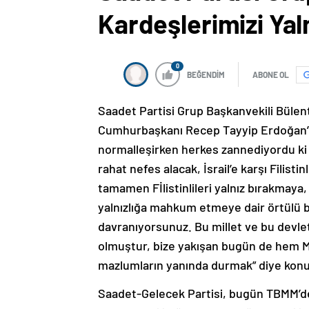
Kardeşlerimizi Yal
0
BEĞENDİM
ABONE OL
Saadet Partisi Grup Başkanvekili Bülen
Cumhurbaşkanı Recep Tayyip Erdoğan’ın M
normalleşirken herkes zannediyordu ki
rahat nefes alacak, İsrail’e karşı Filisti
tamamen Fİlistinlileri yalnız bırakmaya,
yalnızlığa mahkum etmeye dair örtülü b
davranıyorsunuz. Bu millet ve bu devle
olmuştur, bize yakışan bugün de hem Mı
mazlumların yanında durmak” diye konu
Saadet-Gelecek Partisi, bugün TBMM’de