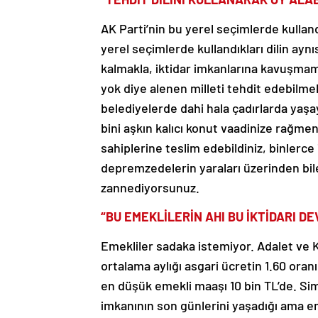
AK Parti’nin bu yerel seçimlerde kullan
yerel seçimlerde kullandıkları dilin ay
kalmakla, iktidar imkanlarına kavuşmam
yok diye alenen milleti tehdit edebilme
belediyelerde dahi hala çadırlarda yaşa
bini aşkın kalıcı konut vaadinize rağm
sahiplerine teslim edebildiniz, binlerc
depremzedelerin yaraları üzerinden bile 
zannediyorsunuz.
“BU EMEKLİLERİN AHI BU İKTİDARI DE
Emekliler sadaka istemiyor. Adalet ve K
ortalama aylığı asgari ücretin 1.60 ora
en düşük emekli maaşı 10 bin TL’de. Simi
imkanının son günlerini yaşadığı ama eme