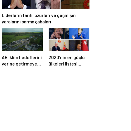
Liderlerin tarihi özürleri ve geçmişin
yaralarını sarma çabaları
AB iklim hedeflerini
2020’nin en güçlü
yerine getirmeyen
ülkeleri listesi
İrlanda’yı 26 milyar
açıklandı
euroluk ceza
bekliyor olabilir