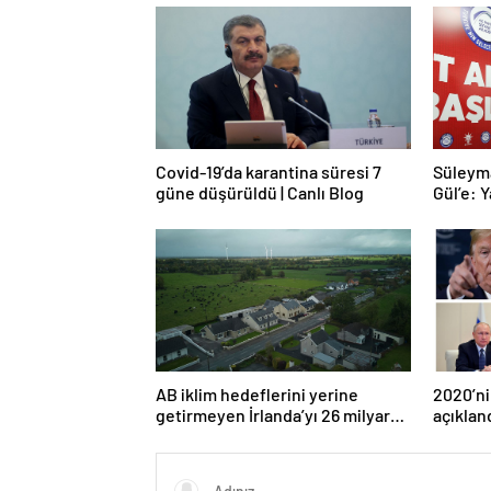
Covid-19’da karantina süresi 7
Süleym
güne düşürüldü | Canlı Blog
Gül’e: Y
AB iklim hedeflerini yerine
2020’ni
getirmeyen İrlanda’yı 26 milyar
açıklan
euroluk ceza bekliyor olabilir