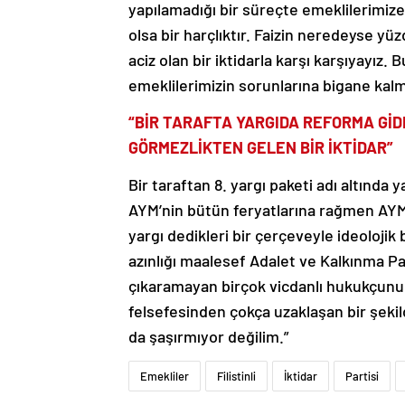
yapılamadığı bir süreçte emeklilerimize 
olsa bir harçlıktır. Faizin neredeyse yü
aciz olan bir iktidarla karşı karşıyayız. B
emeklilerimizin sorunlarına bigane kalm
“BİR TARAFTA YARGIDA REFORMA GİD
GÖRMEZLİKTEN GELEN BİR İKTİDAR”
Bir taraftan 8. yargı paketi adı altında
AYM’nin bütün feryatlarına rağmen AYM k
yargı dedikleri bir çerçeveyle ideolojik
azınlığı maalesef Adalet ve Kalkınma Pa
çıkaramayan birçok vicdanlı hukukçunun
felsefesinden çokça uzaklaşan bir şeki
da şaşırmıyor değilim.”
Emekliler
Filistinli
İktidar
Partisi