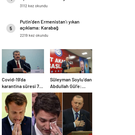
3112 kez okundu
Putin’den Ermenistan’ı yıkan
açıklama: Karabağ
5
Azerbaycan’ın ayrılmaz bir
2219 kez okundu
parçasıdır!
Covid-19’da
Süleyman Soylu’dan
karantina süresi 7
Abdullah Gül’e:
güne düşürüldü |
Yazıklar olsun size
Canlı Blog