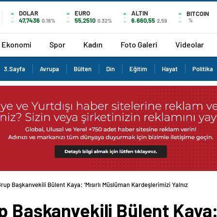
DOLAR
EURO
ALTIN
BITCOIN
47,7436
55,2510
6.660,55
%
0.18%
0.32%
2,59
Ekonomi
Spor
Kadın
Foto Galeri
Videolar
3.Sayfa
Avrupa
Bülten
Din
Eğitim
Hayat
Politika
rup Başkanvekili Bülent Kaya: ‘Mısırlı Müslüman Kardeşlerimizi Yalnız
p Başkanvekili Bülent Kaya: